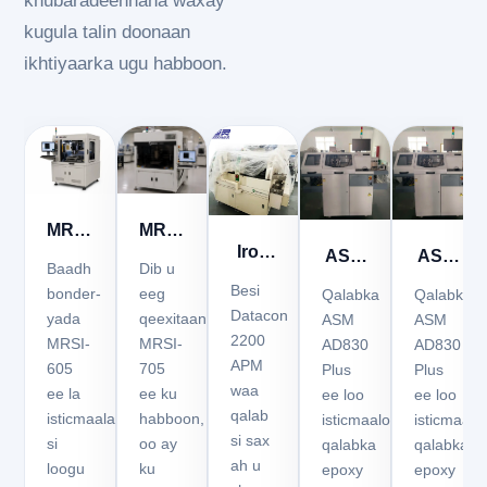
khubaradeennana waxay
kugula talin doonaan
ikhtiyaarka ugu habboon.
MRSI-
MRSI-
Iron
ASM
ASM
605
705
Baadh
Dib u
datacon
AD830
AD830
Baakaynta
5-
Besi
bonder-
eeg
Qalabka
Qalabka
2200
Datacon
Plus
Plus
yada
qeexitaannada
ASM
ASM
Sare
Micron
2200
apm
MRSI-
MRSI-
AD830
AD830
Die
Die
Die
Die
APM
605
705
Plus
Plus
die
Bonder
Bonder
Bonder
Bonder
waa
ee la
ee ku
ee loo
ee loo
bonder
la
la
qalab
isticmaalay
habboon,
isticmaalo
isticmaalo
isticmaalay
isticmaa
si sax
si
oo ay
qalabka
qalabka
ah u
loogu
oo iib
oo iib
ku
epoxy
epoxy