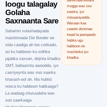
bartilmaameedka
loogu talagalay
mugga wax soo
Golaha
saarka, iyo
miisaaniyadda.
Saxnaanta Sare
Waxaan kaa
caawin doonnaa
Sahamin xulashadayada
inaad la jaanqaado
mashiinnada Die Bonder ee
habka ugu
sida caadiga ah loo codsado,
habboon ee
oo ku habboon ku-xidhka
mashiinka iyo
khadka.
jajabka saxsan, dejinta khadka
SMT, ballaarinta awoodda, iyo
casriyeynta wax soo saarka
kharash-ool ah. Ma hubtid
nooca ku habboon habkaaga?
La wadaag shuruudaha wax
soo saarkaaga