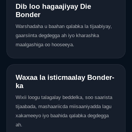
Dib loo hagaajiyay Die
Bonder
Warshadaha u baahan qalabka la tijaabiyay,
gaarsiinta degdegga ah iyo kharashka
maalgashiga oo hooseeya.
Waxaa la isticmaalay Bonder-
ka
Wixii loogu talagalay beddelka, soo saarista
tijaabada, mashaariicda miisaaniyadda lagu
xakameeyo iyo baahida qalabka degdegga
ah.