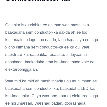
Qalabka isku xidhka ee dhiman waa mashiinka
baakadaha semiconductor-ka saxda ah ee loo
isticmaalo in lagu soo qaado, lagu hagaajiyo oo lagu
xidho diimaha semiconductor-ka ee ku dul yaal
substrate-ka, qaababka rasaasta, sideyaasha
dhoobada, baakadaha ama isu-imaatinada kale ee
elektaroonigga ah.
Waa mid ka mid ah mashiinnada ugu muhiimsan ee
baakadaha semiconductor-ka, baakadaha LED-ka,
isu-imaatinka IC iyo wax-soo-saarka elektaroonigga
ee horumarsan. Warshad badan, doorashada