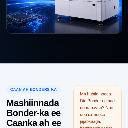
CAAN AH BONDERS-KA
Ma hubtid nooca
Mashiinnada
Die Bonder ee aad
dooranayso? Noo
Bonder-ka ee
soo dir nooca
Caanka ah ee
jajabkaaga,