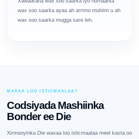
Xawaaraha wax soo saarka iyo hufnaanta
wax soo saarka ayaa ah arrimo muhiim u ah
wax soo saarka mugga sare leh.
MAXAA LOO ISTICMAALAA?
Codsiyada Mashiinka
Bonder ee Die
Xirmooyinka Die waxaa loo isticmaalaa meel kasta oo