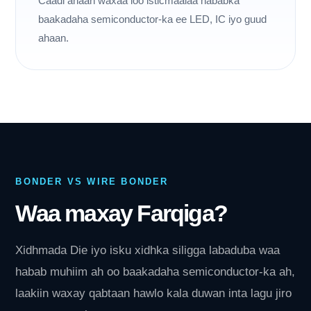
Caadi ahaan waxaa loo isticmaalaa hababka
baakadaha semiconductor-ka ee LED, IC iyo guud
ahaan.
BONDER VS WIRE BONDER
Waa maxay Farqiga?
Xidhmada Die iyo isku xidhka siligga labaduba waa
habab muhiim ah oo baakadaha semiconductor-ka ah,
laakiin waxay qabtaan hawlo kala duwan inta lagu jiro