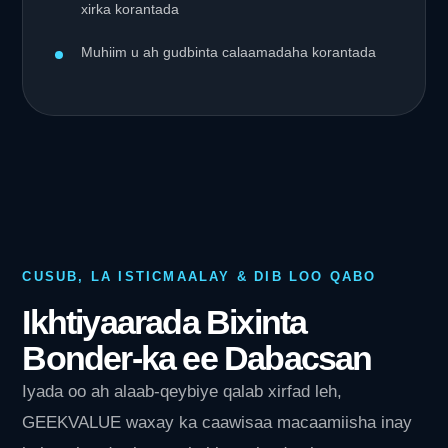
xirka korantada
Muhiim u ah gudbinta calaamadaha korantada
CUSUB, LA ISTICMAALAY & DIB LOO QABO
Ikhtiyaarada Bixinta
Bonder-ka ee Dabacsan
Iyada oo ah alaab-qeybiye qalab xirfad leh,
GEEKVALUE waxay ka caawisaa macaamiisha inay