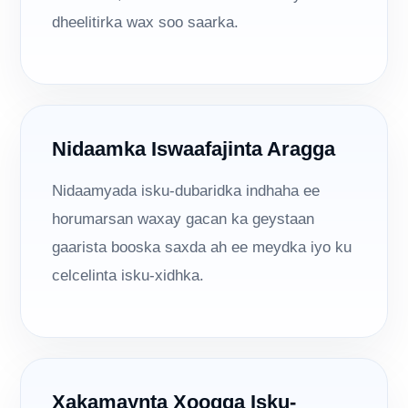
dheelitirka wax soo saarka.
Nidaamka Iswaafajinta Aragga
Nidaamyada isku-dubaridka indhaha ee
horumarsan waxay gacan ka geystaan ​​​​
gaarista booska saxda ah ee meydka iyo ku
celcelinta isku-xidhka.
Xakamaynta Xoogga Isku-