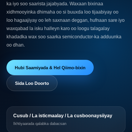
ka iyo soo saarista jajabyada. Waxaan bixinaa
xidhmooyinka dhimaha oo si buuxda loo tijaabiyay oo
loo hagaajiyay oo leh saxnaan deggan, hufnaan sare iyo
waxqabad la isku halleyn karo oo loogu talagalay
khadadka wax soo saarka semiconductor-ka adduunka
oo dhan.
Hubi Saamiyada & Hel Qiimo-bixin
Sida Loo Doorto
Cusub / La isticmaalay / La cusboonaysiiyay
Ikhtiyaarada qalabka dabacsan