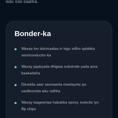
wax soo saarka.
Bonder-ka
Waxaa loo isticmaalaa in lagu xidho qalabka
semiconductor-ka
Waxay jajabyada dhigtaa substrate-yada ama
baakadaha
Diiradda saar saxnaanta meelaynta iyo
xasilloonida isku xidhka
Waxay taageertaa hababka epoxy, eutectic iyo
flip chips