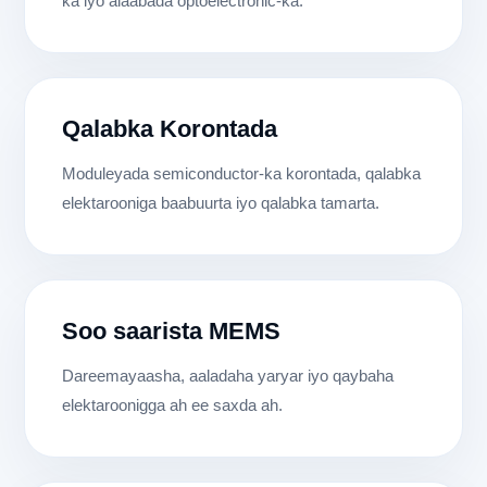
ka iyo alaabada optoelectronic-ka.
Qalabka Korontada
Moduleyada semiconductor-ka korontada, qalabka
elektarooniga baabuurta iyo qalabka tamarta.
Soo saarista MEMS
Dareemayaasha, aaladaha yaryar iyo qaybaha
elektaroonigga ah ee saxda ah.