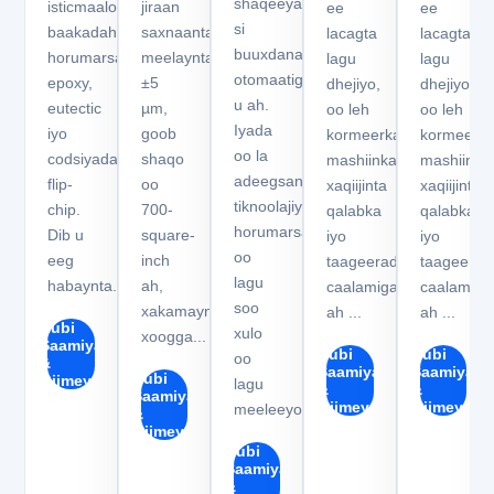
shaqeeya,
isticmaalo
jiraan
ee
ee
ah &
ah &
si
baakadaha
saxnaanta
lacagta
lacagta
taageero
taageero
buuxdana
horumarsan,
meelaynta
lagu
lagu
otomaatig
epoxy,
±5
dhejiyo,
dhejiyo,
u ah.
eutectic
µm,
oo leh
oo leh
Iyada
iyo
goob
kormeerka
kormeerk
oo la
codsiyada
shaqo
mashiinka,
mashiinka
adeegsanayo
flip-
oo
xaqiijinta
xaqiijinta
tiknoolajiyad
chip.
700-
qalabka
qalabka
horumarsan
Dib u
square-
iyo
iyo
oo
eeg
inch
taageerada
taageerad
lagu
habaynta...
ah,
caalamiga
caalamiga
soo
xakamaynta
ah ...
ah ...
Hubi
xulo
xoogga...
Saamiyada
Hubi
Hubi
oo
&
Saamiyada
Saamiyada
Hubi
Qiimeynta
lagu
&
&
Saamiyada
Qiimeynta
Qiimeynta
meeleeyo,...
&
Qiimeynta
Hubi
Saamiyada
&