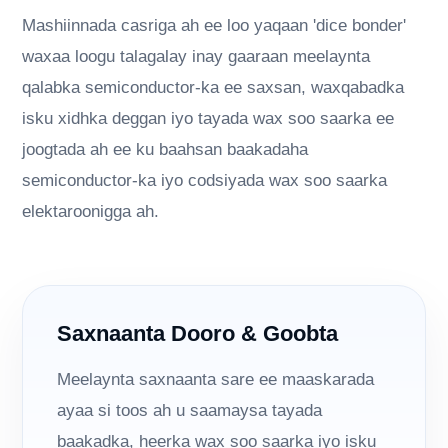
Mashiinnada casriga ah ee loo yaqaan 'dice bonder'
waxaa loogu talagalay inay gaaraan meelaynta
qalabka semiconductor-ka ee saxsan, waxqabadka
isku xidhka deggan iyo tayada wax soo saarka ee
joogtada ah ee ku baahsan baakadaha
semiconductor-ka iyo codsiyada wax soo saarka
elektaroonigga ah.
Saxnaanta Dooro & Goobta
Meelaynta saxnaanta sare ee maaskarada
ayaa si toos ah u saamaysa tayada
baakadka, heerka wax soo saarka iyo isku