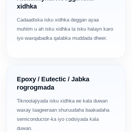
xidhka
Cadaadiska isku xidhka deggan ayaa
muhiim u ah isku xidhka la isku halayn karo
iyo waxqabadka qalabka muddada dheer.
Epoxy / Eutectic / Jabka
rogrogmada
Tiknoolajiyada isku xidhka ee kala duwan
waxay taageeraan shuruudaha baakadaha
semiconductor-ka iyo codsiyada kala
duwan.