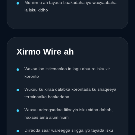
Muhiim u ah tayada baakadaha iyo waxyaabaha
la isku xidho
Xirmo Wire ah
Waxaa loo isticmaalaa in lagu abuuro isku xir
koronto
Wuxuu ku xiraa qalabka korontada ku shaqeeya
terminaalka baakadaha
Wuxuu adeegsadaa fiilooyin isku xidha dahab,
naxaas ama aluminium
Diiradda saar wareegga siligga iyo tayada isku