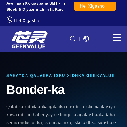
Ave ilaa 70% qaybaha SMT - In
Hel Xigasho →
Stock & Diyaar u ah in la Raro
Hel Xigasho
|
SAHAYDA QALABKA ISKU-XIDHKA GEEKVALUE
Bonder-ka
Qalabka xidhitaanka qalabka cusub, la isticmaalay iyo
kuwa dib loo habeeyay ee loogu talagalay baakadaha
semiconductor-ka, isu-imaatinka, isku-xidhka substrate-