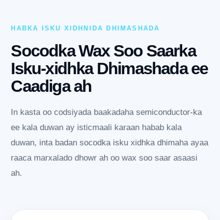
HABKA ISKU XIDHNIDA DHIMASHADA
Socodka Wax Soo Saarka
Isku-xidhka Dhimashada ee
Caadiga ah
In kasta oo codsiyada baakadaha semiconductor-ka
ee kala duwan ay isticmaali karaan habab kala
duwan, inta badan socodka isku xidhka dhimaha ayaa
raaca marxalado dhowr ah oo wax soo saar asaasi
ah.