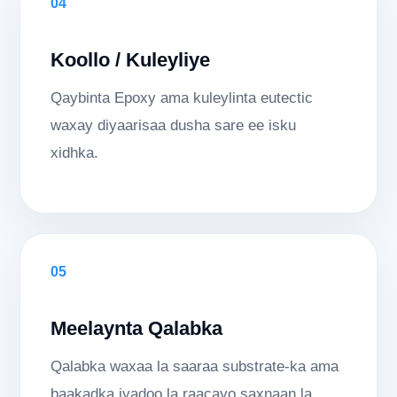
04
Koollo / Kuleyliye
Qaybinta Epoxy ama kuleylinta eutectic
waxay diyaarisaa dusha sare ee isku
xidhka.
05
Meelaynta Qalabka
Qalabka waxaa la saaraa substrate-ka ama
baakadka iyadoo la raacayo saxnaan la