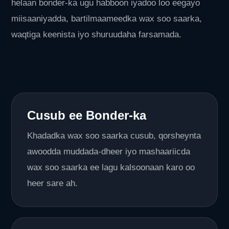
helaan bonder-ka ugu habboon iyadoo loo eegayo
miisaaniyadda, bartilmaameedka wax soo saarka,
waqtiga keenista iyo shuruudaha farsamada.
Cusub ee Bonder-ka
Khadadka wax soo saarka cusub, qorsheynta
awoodda muddada-dheer iyo mashaariicda
wax soo saarka ee lagu kalsoonaan karo oo
heer sare ah.