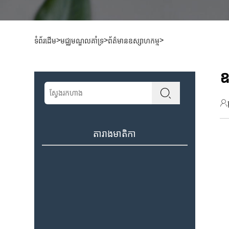
>
>
>
ទំព័រដើម
មជ្ឈមណ្ឌលគាំទ្រ
ព័ត៌មានឧស្សាហកម្ម
ឧ
តារាងមាតិកា