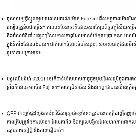
គុណសម្បត្តិស្នូលមួយរបស់ឧបករណ៍ម៉ោន Fuji smt គឺសមត្ថភាពម៉ោនដែលអ
អេឡិចត្រូនិចជាច្រើន។ ភាពបត់បែននេះគឺដោយសារតែប្រព័ន្ធចក្ខុវិស័យកម្រិតខ
និងកំណត់ទីតាំងផ្សេងៗនៃសមាសធាតុដែលមានទំហំខុសៗគ្នា ខណៈពេលដែលប្
ក្នុងទីតាំងដែលចង់បាន។ ជាក់លាក់ចំពោះទំហំសម្ភារៈ សមាសធាតុដែលម៉ាស៊ីន
ទូទៅខាងក្រោមទេ៖
បន្ទះឈីបទំហំ 0201៖ នេះគឺជាទំហំសមាសធាតុតូចមួយដែលប្រើក្នុងការផលិ
ខ្លាំងក៏ដោយ ម៉ាស៊ីន Fuji smt អាចជ្រើសរើស និងដាក់ពួកវាបានយ៉ាងត្រឹមត
QFP (កញ្ចប់ផ្ទះល្វែងការ៉េ): វិធីសាស្រ្តវេចខ្ចប់នេះត្រូវបានគេប្រើជាញឹកញាប
ភាពត្រឹមត្រូវនៃការម៉ោន។ ដៃមេកានិច និងក្បាលបង្វិលដែលមានភាពជាក់លាក
ស្ថេរភាពសៀគ្វី និងភាពជឿជាក់។