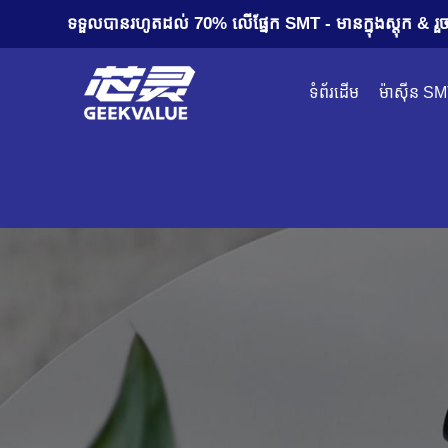
ទទួលបានរហូតដល់ 70% លើផ្នែក SMT - មានក្នុងស្តុក & រួចរា
ទំព័រដើម
ម៉ាស៊ីន S