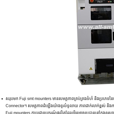
សរុបមក Fuji smt mounters មានសមត្ថភាពគ្រប់គ្រងទំហំ និងប្រភេទនៃគ
Connector។ សមត្ថភាពដំឡើងយ៉ាងទូលំទូលាយ ភាពជាក់លាក់ខ្ពស់ និងការផលិ
Fuji mounters ក្លាយជាឧបករណ៍ផលិតដែលមិនអាចខ្វះបាននៅក្នុងឧស្សាហក