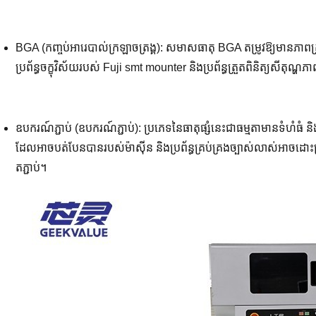
BGA (កញ្ចប់អារេបាល់ក្រឡាចត្រង្គ): សមាសធាតុ BGA តម្រូវឱ្យមានភាព
ប្រព័ន្ធចក្ខុវិស័យរបស់ Fuji smt mounter និងប្រព័ន្ធត្រួតពិនិត្យសីតុណ្
ឧបករណ៍ភ្ជាប់ (ឧបករណ៍ភ្ជាប់): ប្រភេទនៃធាតុផ្សំនេះជាធម្មតាមានទំហំធំ ន
ដែលអាចបត់បែនបានរបស់ម៉ាស៊ីន និងប្រព័ន្ធគ្រប់គ្រងច្បាស់លាស់អា
តភ្ជាប់។