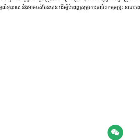
ទូលំទូលាយ និងអាចបត់បែនបាន ដើម្បីបំពេញតម្រូវការផលិតកម្មចម្រុះ ខណ