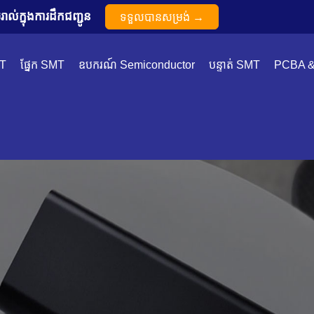
ល់ក្នុងការដឹកជញ្ជូន
ទទួលបានសម្រង់ →
MT
ផ្នែក SMT
ឧបករណ៍ Semiconductor
បន្ទាត់ SMT
PCBA 