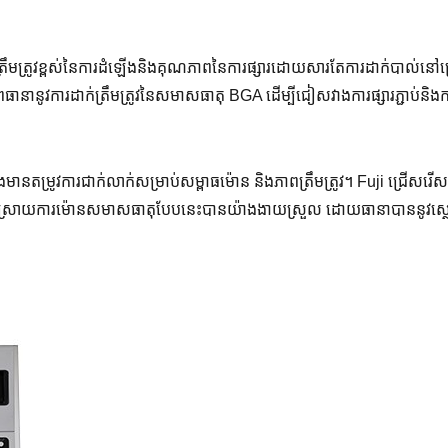
ត្រឹមត្រូវខ្ពស់នៃការដំឡើងនិងគុណភាពនៃការផ្សារដោយសារតែការដាក់បាល់នៅក
ហភាពធានានូវការដាក់ត្រឹមត្រូវនៃសមាសធាតុ BGA ដើម្បីជៀសវាងការផ្សារភ្ជាប់និងក
ិងមានតម្រូវការជាក់លាក់សម្រាប់សម្ពាធម៉ោន និងភាពត្រឹមត្រូវ។ Fuji ជ្រើសរើ
ចដោះស្រាយការម៉ោនសមាសធាតុបែបនេះបានយ៉ាងងាយស្រួល ដោយធានាបាននូវស្ថ