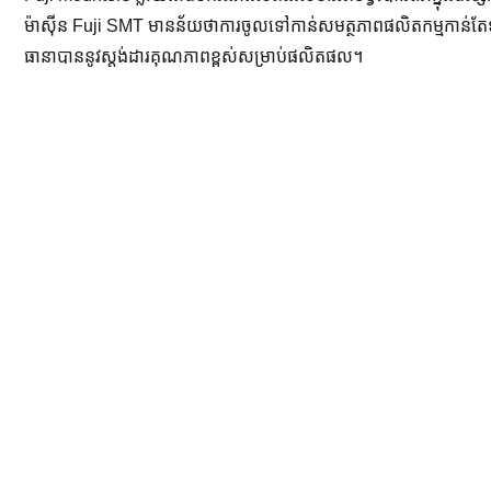
ម៉ាស៊ីន Fuji SMT មានន័យថាការចូលទៅកាន់សមត្ថភាពផលិតកម្មកាន់តែ
ធានាបាននូវស្តង់ដារគុណភាពខ្ពស់សម្រាប់ផលិតផល។