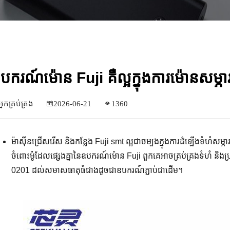
បករណ៍ម៉ោន Fuji គឺល្អក្នុងការម៉ោនសម្ភារ
អ្នក​គ្រប់គ្រង
2026-06-21
1360
ម៉ាស៊ីនជ្រើសរើស និងកន្លែង Fuji smt ល្អជាចម្បងក្នុងការដំឡើងទំហំសម
ចំពោះម៉ូដែលផ្សេងគ្នានៃឧបករណ៍ម៉ោន Fuji ពួកគេអាចគ្រប់គ្រងទំហំ និងប្
0201 ដល់សមាសធាតុធំជាងដូចជាឧបករណ៍ភ្ជាប់ជាដើម។