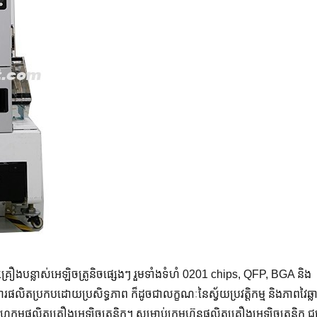
្រឿងបន្លាស់អេឡិចត្រូនិចផ្សេងៗ រួមទាំងទំហំ 0201 chips, QFP, BGA និង
តប្រកបដោយប្រសិទ្ធភាព ក៏ដូចជាលក្ខណៈនៃស្វ័យប្រវត្តិកម្ម និងភាពវៃឆ្លាត 
ម្មផលិតគ្រឿងអេឡិចត្រូនិក។ សម្រាប់ក្រុមហ៊ុនផលិតគ្រឿងអេឡិចត្រូនិក ជ