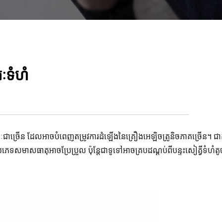
ៈទំហំ
្ភារៈជាច្រើន ដែលអាចបំពេញតម្រូវការដំឡើងនៃគ្រឿងអេឡិចត្រូនិចភាគច្រើន។ ជា
រភេទសមាសធាតុអាចប្រែប្រួល ប៉ុន្តែជាទូទៅអាចគ្របដណ្តប់ពីបន្ទះសៀគ្វីទំហំតូ