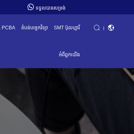
ទទួលបានសម្រង់
& PCBA
តំបន់បច្ចេកវិទ្យា
SMT ប៊ុលហ្គារី
|
អំពីពួកយើង