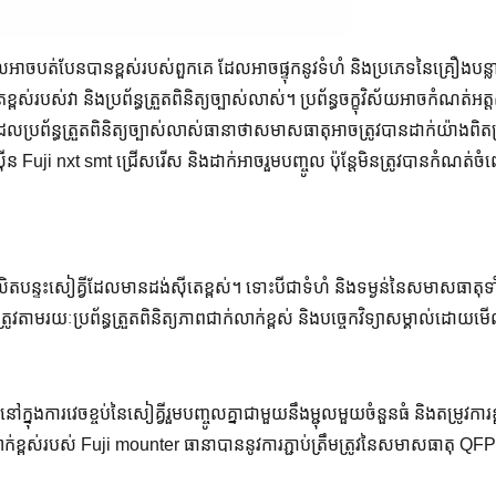
ាចបត់បែនបានខ្ពស់របស់ពួកគេ ដែលអាចផ្ទុកនូវទំហំ និងប្រភេទនៃគ្រឿងបន្ល
្ពស់របស់វា និងប្រព័ន្ធត្រួតពិនិត្យច្បាស់លាស់។ ប្រព័ន្ធចក្ខុវិស័យអាចកំណត់អ
រព័ន្ធត្រួតពិនិត្យច្បាស់លាស់ធានាថាសមាសធាតុអាចត្រូវបានដាក់យ៉ាងពិត
 Fuji nxt smt ជ្រើសរើស និងដាក់អាចរួមបញ្ចូល ប៉ុន្តែមិនត្រូវបានកំណត់ចំ
តបន្ទះសៀគ្វីដែលមានដង់ស៊ីតេខ្ពស់។ ទោះបីជាទំហំ និងទម្ងន់នៃសមាសធាតុទ
្រូវតាមរយៈប្រព័ន្ធត្រួតពិនិត្យភាពជាក់លាក់ខ្ពស់ និងបច្ចេកវិទ្យាសម្គាល់ដ
់នៅក្នុងការវេចខ្ចប់នៃសៀគ្វីរួមបញ្ចូលគ្នាជាមួយនឹងម្ជុលមួយចំនួនធំ និងតម្រូវការ
់ខ្ពស់របស់ Fuji mounter ធានាបាននូវការភ្ជាប់ត្រឹមត្រូវនៃសមាសធាតុ QFP