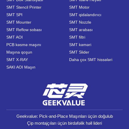
SMT Stencil Printer
SMT Motor
SMT SPI
SMT qidalandırıcı
SMT Mounter
SMT Nozzle
SMT Reflow sobası
SMT arabası
SMT AOI
SMT filtri
PCB kəsmə maşını
SMT kəməri
Maşına qoşun
SMT Slider
SMT X-RAY
Daha çox SMT hissələri
SAKI AOI Maşın
Geekvalue: Pick-and-Place Maşınları üçün doğulub
Çip montajçıları üçün birdəfəlik həll lideri