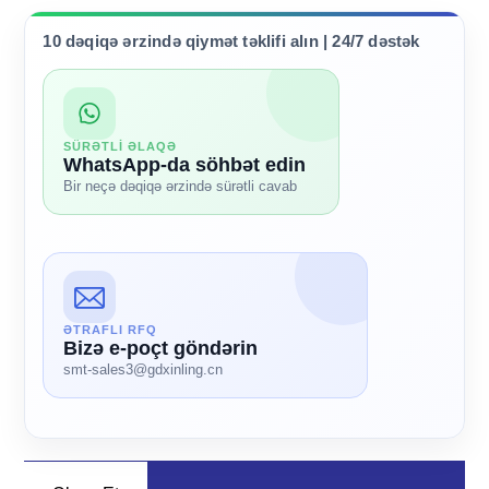
10 dəqiqə ərzində qiymət təklifi alın | 24/7 dəstək
SÜRƏTLİ ƏLAQƏ
WhatsApp-da söhbət edin
Bir neçə dəqiqə ərzində sürətli cavab
ƏTRAFLI RFQ
Bizə e-poçt göndərin
smt-sales3@gdxinling.cn