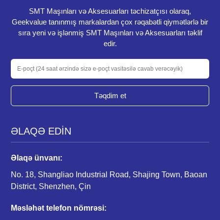
SMT Maşınları və Aksesuarları təchizatçısı olaraq,
Geekvalue tanınmış markalardan çox rəqabətli qiymətlərlə bir
sıra yeni və işlənmiş SMT Maşınları və Aksesuarları təklif
edir.
Təqdim et
ƏLAQƏ EDİN
Əlaqə ünvanı:
No. 18, Shangliao Industrial Road, Shajing Town, Baoan
District, Shenzhen, Çin
Məsləhət telefon nömrəsi: