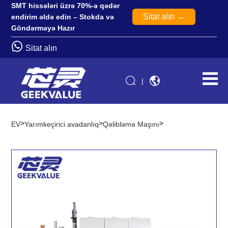
SMT hissələri üzrə 70%-ə qədər
Sitat alın →
endirim əldə edin – Stokda və
Göndərməyə Hazır
Sitat alın
|
>
>
>
EV
Yarımkeçirici avadanlıq
Qəlibləmə Maşını