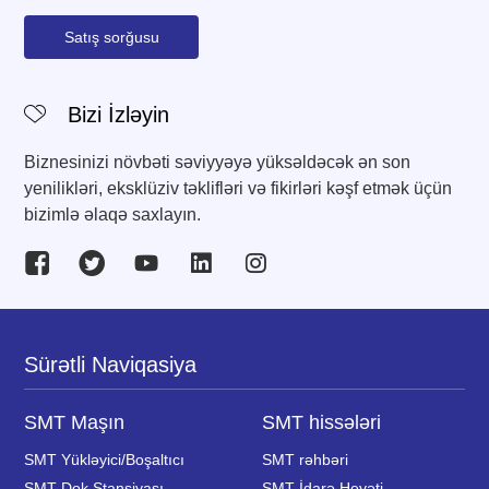
Satış sorğusu
Bizi İzləyin
Biznesinizi növbəti səviyyəyə yüksəldəcək ən son
yenilikləri, eksklüziv təklifləri və fikirləri kəşf etmək üçün
bizimlə əlaqə saxlayın.
Sürətli Naviqasiya
SMT Maşın
SMT hissələri
SMT Yükləyici/Boşaltıcı
SMT rəhbəri
SMT Dok Stansiyası
SMT İdarə Heyəti