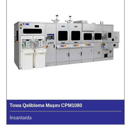
Towa Qəlibləmə Maşını CPM1080
İnsanlarda