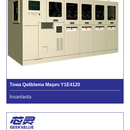
Towa Qəlibləmə Maşını Y1E4120
İnsanlarda