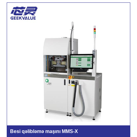
Besi qəlibləmə maşını MMS-X