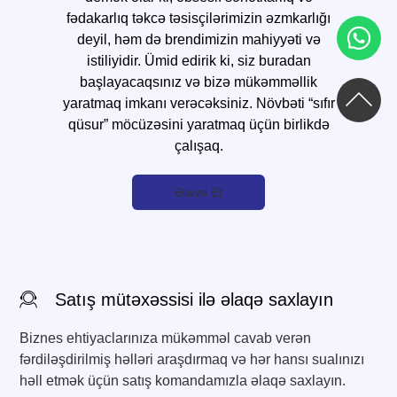
fədakarlıq təkcə təsisçilərimizin əzmkarlığı
deyil, həm də brendimizin mahiyyəti və
istiliyidir. Ümid edirik ki, siz buradan
başlayacaqsınız və bizə mükəmməllik
yaratmaq imkanı verəcəksiniz. Növbəti “sıfır
qüsur” möcüzəsini yaratmaq üçün birlikdə
çalışaq.
Əlavə Et
Satış mütəxəssisi ilə əlaqə saxlayın
Biznes ehtiyaclarınıza mükəmməl cavab verən
fərdiləşdirilmiş həlləri araşdırmaq və hər hansı sualınızı
həll etmək üçün satış komandamızla əlaqə saxlayın.