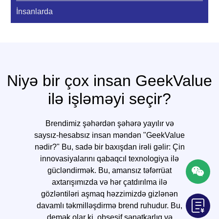
İnsanlarda
Niyə bir çox insan GeekValue
ilə işləməyi seçir?
Brendimiz şəhərdən şəhərə yayılır və
saysız-hesabsız insan məndən "GeekValue
nədir?" Bu, sadə bir baxışdan irəli gəlir: Çin
innovasiyalarını qabaqcıl texnologiya ilə
gücləndirmək. Bu, amansız təfərrüat
axtarışımızda və hər çatdırılma ilə
gözləntiləri aşmaq həzzimizdə gizlənən
davamlı təkmilləşdirmə brend ruhudur. Bu,
demək olar ki, obsesif sənətkarlıq və