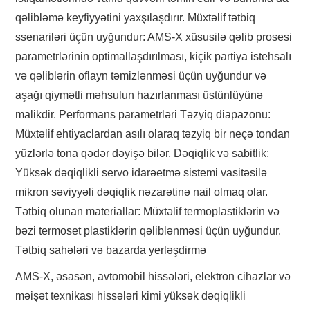
qəlibləmə keyfiyyətini yaxşılaşdırır. Müxtəlif tətbiq
ssenariləri üçün uyğundur: AMS-X xüsusilə qəlib prosesi
parametrlərinin optimallaşdırılması, kiçik partiya istehsalı
və qəliblərin oflayn təmizlənməsi üçün uyğundur və
aşağı qiymətli məhsulun hazırlanması üstünlüyünə
malikdir. Performans parametrləri Təzyiq diapazonu:
Müxtəlif ehtiyaclardan asılı olaraq təzyiq bir neçə tondan
yüzlərlə tona qədər dəyişə bilər. Dəqiqlik və sabitlik:
Yüksək dəqiqlikli servo idarəetmə sistemi vasitəsilə
mikron səviyyəli dəqiqlik nəzarətinə nail olmaq olar.
Tətbiq olunan materiallar: Müxtəlif termoplastiklərin və
bəzi termoset plastiklərin qəliblənməsi üçün uyğundur.
Tətbiq sahələri və bazarda yerləşdirmə
AMS-X, əsasən, avtomobil hissələri, elektron cihazlar və
məişət texnikası hissələri kimi yüksək dəqiqlikli