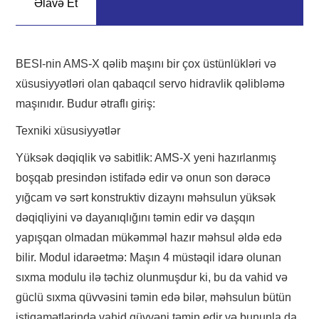
Əlavə Et
BESI-nin AMS-X qəlib maşını bir çox üstünlükləri və
xüsusiyyətləri olan qabaqcıl servo hidravlik qəlibləmə
maşınıdır. Budur ətraflı giriş:
Texniki xüsusiyyətlər
Yüksək dəqiqlik və sabitlik: AMS-X yeni hazırlanmış
boşqab presindən istifadə edir və onun son dərəcə
yığcam və sərt konstruktiv dizaynı məhsulun yüksək
dəqiqliyini və dayanıqlığını təmin edir və daşqın
yapışqan olmadan mükəmməl hazır məhsul əldə edə
bilir. Modul idarəetmə: Maşın 4 müstəqil idarə olunan
sıxma modulu ilə təchiz olunmuşdur ki, bu da vahid və
güclü sıxma qüvvəsini təmin edə bilər, məhsulun bütün
istiqamətlərində vahid qüvvəni təmin edir və bununla da