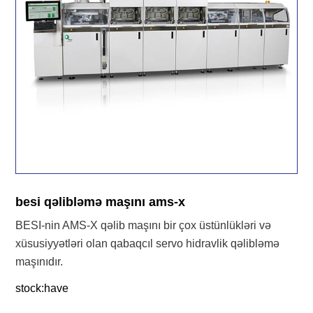
besi qəlibləmə maşını ams-x
BESI-nin AMS-X qəlib maşını bir çox üstünlükləri və
xüsusiyyətləri olan qabaqcıl servo hidravlik qəlibləmə
maşınıdır.
stock:have