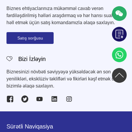
Biznes ehtiyaclarınıza mükəmməl cavab verən
fərdiləşdirilmiş həlləri araşdırmaq və hər hansı sualınızı
həll etmək üçün satış komandamızla əlaqə saxlayın.
Satış sorğusu
Bizi İzləyin
Biznesinizi növbəti səviyyəyə yüksəldəcək ən son
yenilikləri, eksklüziv təklifləri və fikirləri kəşf etmək üçün
bizimlə əlaqə saxlayın.
Sürətli Naviqasiya