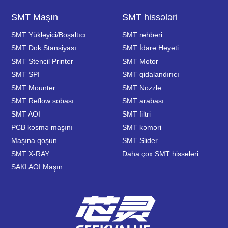
SMT Maşın
SMT hissələri
SMT Yükləyici/Boşaltıcı
SMT rəhbəri
SMT Dok Stansiyası
SMT İdarə Heyəti
SMT Stencil Printer
SMT Motor
SMT SPI
SMT qidalandırıcı
SMT Mounter
SMT Nozzle
SMT Reflow sobası
SMT arabası
SMT AOI
SMT filtri
PCB kəsmə maşını
SMT kəməri
Maşına qoşun
SMT Slider
SMT X-RAY
Daha çox SMT hissələri
SAKI AOI Maşın