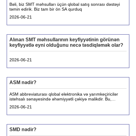
Bəli, biz SMT məhsulları üçün qlobal satış sonrası dəstəyi
təmin edirik. Biz tam bir ön SA qurduq
2026-06-21
Alınan SMT məhsullarının keyfiyyətinin görünən
keyfiyyətlə eyni olduğunu necə təsdiqləmək olar?
2026-06-21
ASM nədir?
ASM abbreviaturası qlobal elektronika və yarımkeçiricilər
istehsalı sənayesində əhəmiyyətli çəkiyə malikdir. Bu,
müxtəlif, lakin əlaqəli qurumlara, ən çox diqqət çəkən ASM
2026-06-21
International (Hollandiya), ASMPT (Sinqapur) və ASM
Assembly Systems-ə istinad edə bilər.
SMD nədir?