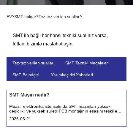
>
>
>
EV
SMT bolqar
Tez-tez verilən suallar
SMT ilə bağlı hər hansı texniki sualınız varsa,
lütfən, bizimlə məsləhətləşin
Tez-tez verilən suallar
SMT Texniki Məqalələr
SMT Bələdçisi
Yarımkeçirici Xəbərləri
SMT Maşın nədir?
Müasir elektronika istehsalında SMT maşınları yüksək
dəqiqlikli və yüksək sürətli PCB montajının əsasını təşkil edir.
Onlar miniatür elektron komponentləri birbaşa çap dövrə
2026-06-21
lövhələrinin (PCB) səthinə yerləşdirmək və lehimləmək üçün
nəzərdə tutulmuşdur.