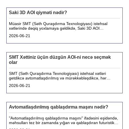
Saki 3D AOI qiyməti nədir?
Müasir SMT (Səth Quraşdırma Texnologiyası) istehsal
xətlərində dəqiq yoxlamaya gəldikdə, Saki 3D AOI
(Avtomatlaşdırılmış Optik Təftiş) sistemləri dünyada ən çox
2026-06-21
axtarılan həllər arasındadır. Dəqiqliyi, sürəti və yenilikçi 3D
görüntüləri ilə tanınır
SMT Xəttiniz üçün düzgün AOI-ni necə seçmək
olar
SMT (Səth Quraşdırma Texnologiyası) istehsal xətləri
getdikcə avtomatlaşdırılmış və mürəkkəbləşdikcə, hər
mərhələdə məhsulun keyfiyyətini təmin etmək həmişəkindən
2026-06-21
daha vacibdir. Güclü keyfiyyətə nəzarət həlli olan AOI
(Avtomatlaşdırılmış Optik Təftiş) burada işə düşür
Avtomatlaşdırılmış qablaşdırma maşını nədir?
"Avtomatlaşdırılmış qablaşdırma maşını" ifadəsini eşidəndə,
məhsulları tez bir zamanda yığan və qablaşdıran futuristik
robot təsəvvür edə bilərsiniz. Tamamilə elmi-fantastik olmasa