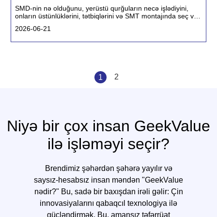
SMD-nin nə olduğunu, yerüstü qurğuların necə işlədiyini,
onların üstünlüklərini, tətbiqlərini və SMT montajında ​​seç və
yerləşdir maşınlarının rolunu kəşf edin.
2026-06-21
2
1
Niyə bir çox insan GeekValue
ilə işləməyi seçir?
Brendimiz şəhərdən şəhərə yayılır və
saysız-hesabsız insan məndən "GeekValue
nədir?" Bu, sadə bir baxışdan irəli gəlir: Çin
innovasiyalarını qabaqcıl texnologiya ilə
gücləndirmək. Bu, amansız təfərrüat