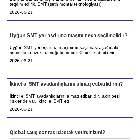
təqdim edirik. SMT (səth montaj texnologiyası)
2026-06-21
Uyğun SMT yerləşdirmə maşını necə seçilməlidir?
Uyğun SMT yerləşdirmə maşınının seçilməsi aşağıdakı
aspektləri nəzərə almağı tələb edir:Clear productionio
2026-06-21
İkinci əl SMT avadanlıqlarını almaq etibarlıdırmı?
İkinci əl SMT avadanlıqlarını almaq etibarlıdır, lakin bəzi
risklər də var. İkinci əl SMT eq
2026-06-21
Qlobal satış sonrası dəstək verirsinizmi?