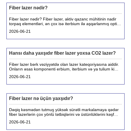
Fiber lazer nədir?
Fiber lazer nədir? Fiber lazer, aktiv qazanc mühitinin nadir
torpaq elementləri, ən çox isə iterbium ilə aşqarlanmış optik
lif olduğu bərk vəziyyətdə olan lazer növüdür. Ənənəvi qaz
2026-06-21
və ya CO₂ lazerlərdən fərqli olaraq, lif lazerləri yaradır,
gücləndirir və gücləndirir.
Hansı daha yaxşıdır fiber lazer yoxsa CO2 lazer?
Fiber lazer bərk vəziyyətdə olan lazer kateqoriyasına aiddir.
Onların əsas komponenti erbium, iterbium və ya tulium kimi
nadir torpaq elementləri ilə aşqarlanmış optik lifdir. Diod
2026-06-21
nasosları tərəfindən stimullaşdırıldıqda, bu elementlər lifdən
keçən fotonları buraxır,
Fiber lazer nə üçün yaxşıdır?
Dəqiq kəsmədən tutmuş yüksək sürətli markalamaya qədər
fiber lazerlərin çox yönlü tətbiqlərini və üstünlüklərini kəşf
edin. Fiber lazerlərin sənayedə niyə inqilab etdiyini və
2026-06-21
onların məhsuldarlığınızı necə artıra biləcəyini öyrənin.