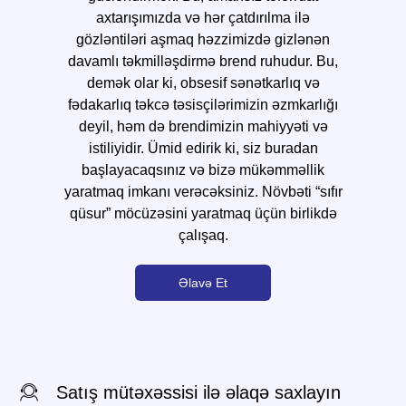
axtarışımızda və hər çatdırılma ilə
gözləntiləri aşmaq həzzimizdə gizlənən
davamlı təkmilləşdirmə brend ruhudur. Bu,
demək olar ki, obsesif sənətkarlıq və
fədakarlıq təkcə təsisçilərimizin əzmkarlığı
deyil, həm də brendimizin mahiyyəti və
istiliyidir. Ümid edirik ki, siz buradan
başlayacaqsınız və bizə mükəmməllik
yaratmaq imkanı verəcəksiniz. Növbəti “sıfır
qüsur” möcüzəsini yaratmaq üçün birlikdə
çalışaq.
Əlavə Et
Satış mütəxəssisi ilə əlaqə saxlayın