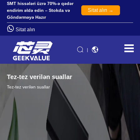
SMT hissələri üzrə 70%-ə qədər
Sitat alın →
endirim əldə edin – Stokda və
Göndərməyə Hazır
Sitat alın
|
Tez-tez verilən suallar
Tez-tez verilən suallar