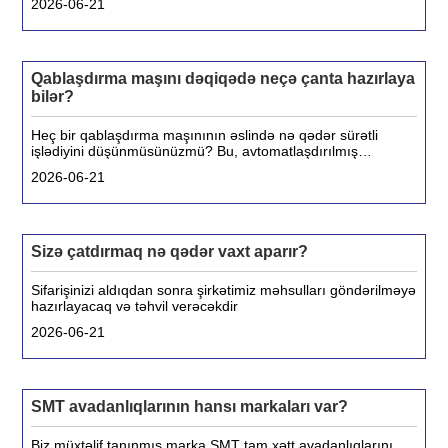
2026-06-21
da, avtomatlaşdırılmış qablaşdırma maşınları sənayelərin
qablaşdırma işlərini necə idarə etməsində inqilab etdi.
Qablaşdırma maşını dəqiqədə neçə çanta hazırlaya
bilər?
Heç bir qablaşdırma maşınının əslində nə qədər sürətli
işlədiyini düşünmüsünüzmü? Bu, avtomatlaşdırılmış
qablaşdırma həllərinə baxarkən insanların ən çox verdiyi
2026-06-21
suallardan biridir. Beləliklə, gəlin buna dalaq və bu
maşınların sürətinə nə təsir etdiyini görək.
Sizə çatdırmaq nə qədər vaxt aparır?
Sifarişinizi aldıqdan sonra şirkətimiz məhsulları göndərilməyə
hazırlayacaq və təhvil verəcəkdir
2026-06-21
SMT avadanlıqlarının hansı markaları var?
Biz müxtəlif tanınmış marka SMT tam xətt avadanlıqlarını