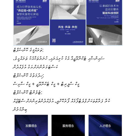
ތަރައްޤީގެ ކޮންސެޕްޓް:
ސައިންސާއި ޓެކްނޮލޮޖީއާ އެކު ކުރިއަރައި، ހުނަރުތަކާއެކު ތަރައްގީވެ،
ކަސްޓަމަރުންނަށް އަގު އުފެއްދުން
ޚިދުމަތުގެ ކޮންސެޕްޓް:
ގީކް ސްޕީރިޓް + ގީކް ޓެކްނޮލޮޖީ + ގީކް ސާވިސް
ޓެލެންޓް ކޮންސެޕްޓް:
ކުރާ ފަރާތްތަކަށް ޕްލެޓްފޯމެއް ފޯރުކޮށްދީ، އުފެއްދުންތެރިންނަށް ސްޓޭޖެއް
ބިނާކުރުން