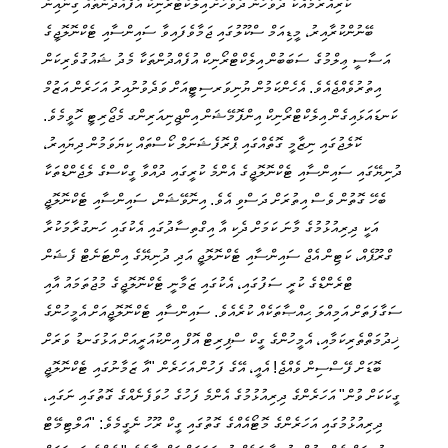
ކުރިއެރުމާއެކު ދުވަހުން ދުވަހަށް އިލެކްޓްރޯނިކް އުފެއްދުންތައް ގިނައިން
ބޭނުންކުރާއިރު، މީޑިއަމް ސްކޫލުގައި ޖަމާވެފައިވާ ސައިންސާއި ޓެކްނޮލޮޖީގެ
އަސާސީ ޢިލްމުގެ ސަބަބުން އިލެކްޓްރޯނިކް އުފެއްދުންތަކާ މެދު ޝައުގުވެރިކަން
އިތުރުވެއްޖެއެވެ. އެހެންކަމުން ޔުނިވަރސިޓީއަށް ވަދެވުނުއިރު އަހަރެން އަޒުމް
ކަނޑައަޅައިގެން އިލެކްޓްރޯނިކް އިންފޮމޭޝަން އިންޖިނިއަރިންގ މެޖޯރިޓީ ހޮވީމެވެ.
ކޮލެޖުގައި ނިޒާމީ ގޮތެއްގައި ޕްރޮފެޝަނަލް ކޯސްތައް ކިޔަވަމުން ދިޔައިރު،
ދުނިޔޭގައި ސައިންސާއި ޓެކްނޮލޮޖީގެ އެންމެ ކުރީގައި ދުއްވާ ގީކްސްގެ ލެޖެންޑްތަކާ
ބެހޭ ގޮތުން ވެސް އިތުރަށް ދަސްވި އެވެ. އިނޮވޭޝަން، ސައިންސާއި ޓެކްނޮލޮޖީ
އަކީ ދިރިއުޅުމުގެ މާނަ ކަމަށް ދެކި އާ އިގްތިސާދުގައި އެކުގައި ހަނގުރާމަކުރާ
ގްރޫޕެއް، ކަޓިން އެޖް ސައިންސާއި ޓެކްނޮލޮޖީ އަދި ދުނިޔޭގެ އިންޓަނެޓް ފެޝަން
ޓްރެންޑްގެ ކުރީ ސަފުގައި، އެކުގައި ޒަމާނީ ޓެކްނޮލޮޖީގެ މުޖުތަމައު އާއި
ސަގާފަތަށް އަމިއްލަ ޙިއްޞާތަކެއް ކުރެއެވެ. ސައިންސާއި ޓެކްނޮލޮޖީއަށް އެމީހުންގެ
ޚިދުމަތްތެރިކަމާއި، އެމީހުންގެ ގީކް ސްޕިރިޓް އޮފް އިންކުއަރީއަށް އަޅުގަނޑު ވަރަށް
ބޮޑަށް ފޭސްސިން ވެއްޖެ! އެއީ، އޭގެ ފަހުން އަހަރެން "އާ ޒަމާނުގައި ޓެކްނޮލޮޖީ
ގީކަކަށް ވުން" އަހަރެންގެ ދިރިއުޅުމުގެ އެންމެ ފަހުގެ ހުވަފެނެއްގެ ގޮތުގައި ނަގައި،
ދިރިއުޅުމުގައި އަހަރެންގެ މޮޓޯއެއްގެ ގޮތުގައި ގީކް ރޫހު ނެގީމެވެ: "އަލްޓިމޭޓް