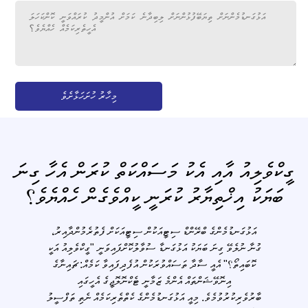
މިހާރު ހުށަހަޅާށެވެ
ގީކްވެލިއު އާއި އެކު މަސައްކަތް ކުރަން އެހާ ގިނަ
ބަޔަކު އިޚްތިޔާރު ކުރަނީ ކީއްވެގެން ހެއްޔެވެ؟
އަޅުގަނޑުމެންގެ ބްރޭންޑް ސިޓީއަކުން ސިޓީއަކަށް ފެތުރެމުންދާއިރު،
ގުނާ ނުލެވޭ ގިނަ ބަޔަކު އަޅުގަނޑާ ސުވާލުކޮށްފައިވަނީ "ގީކްވެލިއު އަކީ
ކޮބައިތޯ؟" އެއީ ސާދާ ތަސައްވުރަކުން އުފެދިފައިވާ ކަމެއް: ޗައިނާގެ
އިނޮވޭޝަންތައް އެންމެ ޒަމާނީ ޓެކްނޮލޮޖީގެ އެހީގައި
ބާރުވެރިކުރުވުމެވެ. މިއީ އަޅުގަނޑުމެންގެ ކެތްތެރިކަމެއް ނެތި ތަފްސީލު