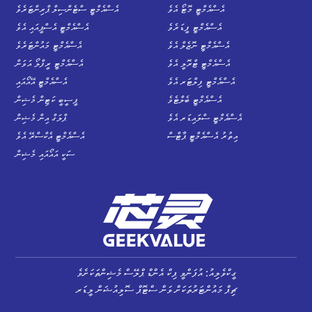
އެސްއެމްޓީ މޮޓޯ އެވެ
އެސްއެމްޓީ ސްޓެންސިލް ޕްރިންޓަރެވެ
އެސްއެމްޓީ ފީޑަރެވެ
އެސްއެމްޓީ އެސްޕީއައި އެވެ
އެސްއެމްޓީ ނޮޒެލް އެވެ
އެސްއެމްޓީ މައުންޓަރެވެ
އެސްއެމްޓީ ޓްރޮލީ އެވެ
އެސްއެމްޓީ ރީފްލޯ އަވަން
އެސްއެމްޓީ ފިލްޓަރ އެވެ
އެސްއެމްޓީ އޭއޯއައި
އެސްއެމްޓީ ބެލްޓެވެ
ޕީސީބީ ކަޓިން މެޝިން
އެސްއެމްޓީ ސްލައިޑަރ އެވެ
ޕްލަގް އިން މެޝިން
އިތުރު އެސްއެމްޓީ ޕާޓްސް
އެސްއެމްޓީ އެކްސްރޭ އެވެ
ސަކީ އައޯއައި މެޝިން
ގީކްވެލިއު: އުފަންވީ ޕިކް އެންޑް ޕްލޭސް މެޝިންތަކަށެވެ
ޗިޕް މައުންޓަރުތަކަށް ވަން ސްޓޮޕް ސޮލިއުޝަން ލީޑަރ