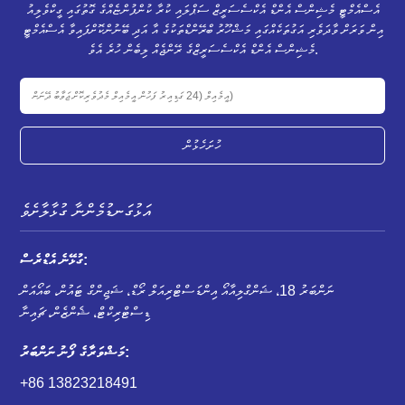
އެސްއެމްޓީ މެޝިންސް އެންޑް އެކްސެސަރީޒް ސަޕްލައި ކުރާ ކުންފުންޏެއްގެ ގޮތުގައި ގީކްވެލިއު
އިން ވަރަށް ވާދަވެރި އަގުތަކެއްގައި މަޝްހޫރު ބްރޭންޑްތަކުގެ އާ އަދި ބޭނުންކޮށްފައިވާ އެސްއެމްޓީ
މެޝިންސް އެންޑް އެކްސެސަރީޒްގެ ރޭންޖެއް ލިބެން ހުރެ އެވެ.
ހުށަހެޅުން
އަޅުގަނޑުމެންނާ ގުޅާލާށެވެ
ގުޅޭނެ އެޑްރެސް:
ނަންބަރު 18، ޝަންގްލިއާއޯ އިންޑަސްޓްރިއަލް ރޯޑް، ޝަޖިންގް ޓައުން، ބައޯއަން
ޑިސްޓްރިކްޓް، ޝެންޒެން، ޗައިނާ
މަޝްވަރާގެ ފޯނު ނަންބަރު:
+86 13823218491