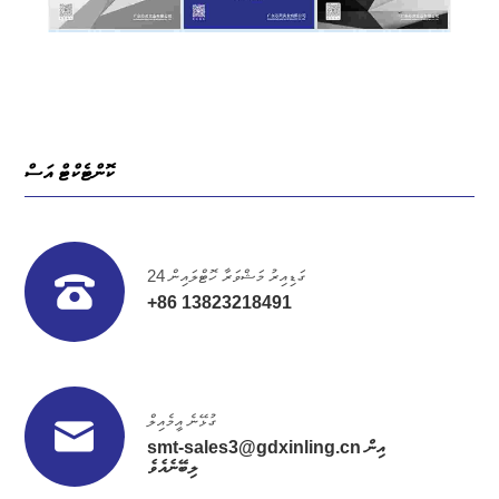
ކޮންޓެކްޓް އަސް
24 ގަޑިއިރު މަޝްވަރާ ހޮޓްލައިން
+86 13823218491
ގުޅޭނެ އީމެއިލް
smt-sales3@gdxinling.cn އިން
ލިބޭނެއެވެ