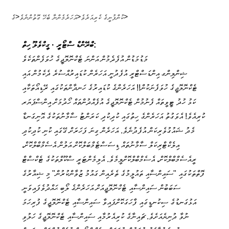
>
>
>
ކުންފުނީގެ ކެރިއަރެވެ
އަހަރެމެންނާ ބެހޭ ގޮތުންނެވެ
ގެ
ބްރޭންޑް ސްޓޯރީ · ގީކްވެލޫ ހިތް:
މަޑުމަޑުން އުފެދެމުން އަންނަ ޓެކްނޮލޮޖީގެ ހުވަފެންތަކެވެ
ޝިންލިންގ އިންޑަސްޓްރީ އުފެދުނީ އަހަރެން ކުޑައިރުއްސުރެ ދެކެމުން އައި
ޓެކްނޮލޮޖީގެ ހުވަފެނަކުން!! ​​އަހަރެންގެ ކުޑައިރުގެ ހަނދާންތަކުގައި ރޭޑިއޯތަކާއި
ކަޅު ހުދު ޓީވީތައް ފެނުމުން ޓެކްނޮލޮޖީގެ އުފެއްދުންތައް ހޯދުމަށް އިންސްޕަޔަރ
ކުރިއެވެ! އެވަގުތު އަހަރެންގެ ހިތުގައި ކުދިކުދި ކަރަންޓު ސާމާނުތަކުގެ އޮނިގަނޑާ
މެދު ޝައުގުވެރިކަން އުފެދުނެވެ. އަހަރެން ގިނަ ފަހަރަށް ގޭގައި ކުނި ކުދިކުދި
އިލެކްޓްރިކަލް ސާމާނުތައް ޑިސަސްޓެމްބަލްކޮށް އަލުން އެސެމްބްލްކޮށް،
ރީއެސެމްބްލްކޮށް، އެސެމްބްލްކޮށްލީމެވެ. އެލިމެންޓަރީ ސްކޫލްތަކުގެ ޓެކްސްޓް
ފޮތްތަކުގައި "ސައިންސާއި ތައުލީމުގެ ތެރެއިން ގައުމު ޒުވާންކުރުން" މި ޝިއާރުގެ
ސަބަބުން ސައިންސާއި ޓެކްނޮލޮޖީއަށް އަހަރެންގެ ލޯބި ޙައްދުވެފައިވަނީ
އަޅުގަނޑުގެ ސިކުނޑީގައި ފާހަގަކޮށްފައިވާ ސައިންސާއި ޓެކްނޮލޮޖީގެ ފުރިހަމަ
ނުވާ ދުނިޔެއަށެވެ. ޗައިނާގެ ކުރިއެރުމާއި ސައިންސާއި ޓެކްނޮލޮޖީގެ ހަލުވި