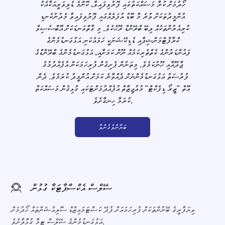
ހޯދުމަށް ކުރާ މަސައްކަތުގައި ފޮރުވިފައިވާ، ކޮންމެ ޑެލިވަރީއަކާއެކު
އުންމީދުތަކަށް ވުރެ މާ ބޮޑު އުފަލެއްގައި ފޮރުވިފައިވާ މެދުނުކެނޑި
ކުރިއެރުންތަކެއް ލިބޭ ބްރޭންޑް ރޫހެކެވެ. މި ގާތްގަނޑަކަށް އޮބްސެސިވް
ކްރާފްޓްމަންޝިޕާއި ޑެޑިކޭޝަނަކީ ހަމައެކަނި އަޅުގަނޑުމެންގެ
ފައުންޑަރުންގެ ކެތްތެރިކަމެއް ނޫން ކަމަށާއި، އަޅުގަނޑުމެންގެ ބްރޭންޑްގެ
ޖާދޫއާއި ހޫނުކަމެވެ. މިތަނުން ފެށިގެން ފުރިހަމަކަން އުފެއްދުމުގެ
ފުރުސަތު އަޅުގަނޑުމެންނަށް ދެއްވާނެ ކަމަށް އުންމީދު ކުރަމެވެ. ދެން
އޮތް "ޒީރޯ ޑިފެކްޓް" މުޢުޖިޒާތް އުފެއްދުމަށްޓަކައި ގުޅިގެން މަސައްކަތް
ކުރަމާ ހިނގާށެވެ.
ބަޔާންވެގެންވާ
ސޭލްސް އެކްސްޕާޓަކާ ގުޅުން
ވިޔަފާރީގެ ބޭނުންތަކަށް ފުރިހަމައަށް ފުދޭ ކަސްޓަމައިޒްޑް ސޮލިއުޝަންތައް ހޯދުމަށް
އަޅުގަނޑުމެންގެ ސޭލްސް ޓީމާ ގުޅާލާށެވެ.