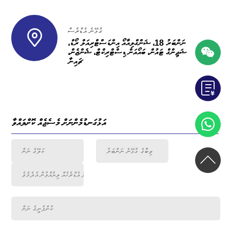
ގުޅޭނެ އެޑްރެސް
ނަންބަރު 18، ޝަންގްލިއާއޯ އިންޑަސްޓްރިއަލް ރޯޑް،
ޝަޖިންގް ޓައުން، ބައޯއަން ޑިސްޓްރިކްޓް، ޝެންޒެން،
ޗައިނާ
އަޅުގަނޑުމެންނަށް މެސެޖެއް ކޮށްލައްވާ