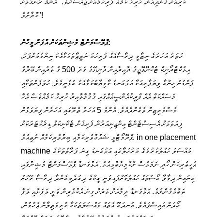
ކުރިއަށް ގެންދިއުން، ހުރިހާ ކަމެއް ފުރިހަމައަށް ޖައްސާށެވެ." އެންމެ ރަނގަޅަށް
ކުރާށެވެ"!
ޕްލޭސްމަންޓް މެޝިންތަކަށް އުފަން މީހުން:
ހަތަރު އަހަރުގެ ނިޒާމީ ދިރާސާއެއް ފުރިހަމަ ނަތީޖާތަކަކާއެކު ނިންމުމަށްފަހު،
އިލެކްޓްރޯނިކް ޓެކްނޮލޮޖީގެ ދާއިރާއިން ދުނިޔޭގެ ގަދަ 500 ގެ ތެރެއިން ބޭރުގެ
ފަންޑުން ހިންގާ ވިޔަފާރިއަކާ އަޅުގަނޑު ކާމިޔާބުކަމާއެކު ގުޅުނީމެވެ. ހުވަފެންތަކާއި
މަސައްކަތް އެއް ފްރީކުއެންސީއެއްގައި ގުގުމާލާއިރު ހުރިހާ ކަމެއްވެސް އެހާ
މެސްމެރިޒިން ވެގެންދެއެވެ. އެންމެ 5 އަހަރު ތެރޭގައި އަހަރެން ފިޔަވަޅުން
ފިޔަވަޅަށް އެސިސްޓެންޓް އިންޖިނިއަރުން ފެށިގެން ޓެކްނިކަލް ޑިރެކްޓަރަކަށް
ޕްރޮމޯޓްވީ ޝައުގުވެރިކަމާއި ބިރުވެރިކަމެއް ނެތިއެވެ. in one placement
machine މައްސަލަ ހައްލުކުރުމުގެ މަރުހަލާގައި އަޅުގަނޑު ގިނަ ފަރާތްތަކުގެ
އެހީތެރިކަން ހޯދި ނަމަވެސް ނާކާމިޔާބުވިއެވެ. އަޅުގަނޑު ޕްލޭސްމަންޓް މެޝިނުގައި
ގިނައިން ދިމާވާ ގޯސްތައް ހައްލުކޮށްފައިވަނީ ގީކްގެ ދިގުދެމިގެންދާ ދިރާސާ ރޫހަށް
ތަބާވެގެންނެވެ. އަޅުގަނޑާ ދިމާއަށް ވަރަށް ގިނަ އެކުވެރިން ވަނީ ލަފަޔާއި ލަފާ
ހޯދަން އައިސްފައެވެ. އުނދަގޫ އެތައް މައްސަލަތަކަކާ ކުރިމަތިލާން ޖެހުމުން،