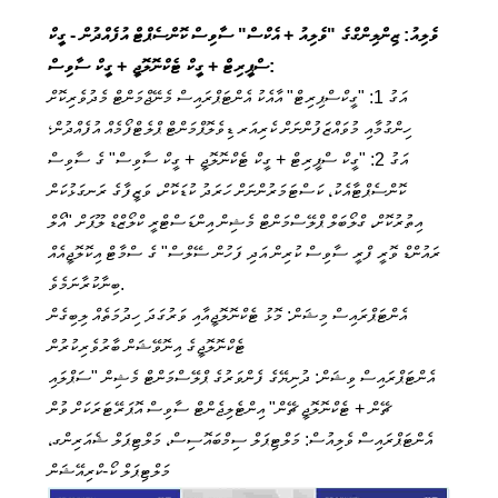
ވެލިއު: ޒިންލިންގްގެ "ވެލިއު + އެކްސް" ސާވިސް ކޮންސެޕްޓް އުފެއްދުން - ގީކް
ސްޕީރިޓް + ގީކް ޓެކްނޮލޮޖީ + ގީކް ސާވިސް:
އަގު 1: "ގީކްސްޕިރިޓް" އާއެކު އެންޓަޕްރައިސް މެނޭޖްމަންޓް މެދުވެރިކޮށް
ހިންގުމާއި މުވައްޒަފުންނަށް ކެރިއަރ ޑިވެލޮޕްމަންޓް ޕްލެޓްފޯމެއް އުފެއްދުން؛
އަގު 2: "ގީކް ސްޕީރިޓް + ގީކް ޓެކްނޮލޮޖީ + ގީކް ސާވިސް" ގެ ސާވިސް
ކޮންސެޕްޓާއެކު، ކަސްޓަމަރުންނަށް ހަރަދު ކުޑަކޮށް، ވަޒީފާގެ ރަނގަޅުކަން
އިތުރުކޮށް، ގްލޯބަލް ޕްލޭސްމަންޓް މެޝިން އިންޑަސްޓްރީ ކްލޯޒްޑް ލޫޕަށް "އޯލް
ރައުންޑް ވޮރީ ފްރީ ސާވިސް ކުރިން އަދި ފަހުން ސޭލްސް" ގެ ސްމާޓް އިކޮލޮޖީއެއް
ބިނާކުރާނަމެވެ.
އެންޓަޕްރައިސް މިޝަން: މޮޅު ޓެކްނޮލޮޖީއާއި ވަރުގަދަ ހިދުމަތެއް ލިބިގެން
ޓެކްނޮލޮޖީގެ އިނޮވޭޝަން ބާރުވެރިކުރުން
އެންޓަޕްރައިސް ވިޝަން: ދުނިޔޭގެ ފެންވަރުގެ ޕްލޭސްމަންޓް މެޝިން "ސަޕްލައި
ޗޭން + ޓެކްނޮލޮޖީ ޗޭން" އިންޓެލިޖެންޓް ސާވިސް އޮޕަރޭޓަރަކަށް ވުން
އެންޓަޕްރައިސް ވެލިއުސް: މަލްޓިޕަލް ސިމްބައޮސިސް، މަލްޓިޕަލް ޝެއަރިންގ،
މަލްޓިޕަލް ކޯ-ކްރިއޭޝަން