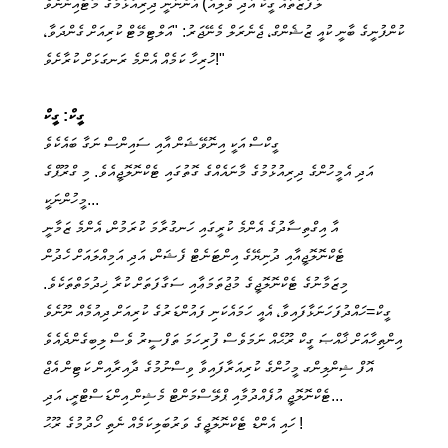
ލަފުޒުތައް ގީކް އަދި ވެލިއު) އަންނަނީ ދިރިއުޅުމުގެ މޮޓޯއިންނެވެ
ކުންފުނީގެ ބާނީ ކުއީ ޒުޝެންގް، ޖެނެރަލް މެނޭޖަރު: "އަލްޓިމޭޓް ކުރިއަށް ގެންދަވާ،
ހުރިހާ ކަމެއް އެންމެ ރަނގަޅަށް ކުރާށެވެ!"
ގީކް: ގީކް
ގީކްސް އަކީ އިނޮވޭޝަން އާއި ސައިންސް ނަގާ ބައެކެވެ
އަދި އެމީހުންގެ ދިރިއުޅުމުގެ މާނައެއްގެ ގޮތުގައި ޓެކްނޮލޮޖީއެވެ. މި ގްރޫޕްގެ
މީހުންނަކީ...
އާ އިގްތިސާދުގެ އެންމެ ކުރީގައި ހަނގުރާމަ ކުރަމުން، އެންމެ ޒަމާނީ
ޓެކްނޮލޮޖީއާއި ދުނިޔޭގެ އިންޓަނެޓް ފެޝަން، އަދި އަމިއްލައަށް ހެދުން
މިޒަމާނުގެ ޓެކްނޮލޮޖީގެ މުޖުތަމަޢާއި ސަގާފަތަށް ކުރާ ޚިދުމަތްތަކެވެ.
ގީކް=ހައްދުފަހަނަޅާފައިވާ، އެއީ ހަމައެކަނި ފައުންޑަރުގެ ކުރިއަށް ދިއުމެއް ނޫނެވެ
އިންތިހާއަށް ޚާއްޞަ ގީކް ރޫޙެއް ނަމަވެސް ފުރިހަމަ ތަފްސީރު ވެސް ލިބިގެންދެއެވެ
އޮފް ޝިންލިންގ މީހުންގެ ކުރިއަރާފައިވާ ވިސްނުމުގެ ދާއިރާއިން ކަޓިން އެޖް
ޓެކްނޮލޮޖީ އުފެއްދުމާއި ޕްލޭސްމަންޓް މެޝިން އިންޑަސްޓްރީ، އަދި...
ހައި އެންޑް ޓެކްނޮލޮޖީގެ ވަރުބަލިކަމެއް ނެތި ހޯދުމުގެ ރޫޙު !