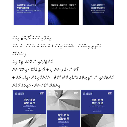
ވިޔަފާރި ރޫހުގެ ކޯޕަރޭޓް ވިއުގަ:
އުންމީދީ ވިސްނުން · ޝައުގުވެރިކަން + ރަނގަޅު އުނގެނުން · ރަނގަޅު
ވިސްނުމެއް
އެންޓަޕްރައިސް ރޫހުގެ ޓީމް ވިއު:
ފޯކަސް · އެފިޝަންސީ + ފޯރޖް އެހެޑް · އިނޮވޭޝަން
އެންޓަޕްރައިސް ސްޕީރިޓްގެ އަޚްލާޤީ ކޮންސެޕްޓް: ޝުކުރުވެރިވުން · އިޙްތިރާމް +
އިންޓްރޮސްޕެކްޝަން · ހަގީގަތް ހޯދުން