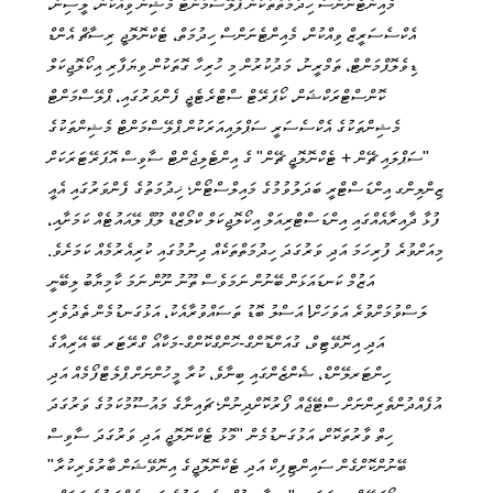
މެއިންޓެނަންސް ހިދުމަތްތަކުން ޕްލޭސްމަންޓް މެޝިން ވިއްކުން، ލީސިން،
އެކްސެސަރީޒް ވިއްކުން، މެއިންޓެނަންސް ހިދުމަތް، ޓެކްނޮލޮޖީ ރިސާޗް އެންޑް
ޑިވެލޮޕްމަންޓް، ތަމްރީނު، މަދުކުރުން މި ހުރިހާ ގޮތަކުން ވިޔަފާރި އިކޯލޮޖިކަލް
ކޮންސްޓްރަކްޝަން، ކޯޕަރޭޓް ސްޓްރެޓެޖީ ފެންވަރުގައި، ޕްލޭސްމަންޓް
މެޝިންތަކުގެ އެކްސެސަރީ ސަޕްލައިއަރަކުން ޕްލޭސްމަންޓް މެޝިންތަކުގެ
"ސަޕްލައި ޗޭން + ޓެކްނޮލޮޖީ ޗޭން" ގެ އިންޓެލިޖެންޓް ސާވިސް އޮޕަރޭޓަރަކަށް
ޒިންލިންގ އިންޑަސްޓްރީ ބަދަލުވުމުގެ މައިލްސްޓޯން؛ ޚިދުމަތުގެ ފެންވަރުގައި އެއީ
ފުޅާ ދާއިރާއެއްގައި އިންޑަސްޓްރިއަލް އިކޯލޮޖިކަލް ކްލޯޒްޑް ލޫޕް ލޭއައުޓެއް ކަމަށާއި،
މިއަށްވުރެ ފުރިހަމަ އަދި ވަރުގަދަ ހިދުމަތްތަކެއް ދިނުމުގައި ކުރިއެރުމެއް ކަމަށެވެ.
އަޒުމް ކަނޑައަޅަން ބޭނުން ނަމަވެސް ތޫނު ނޫން ނަމަ ކާމިޔާބު ލިބޭނީ
ލަސްވުމަށްވުރެ އަވަހަށް! އަސްލު ބޮޑު ތަސައްވުރާއެކު، އަޅުގަނޑުމެން ތެދުވެރި
އަދި އިނޮވޭޓިވް، ގުއަންޑޮންގް-ހޮންގްކޮންގް-މަކާއޯ ގްރޭޓަރ ބޭ އޭރިއާގެ
ހިންޓަރލޭންޑް، ޝެންޒެންގައި ބިނާވެ، ކުރާ މީހުންނަށް ޕްލެޓްފޯމެއް އަދި
އުފެއްދުންތެރިންނަށް ސްޓޭޖެއް ފޯރުކޮށްދިނުން؛ ޗައިނާގެ މައުސޫމުކަމުގެ ވަރުގަދަ
ހިތް ވާރުތަކޮށް، އަޅުގަނޑުމެން "މޮޅު ޓެކްނޮލޮޖީ އަދި ވަރުގަދަ ސާވިސް
ބޭނުންކޮށްގެން ސައިންޓިފިކް އަދި ޓެކްނޮލޮޖީގެ އިނޮވޭޝަން ބާރުވެރިކުރާ"