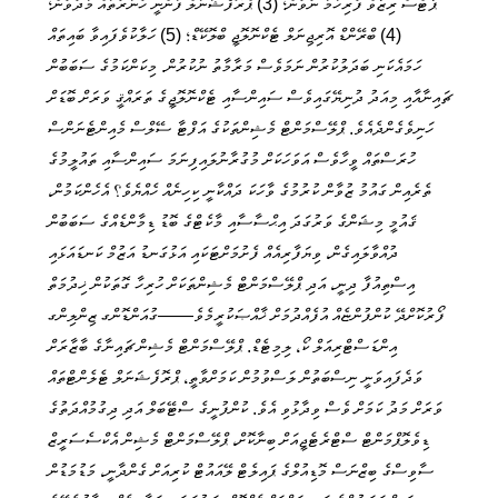
ޕާޓްސް ރިޒާވް ފުރިހަމަ ނުވުން؛ (3) ޕްރޮފެޝަނަލް ފަންނީ ހުނަރުތައް މަދުވުން؛
(4) ބްރޭންޑް އޮރިޖިނަލް ޓެކްނޮލޮޖީ ބްލޮކޭޑް؛ (5) ހަލާކުވެފައިވާ ބައިތައް
ހަމައެކަނި ބަދަލުކުރުން ނަމަވެސް މަރާމާތު ނުކުރުން. މިކަންކަމުގެ ސަބަބުން
ޗައިނާއާއި މިއަދު ދުނިޔޭގައިވެސް ސައިންސާއި ޓެކްނޮލޮޖީގެ ތަރައްޤީ ވަރަށް ބޮޑަށް
ހަނިވެގެންދެއެވެ. ޕްލޭސްމަންޓް މެޝިންތަކުގެ އަފްޓާ ސޭލްސް މެއިންޓެނަންސް
ހުރަސްތައް ވީހާވެސް އަވަހަކަށް މުގުރާނުލައިފިނަމަ ސައިންސާއި ތައުލީމުގެ
ތެރެއިން ގައުމު ޒުވާން ކުރުމުގެ ވާހަކަ ދައްކާނީ ކިހިނެއް ހެއްޔެވެ؟ އެހެންކަމުން،
ޤައުމީ މިޝަންގެ ވަރުގަދަ އިޙްސާސާއި މާކެޓްގެ ބޮޑު ޑިމާންޑެއްގެ ސަބަބުން
ދުއްވާލައިގެން، ވިޔަފާރިއެއް ފެށުމަށްޓަކައި އަޅުގަނޑު އަޒުމް ކަނޑައަޅައި
އިސްތިއުފާ ދިނީ، އަދި ޕްލޭސްމަންޓް މެޝިންތަކަށް ހުރިހާ ގޮތަކުން ޚިދުމަތް
ފޯރުކޮށްދޭ ކުންފުންޏެއް އުފެއްދުމަށް ޚާއްޞަކުރީމެވެ——ގުއަންޑޮންގ ޒިންލިންގ
އިންޑަސްޓްރިއަލް ކޯ، ލިމިޓެޑް. ޕްލޭސްމަންޓް މެޝިން ޗައިނާގެ ބާޒާރަށް
ވަދެފައިވަނީ ނިސްބަތުން ލަސްވުމުން ކަމަށްވާތީ، ޕްރޮފެޝަނަލް ޓެލެންޓްތައް
ވަރަށް މަދު ކަމަށް ވެސް ވިދާޅުވި އެވެ. ކުންފުނީގެ ސްޓޭބަލް އަދި ދިގުމުއްދަތުގެ
ޑިވެލޮޕްމަންޓް ސްޓްރެޓެޖީއަށް ބިނާކޮށް، ޕްލޭސްމަންޓް މެޝިން އެކްސެސަރީޒް
ސާވިސްގެ ބިޒްނަސް މޮޑިއުލްގެ ޕައިލެޓް ލޭއައުޓް ކުރިއަށް ގެންދާނީ، މަޑުމަޑުން