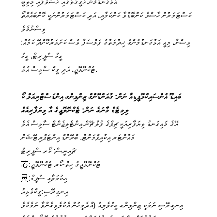
އަޅުގަނޑުމެން ހަގީގަތުގައި ހާސްވެފައި މިތިބީ
ކަސްޓަމަރުން ހާސްވެ ކަންބޮޑުވާ ކަންކަމާއި، އަދި ކަސްޓަމަރުންނަކީ ކޮންބައެއްތޯ
ވިސްނުމެވެ
ވިސްނާ، މިއީ އަޅުގަނޑުމެންގެ ޚިދުމަތުގެ ފަލްސަފާ ވެސް ކަށަވަރުކޮށްދޭ ކަމެއް:
ގީކް ސްޕީރިޓް، ގީކް
ޓެކްނޮލޮޖީ، އަދި ގީކް ސާވިސް އެވެ.
ބައިޑޫ އެންސައިކްލޮޕީޑިއާ ނަން: ގުއަންޑޮންގް ޒިންލިންގ އިންޑަސްޓްރިއަލް ކޯ
ލިމިޓެޑް މާނަގެ ނަން: ޓެކްނޮލޮޖީގެ އާ ވިޔަފާރިއެއް
އޭގެ މައިގަނޑު ވިޔަފާރިއަކީ ޗިޕްގެ ފުލް ޗޭން އިންޓެލިޖެންޓް ސާވިސް އެވެ
މައުންޓަރ އިކުއިޕްމަންޓް. ބްރޭންޑް އިންޓަޕްރިޓޭޝަން
ޗައިނީސް: ކޯރ ސްޕީރިޓް
芯:ޓެކްނޮލޮޖީގެ ހިތް·ކޯރ ޓެކްނޮލޮޖީ
灵:ޙިކުމަތާއި ސްޕީޑް
އިނގިރޭސި:ގީކްވެލިއު
އިނގިރޭސި ނަމަކީ ޒިންލިންގ ގީކްވެލިއު (އެދެމީހުން އެކުލެވިގެންވާ ނަމެކެވެ