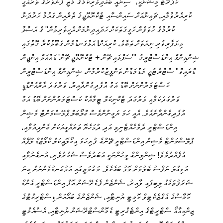
ކޯޕަރޭޓް މިޝަނަކީ، "ސިނާއީ ބުއްދިވެރިކަމުގެ މަތީ ފެންވަރުގެ ތަރައްގީ
ކުރިއެރުވުމާއި، ޗައިނާއަށް ސައިންސާއި ޓެކްނޮލޮޖީގެ ތެރެއިން ގައުމު ހަރުދަނާ
ކުރުމުގެ ހުވަފެން ހަގީގަތަކަށް ހަދައިދިނުމަށް އެހީތެރިވުން" ގެ އަސްލު
ވިޔަފާރިވެރި ނިޔަތަށް ތަބާވެ، ކުރިއަށް! އަޅުގަނޑުމެން ގަބޫލުކުރާ ގޮތުގައި
ޝިންލިންގް އިންޑަސްޓްރީގެ "'ސަޕްލައި ޗޭން + ޓެކްނޮލޮޖީ ޗޭން' ޑައުއަލް އިންޖީން
ޑްރައިވް" ސްޓްރެޓެޖީ މަޑުމަޑުން ތަންފީޒުކުރުމުން، ޝިންލިންގް އިންޑަސްޓްރީން
ކަސްޓަމަރުންނަށް ބޮޑު އަގު އުފެދިގެންދާއިރު، ވަރުގަދަ އާރްއެންޑްޑީ
ވަރުގަދަކަމާއި ވަރުގަދަ ޓެކްނިކަލް ޓީމާއެކު ކަސްޓަމަރުންނަށް ބޮޑު އަގު
އުފެދިގެންދާނެއެވެ. އެއީ ހަމަ ޔަގީނުންވެސް ގްލޯބަލް ޕްލޭސްމަންޓް މެޝިން
އިންޑަސްޓްރީ ދެމެހެއްޓެނިވި އަދި ދުޅަހެޔޮ ތަރައްގީއަކަށް ގެންދިއުމާއި،
ޕްލޭސްމަންޓް މެޝިން އިންޑަސްޓްރީ ޗޭންގެ ފުރިހަމަ އިކޯލޮޖިކަލް ކްލޯޒްޑް ލޫޕެއް
އުފެއްދުމެވެ! ޝިންލިންގް މީހުންނަކީ އަބަދުވެސް ޝުކުރުވެރި، އުނގެނުމާއި
އަމިއްލަ ނަފްސު ބެލުމަށް މޮޅު ބައެކެވެ. މަގުމަތީގައި އަޅުގަނޑުމެންނަށް ގިނަ
ޝަރަފުތަކެއް ލިބިފައި ވާއިރު، ޝެންޒެން ފެޑެރޭޝަން އޮފް އިންޑަސްޓްރީ އެންޑް
ކޮމާސްގެ އެގްޒެކެޓިވް ކޮމިޓީ ޔުނިޓާއި، ޝެންޒެންގެ ބައޯއަން ޑިސްޓްރިކްޓްގެ
ޒިންކިއާއޯ ސްޓްރީޓްގެ އިންޓެގްރިޓީ ޑެމޮންސްޓްރޭޝަން ޔުނިޓާއި، އެސްއެމްޓީ