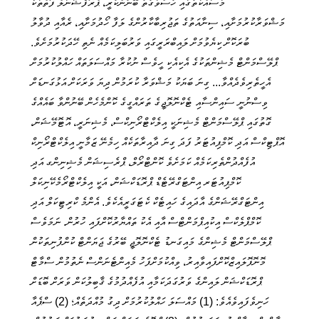
މަސައްކަތުގައި ހުސްވަގުތު ބޭނުންކުރީ، ޕްރޮފެޝަނަލް ފޮތްތަކާ
މަޝްވަރާކުރުމަށާއި، ސިނާއަތުގެ ތަޖުރިބާކާރުންގެ ލަފާ ހޯދުމަށާއި، ރެއާއި ދުވާލު
ބުރަކޮށް ކިޔެވުމަށް ލައިބްރަރީގައި ވަރުބަލިކަމެއް ނެތި ހޭދަކުރުމަށެވެ.
ޕްލޭސްމަންޓް މެޝިންތަކުގެ އެކިއެކި ހީވެސް ނުކުރާ މައްސަލަތައް ހައްލުކުރުމަށް
އެހީތެރިވެދެއްވާ... ގިނަ ބަޔަކު މަޝްވަރާ ކުރަމުން ދިޔަ ވަރަކަށް އަޅުގަނޑަށް
ވިސްނުނީ ސައިންސާއި ޓެކްނޮލޮޖީގެ ތަރައްގީގެ ކޮންމެހެން ބޭނުންވާ ބައެއްގެ
ގޮތުގައި ޕްލޭސްމަންޓް މެޝިނަކީ އިލެކްޓްރޯނިކްސް، މެޝިނަރީ، އޮޓޮމޭޝަން،
އޮޕްޓިކްސް އަދި ކޮމްޕިއުޓަރު ފަދަ ގިނަ ދާއިރާތަކެއް ހިމެނޭ ޒަމާނީ އިލެކްޓްރޯނިކް
އުފެއްދުންތެރިކަމެއް ކަމަށެވެ ކޮންޓްރޯލް، ޕްރެސިޝަން މެޝިނިންގ އަދި
ކޮމްޕިއުޓަރ އިންޓަގްރޭޓެޑް ޕްރޮޑަކްޝަން، އަކީ އިލެކްޓްރޯމެކޭނިކަލް
އިންޓަގްރޭޝަންގެ އާދައިގެ ހައިޓެކް ކެޓަގަރީއެކެވެ. އެންމެ ކްރިޓިކަލް އަދި
ކޮމްޕްލެކްސް އިކުއިޕްމަންޓްސް އާއި އެކު ތައްޔާރުކޮށްފައި ހުރުން. ނަމަވެސް
ޕްލޭސްމަންޓް މެޝިންގެ މައިގަނޑު ޓެކްނޮލޮޖީ ބޭރުގެ ޖަޔަންޓް ކުންފުނިތަކުން
މޮނޮޕޮލައިޒްކޮށްފައިވާއިރު، ވިއްކުމަށްފަހު މެއިންޓެނަންސް ނެތުމުން ސްމާޓް
ޕްރޮޑަކްޝަން ލައިންގެ ވަރުގަދަކަމާއި އުފެއްދުމުގެ ޤާބިލުކަން ވަރަށް ބޮޑަށް
ހަނިވެފައިވެއެވެ: (1) މައްސަލަ ހައްލުކުރުމަށް ދިގު މުއްދަތެއް؛ (2) ސްޕެއާ