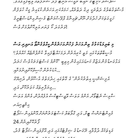
ސްޕެޝަލް ކޮމިޓީގެ ނައިބު ރައީސް ޔުނިޓް ފަދަ ޝަރަފުތައް ލިބިފައިވެއެވެ.
މުސްތަގުބަލުގެ ދަތުރަކީ ދިގު ދަތުރެއް، ހަމައެކަނި އަހަރެން ކުޑައިރު ގީކް ހުވަފެން
ހަގީގަތަކަށް ހެދުމަށް ނޫން، ޗައިނާގެ ޕްލޭސްމަންޓް މެޝިން އިންޑަސްޓްރީގެ
ވަރުގަދަ ކޯ ފަޔަރ އަލިކޮށްލުމަށް ވެސް!
މި ބަލިމަޑުކަމުގެ ތިން އަހަރު ފަހުން އަހަރެމެން ކީއްވެގެންތޯ އަނދިރި އަސް
މުސީބާތްތަކުގައި މަތީ ކުރިއެރުން ދަމަހައްޓާފައިވާ ކުންފުންޏެއް ހެއްޔެވެ؟
އަޅުގަނޑުމެން އަޒުމް ކަނޑައަޅައިގެން މިތިބީ "ކޮންމެ ކަސްޓަމަރަކުވެސް ހަރަދު
ކުޑަކުރުން ހާސިލްކޮށްދިނުމަށާއި...
އެފިޝަންސީ އިތުރުކުރުން" ގެ ގޮތުގައި ޚިދުމަތުގެ އުސޫލުން، ދުނިޔޭގެ
ވިޔަފާރިތައް ކަވަރުކޮށް، އަދި...
ސާވިސް ނެޓްވޯކް، އެންމެ އަވަސް ލޮޖިސްޓިކްސް އުފެއްދުން، އެންމެ އަވަސް
އިންޖިނިއަރ
މެއިންޓެނަންސް ޓީމް، އަދި ގްލޯބަލް ކަސްޓަމަރުންނަށް އޮންލައިން ސަޕޯޓް
ފޯރުކޮށްދިނުން 24
ގަޑިތަކެއް ދުވާލާއި ރޭގަނޑުގެ ޝިފްޓެއްގައި އަދި އޮފްލައިން ސަޕޯޓާ މެދު،