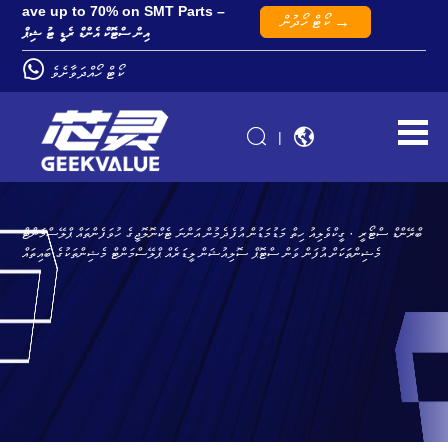
ave up to 70% on SMT Parts –
ކޯޓް ހޯދުން →
އިން ސްޓޮކް އެންޑް ރެޑީ ޓު ޝިޕް
ކޯޓް ހޯއްދަވާށެވެ
|
ބްރޭންޑް ސްޓޯރީ · ގީކްވެލިއު ހިތް މަޑުމަޑުން އުފެދެމުން އަންނަ ޓެކްނޮލޮޖީގެ ހުވަފެންތައް ޕްލޭސްމަންޓް
މެޝިންތަކަށް އުފަން ވަން ސްޓޮޕް ސޮލިއުޝަން ލީޑަރެއް ޕްލޭސްމަންޓް މެޝިންތަކުގެ ބައިތައް