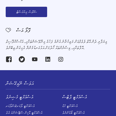
ސޭލްސް ރިކުއެސްޓް
ފޮލޯ އަސް
ވިޔަފާރި ދެން އޮތް ލެވެލްއަށް މަތިކުރާނެ އެންމެ ފަހުގެ އިނޮވޭޝަންތަކާއި، އެކްސްކްލޫސިވް
އޮފާތަކާއި، ވިސްނުންތައް ހޯދުމަށް އަޅުގަނޑުމެންނާ ގުޅިގެން ތިބޭށެވެ.
އަވަސް ނޭވިގޭޝަން
އެސްއެމްޓީ ޕާޓްސް
އެސްއެމްޓީ މެޝިނެވެ
އެސްއެމްޓީ ހެޑް
އެސްއެމްޓީ ލޯޑަރ/އަންލޯޑަރ
އެސްއެމްޓީ ބޯޑުންނެވެ
އެސްއެމްޓީ ޑޮކިން ސްޓޭޝަންގަ އެވެ