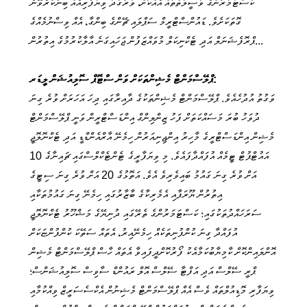
ކަސްޓަމަރުންގެ ވަސީލަތްތައް އެއްކޮށް، ވަރުގަދަ ވިޔަފާރިއެއް ބިނާކުރެވޭނެ
ގޮތަކަށެވެ. ޑައުންސްޓްރީމް ސަޕްލައި ޗޭންގެ ބިންގާ، އެއް ވިސްނުމެއްގެ
ޕްރޮފެޝަނަލް އަދި ޓެކްނިކަލް މުވައްޒަފުން ޖަހައިގަނެ އާލާކުރުމުގެ އިތުރުން...
ޕްލޭސްމަންޓް މެޝިންތަކަށް ވަން ސްޓޮޕް ސޮލިއުޝަން ލީޑަރ:
ވަގުތު އުދުހެއެވެ. ޕްލޭސްމަންޓް މެޝިންތަކުގެ ދާއިރާގައި ދިހަ އަހަރަށް ވުރެ ގިނަ
ދުވަހު ބުރަ މަސައްކަތަށް ފަހު ޒިންލިންގް އިންޑަސްޓްރީން ވަނީ ޕްލޭސްމަންޓް
މެޝިން އިންޑަސްޓްރީގެ މާހިރު އިންޖިނިއަރުން ހިމެނޭ އާރްއެންޑްޑީ އަދި ޓެކްނޮލޮޖީ
އައުޓްޕުޓް ޓީމެއް އުފައްދާފައެވެ. މި ވިޔަފާރީގެ ޓެންޓެކްލްސްގައި ޗައިނާގެ 10
އަށް ވުރެ ގިނަ ގައުމު ބައިވެރިވެ އެވެ. އަތޮޅުގެ 20 އަށް ވުރެ ގިނަ ސިޓީގެ
އިތުރުން ޔޫރަޕާއި އެމެރިކާގެ ބާޒާރުގައި ހިމެނޭ ގިނަ ގައުމުތަކާއި
ސަރަހައްދުތަކުގައި؛ ކަސްޓަމަރުންގެ ތެރޭގައި ދުނިޔޭގެ މަޝްހޫރު ޓެކްނޮލޮޖީ
އުފައްދާ ގިނަ ކުންފުނިތަކެއް ހިމެނޭއިރު، އެތައް ސަތޭކަ ކުންފުންޏަކަށް
އޮންލައިންކޮށް ކާމިޔާބުކަމާއެކު ފޯރުކޮށްދީފައިވާ އެތައް ހާސް ޕްލޭސްމަންޓް މެޝިން
ޕްރީ ސޭލްސް އަދި އަފްޓާ ސޭލްސް އޮލް ރައުންޑް ސާވިސް ސޮލިއުޝަންސް؛
ވިޔަފާރި މޮޑިއުލްތައް ވެސް އެއް ޕްލޭސްމަންޓް މެޝިނުން އެކްސެސަރީޒް ވިއްކުމާއި