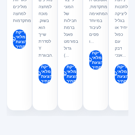
לתכנות
מתקדמת,
המוני
למחצה
מוליכים
ליציקה
המתאימה
של
מוכח
למחצה
בגליל
במיוחד
חבילות
בשוק.
מתקדמות
יחיד או
לעיבוד
ברמת
הוא
בדיקת
כפול
פסים
פאנל
שייך
מלאי
עם
ו...
בפורמט
לסדרת
והצעת
מחיר
דבק
גדול
Y
בדיקת
אנכי...
(...
הבוגרת.
מלאי
והצעת
בדיקת
בדיקת
בדיקת
מחיר
מלאי
מלאי
מלאי
והצעת
והצעת
והצעת
מחיר
מחיר
מחיר