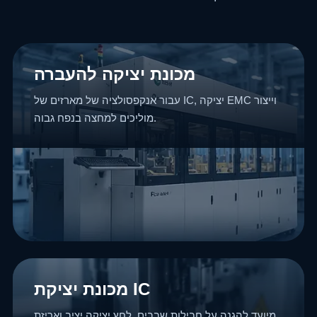
מכונת יציקה להעברה
עבור אנקפסולציה של מארזים של IC, יציקה EMC וייצור
מוליכים למחצה בנפח גבוה.
מכונת יציקת IC
מיועד להגנה על חבילות שבבים, לחץ יציקה יציב ואריזת