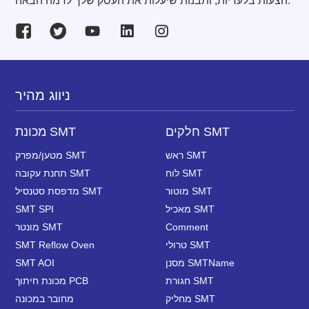
הצעות בלעדיות, ותבנות שיעלות את העסק שלך לרמה הבאה.
ניווג מהיר
חלקים SMT
מכונת SMT
ראש SMT
מטען/מפרק SMT
לוח SMT
תחנת עקובה SMT
מוטור SMT
מדפסת סטנסיל SMT
מאכיל SMT
SMT SPI
Comment
מונטר SMT
טרולי SMT
SMT Reflow Oven
מסנן SMTName
SMT AOI
חגורת SMT
מכונת חיתוך PCB
מחליק SMT
מחובר במכונה