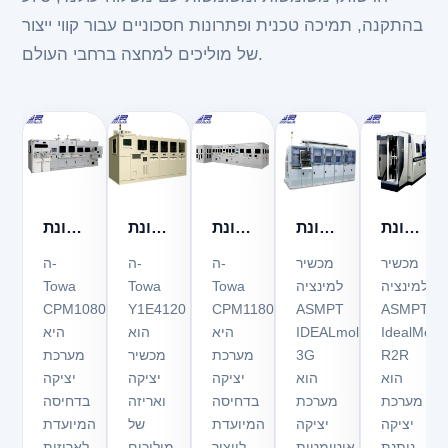
בהתקנה, תמיכה טכנית ופתרונות חסכוניים עבור קווי ייצור
של מוליכים למחצה ברחבי העולם.
מכונת
מכונת
מכונת
מכונת
מכונת
איטום
איטום
יציקה
יציקת
יציקה
מכשיר
מכשיר
ה-
ה-
ה-
פלסטיק
פלסטיק
Towa
טואה
טואה
הלמינציה
למינציה
Towa
Towa
Towa
CPM1080
Y1E4120
CPM1180
ASMPT
ASMPT
CPM1080
Y1E4120
CPM1180
ASMPT
ASMPT
IdealMol
IDEALmold™
היא
הוא
היא
IDEALmold
IdealMol
R2R
3G
מערכת
מכשיר
מערכת
3G
R2R
הוא
הוא
יציקה
יציקה
יציקה
מערכת
מערכת
בדחיסה
ואריזה
בדחיסה
יציקה
יציקה
המיועדת
של
המיועדת
ניתנת
אוטומטית
לייצור
מוליכים
לאריזות