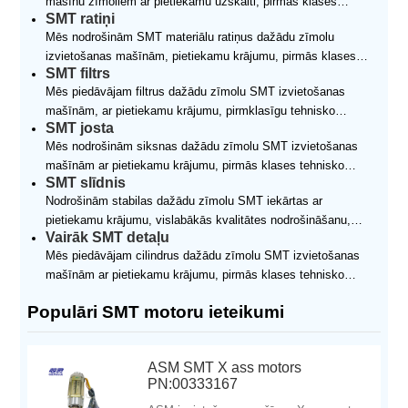
mašīnu zīmoliem ar pietiekamu uzskaiti, pirmās klases
specifikāciju produktus, tostarp Yamaha, Panasonic, FUJI,
SMT ratiņi
tehnisko komandu, labāko kvalitātes nodrošināšanu, milzīgu
Samsung un JUKI, nodrošinot, ka klienti var atrast gan jaunus,
Mēs nodrošinām SMT materiālu ratiņus dažādu zīmolu
cenu priekšrocību un ātrāku piegādes ātrumu.
gan rentablus padevējus jebkurai SMT ražošanas līnijai.
izvietošanas mašīnām, pietiekamu krājumu, pirmās klases
SMT filtrs
tehnisko komandu, vislabākās kvalitātes nodrošināšanu,
Mēs piedāvājam filtrus dažādu zīmolu SMT izvietošanas
milzīgas cenas priekšrocības un ātrāko piegādes ātrumu.
mašīnām, ar pietiekamu krājumu, pirmklasīgu tehnisko
SMT josta
komandu, vislabāko kvalitātes nodrošinājumu, milzīgām cenu
Mēs nodrošinām siksnas dažādu zīmolu SMT izvietošanas
priekšrocībām un ātrāko piegādes ātrumu.
mašīnām ar pietiekamu krājumu, pirmās klases tehnisko
SMT slīdnis
komandu, vislabākās kvalitātes nodrošināšanu, milzīgu cenu
Nodrošinām stabilas dažādu zīmolu SMT iekārtas ar
priekšrocību un ātrāko piegādes ātrumu
pietiekamu krājumu, vislabākās kvalitātes nodrošināšanu,
Vairāk SMT detaļu
milzīgām izdevīgām cenām un ātrāko piegādes ātrumu.
Mēs piedāvājam cilindrus dažādu zīmolu SMT izvietošanas
Pateicoties stingrām uzstādīšanas prasībām tehnoloģijai, mēs
mašīnām ar pietiekamu krājumu, pirmās klases tehnisko
varam nodrošināt vairāk produktu. Pakalpojums var nodrošināt
komandu, vislabākās kvalitātes nodrošināšanu, milzīgu cenu
arī uzstādīšanas pakalpojumu tehnoloģiju uz vietas.
Populāri SMT motoru ieteikumi
priekšrocību un ātrāko piegādes ātrumu
ASM SMT X ass motors
PN:00333167