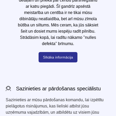
detaļām un priekā par cerību pārsniegšanu
ar katru piegādi. Šī gandrīz apsēstā
meistarība un centība ir ne tikai mūsu
dibinātāju neatlaidība, bet arī mūsu zīmola
būtība un siltums. Mēs ceram, ka jūs sāksiet
šeit un dosiet mums iespēju radīt pilnību.
Strādāsim kopā, lai radītu nākamo "nulles
defekta" brīnumu.
Sīkāka informācija
Sazinieties ar pārdošanas speciālistu
Sazinieties ar mūsu pārdošanas komandu, lai izpētītu
pielāgotus risinājumus, kas lieliski atbilst jūsu
uzņēmuma vajadzībām, un atbildētu uz visiem jūsu