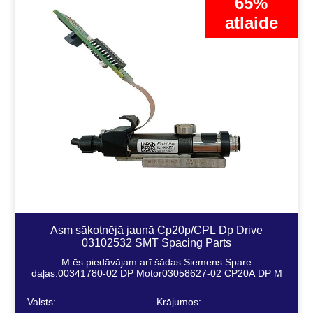
65%
atlaide
Asm sākotnējā jaunā Cp20p/CPL Dp Drive
03102532 SMT Spacing Parts
M ēs piedāvājam arī šādas Siemens Spare
daļas:00341780-02 DP Motor03058627-02 CP20A DP M
Valsts:
Krājumos: