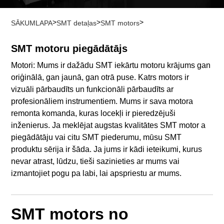
>
>
>
SĀKUMLAPA
SMT detaļas
SMT motors
SMT motoru piegādātājs
Motori: Mums ir dažādu SMT iekārtu motoru krājums gan
oriģinālā, gan jaunā, gan otrā puse. Katrs motors ir
vizuāli pārbaudīts un funkcionāli pārbaudīts ar
profesionāliem instrumentiem. Mums ir sava motora
remonta komanda, kuras locekļi ir pieredzējuši
inženierus. Ja meklējat augstas kvalitātes SMT motor a
piegādātāju vai citu SMT piederumu, mūsu SMT
produktu sērija ir šāda. Ja jums ir kādi ieteikumi, kurus
nevar atrast, lūdzu, tieši sazinieties ar mums vai
izmantojiet pogu pa labi, lai apspriestu ar mums.
SMT motors no