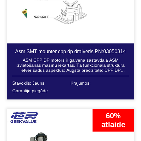
Asm SMT mounter cpp dp draiveris PN:03050314
ASM CPP DP motors ir galvenā sastāvdaļa ASM
izvietošanas mašīnu iekārtās. Tā funkcionālā struktūra
ietver šādus aspektus: Augsta precizitāte: CPP DP
motoram ir augsta precizitāte, un tas ir piemērots...
Stāvoklis: Jauns
Krājumos:
Garantija:piegāde
60%
atlaide