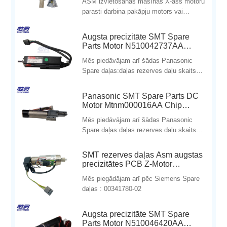
ASM izvietošanas mašīnas X-ass motoru
parasti darbina pakāpju motors vai
servomotors.
Augsta precizitāte SMT Spare
Parts Motor N510042737AA
Panasonic Pick and Place
Mēs piedāvājam arī šādas Panasonic
Machine
Spare daļas:daļas rezerves daļu skaits
DescriptionConditionKXF0DW
Panasonic SMT Spare Parts DC
Motor Mtnm000016AA Chip
Mounter
Mēs piedāvājam arī šādas Panasonic
Spare daļas:daļas rezerves daļu skaits
DescriptionConditionKXF0DW
SMT rezerves daļas Asm augstas
precizitātes PCB Z-Motor
03038908
Mēs piegādājam arī pēc Siemens Spare
daļas : 00341780-02
Augsta precizitāte SMT Spare
Parts Motor N510046420AA