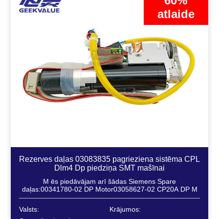
60%
atlaide
Rezerves daļas 03083835 pagrieziena sistēma CPL
Dlm4 Dp piedziņa SMT mašīnai
M ēs piedāvājam arī šādas Siemens Spare
daļas:00341780-02 DP Motor03058627-02 CP20A DP M
Valsts:
Krājumos: