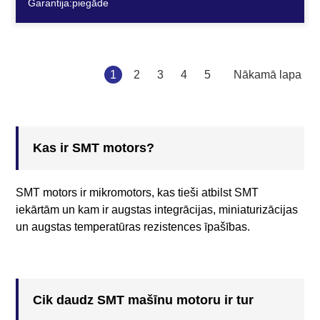
Garantija:piegāde
2
3
4
5
Nākamā lapa
1
Kas ir SMT motors?
SMT motors ir mikromotors, kas tieši atbilst SMT
iekārtām un kam ir augstas integrācijas, miniaturizācijas
un augstas temperatūras rezistences īpašības.
Cik daudz SMT mašīnu motoru ir tur