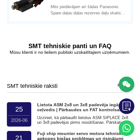
Panasonic Pick and Place
Mēs piedāvājam arī šādas Panasonic
Machine
Spare daļas:daļas rezerves daļu skaits
DescriptionConditionKXF0DW
SMT tehniskie panti un FAQ
Mūsu klienti ir no lieliem publiski uzskaitītajiem uzņēmumiem.
SMT tehniskie raksti
MORE+
Lietota ASM 2x8 un 3x8 padevēja iegādes
25
ceļvedis | Pārbaudes un FAT kontrolsaraksts
Uzziniet, kā pārbaudīt lietotus ASM SIPLACE 2x8
2026-06
un 3x8 padevējus pirms nosūtīšanas. Pārskatiet
lentes ceļus, joslas, aizbīdņus, pārklājuma lenti,
testus un FAT pierādījumus.
Fuji chip mounter servo motora tehniskās
21
apkopes biežas problēmas un risinājumi