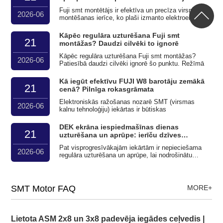
Fuji smt montētājs ir efektīva un precīza virsmas
2026-06
montēšanas ierīce, ko plaši izmanto elektroenerģijā
Kāpēc regulāra uzturēšana Fuji smt
21
montāžas? Daudzi cilvēki to ignorē
Kāpēc regulāra uzturēšana Fuji smt montāžas?
2026-06
Patiesībā daudzi cilvēki ignorē šo punktu. Režīmā
Kā iegūt efektīvu FUJI W8 barotāju zemākā
21
cenā? Pilnīga rokasgrāmata
Elektroniskās ražošanas nozarē SMT (virsmas
2026-06
kalnu tehnoloģiju) iekārtas ir būtiskas
DEK ekrāna iespiedmašīnas dienas
21
uzturēšana un aprūpe: ierīču dzīves
pagarināšanas atslēga
Pat visprogresīvākajām iekārtām ir nepieciešama
2026-06
regulāra uzturēšana un aprūpe, lai nodrošinātu
ilgtermiņa stabilu operāciju
SMT Motor FAQ
MORE+
Lietota ASM 2x8 un 3x8 padevēja iegādes ceļvedis |