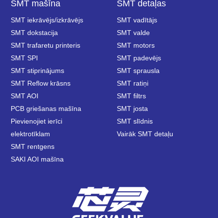
SMT mašīna
SMT detaļas
SMT iekrāvējs/izkrāvējs
SMT vadītājs
SMT dokstacija
SMT valde
SMT trafaretu printeris
SMT motors
SMT SPI
SMT padevējs
SMT stiprinājums
SMT sprausla
SMT Reflow krāsns
SMT ratiņi
SMT AOI
SMT filtrs
PCB griešanas mašīna
SMT josta
Pievienojiet ierīci
SMT slīdnis
elektrotīklam
Vairāk SMT detaļu
SMT rentgens
SAKI AOI mašīna