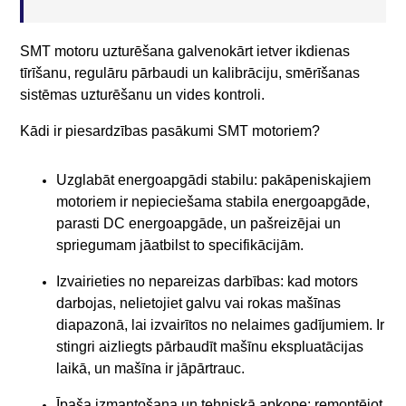
SMT motoru uzturēšana galvenokārt ietver ikdienas
tīrīšanu, regulāru pārbaudi un kalibrāciju, smērīšanas
sistēmas uzturēšanu un vides kontroli.
Kādi ir piesardzības pasākumi SMT motoriem?
Uzglabāt energoapgādi stabilu: pakāpeniskajiem
motoriem ir nepieciešama stabila energoapgāde,
parasti DC energoapgāde, un pašreizējai un
spriegumam jāatbilst to specifikācijām.
Izvairieties no nepareizas darbības: kad motors
darbojas, nelietojiet galvu vai rokas mašīnas
diapazonā, lai izvairītos no nelaimes gadījumiem. Ir
stingri aizliegts pārbaudīt mašīnu ekspluatācijas
laikā, un mašīna ir jāpārtrauc.
Īpaša izmantošana un tehniskā apkope: remontējot