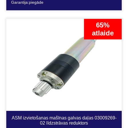
Garantija:piegāde
65%
atlaide
ASM izvietošanas mašīnas galvas daļas 03009269-
02 līdzstrāvas reduktors