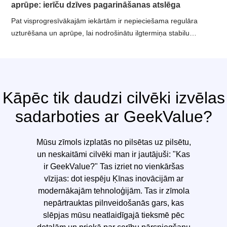
aprūpe: ierīču dzīves pagarināšanas atslēga
Pat visprogresīvākajām iekārtām ir nepieciešama regulāra
uzturēšana un aprūpe, lai nodrošinātu ilgtermiņa stabilu
operāciju
Kāpēc tik daudzi cilvēki izvēlas
sadarboties ar GeekValue?
Mūsu zīmols izplatās no pilsētas uz pilsētu,
un neskaitāmi cilvēki man ir jautājuši: "Kas
ir GeekValue?" Tas izriet no vienkāršas
vīzijas: dot iespēju Ķīnas inovācijām ar
modernākajām tehnoloģijām. Tas ir zīmola
nepārtrauktas pilnveidošanās gars, kas
slēpjas mūsu neatlaidīgajā tieksmē pēc