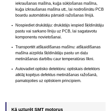
iekraušanas mašīna, kuģa sūkļošanas mašīna,
kuģa izkraušanas mašīna utt., lai nodrošinātu PCB
boardu automātisku pārraidi ražošanas līnijā.
Nospiediet drukātāju: drukātājs iespied šķīdinātāju
pastu vai sarkano līniju uz PCB, lai sagatavotu
komponentu novietošanai.
Transportēt atšķaidīšanas mašīnu: atšķaidīšanas
mašīna aizpilda šķīdinātāju pastu un daļu
metināšanas darbību caur temperatūras līkni.
Autovadiet optisko detektoru: optiskais detektors
atklāj kopējus defektus metināšanas ražošanā,
pamatojoties uz optiskiem principiem.
Kā uzturēt SMT motorus