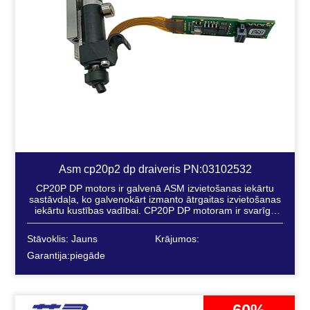
Asm cp20p2 dp draiveris PN:03102532
CP20P DP motors ir galvenā ASM izvietošanas iekārtu
sastāvdaļa, ko galvenokārt izmanto ātrgaitas izvietošanas
iekārtu kustības vadībai. CP20P DP motoram ir svarīga
loma SIPLACE sērijas izvietošanas iekārtās...
Stāvoklis: Jauns
Krājumos:
Garantija:piegāde