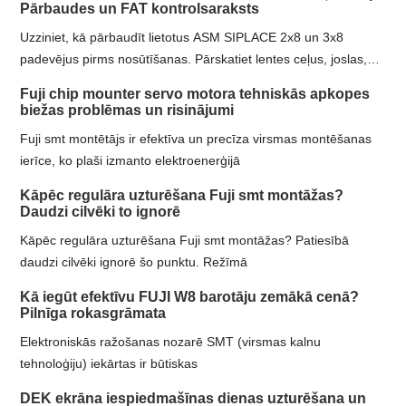
Pārbaudes un FAT kontrolsaraksts
Uzziniet, kā pārbaudīt lietotus ASM SIPLACE 2x8 un 3x8
padevējus pirms nosūtīšanas. Pārskatiet lentes ceļus, joslas,
aizbīdņus, pārklājuma lenti, testus un FAT pierādījumus.
Fuji chip mounter servo motora tehniskās apkopes
biežas problēmas un risinājumi
Fuji smt montētājs ir efektīva un precīza virsmas montēšanas
ierīce, ko plaši izmanto elektroenerģijā
Kāpēc regulāra uzturēšana Fuji smt montāžas?
Daudzi cilvēki to ignorē
Kāpēc regulāra uzturēšana Fuji smt montāžas? Patiesībā
daudzi cilvēki ignorē šo punktu. Režīmā
Kā iegūt efektīvu FUJI W8 barotāju zemākā cenā?
Pilnīga rokasgrāmata
Elektroniskās ražošanas nozarē SMT (virsmas kalnu
tehnoloģiju) iekārtas ir būtiskas
DEK ekrāna iespiedmašīnas dienas uzturēšana un