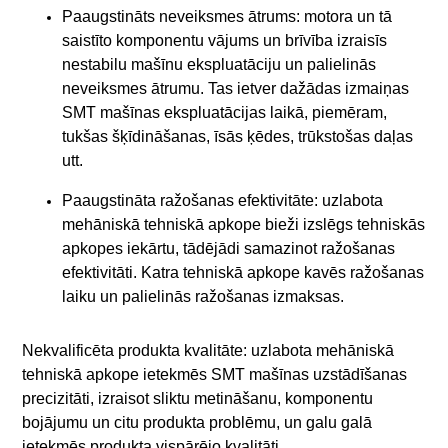
Paaugstināts neveiksmes ātrums: motora un tā
saistīto komponentu vājums un brīvība izraisīs
nestabilu mašīnu ekspluatāciju un palielinās
neveiksmes ātrumu. Tas ietver dažādas izmaiņas
SMT mašīnas ekspluatācijas laikā, piemēram,
tukšas šķīdināšanas, īsās ķēdes, trūkstošas daļas
utt.
Paaugstināta ražošanas efektivitāte: uzlabota
mehāniskā tehniskā apkope bieži izslēgs tehniskās
apkopes iekārtu, tādējādi samazinot ražošanas
efektivitāti. Katra tehniskā apkope kavēs ražošanas
laiku un palielinās ražošanas izmaksas.
Nekvalificēta produkta kvalitāte: uzlabota mehāniskā
tehniskā apkope ietekmēs SMT mašīnas uzstādīšanas
precizitāti, izraisot sliktu metināšanu, komponentu
bojājumu un citu produkta problēmu, un galu galā
ietekmēs produkta vispārējo kvalitāti.