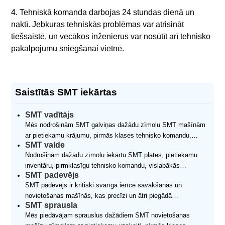
4. Tehniskā komanda darbojas 24 stundas dienā un
naktī. Jebkuras tehniskās problēmas var atrisināt
tiešsaistē, un vecākos inženierus var nosūtīt arī tehnisko
pakalpojumu sniegšanai vietnē.
Saistītās SMT iekārtas
SMT vadītājs
Mēs nodrošinām SMT galviņas dažādu zīmolu SMT mašīnām
ar pietiekamu krājumu, pirmās klases tehnisko komandu,
SMT valde
vislabākās kvalitātes nodrošināšanu, milzīgu cenu priekšrocību
Nodrošinām dažādu zīmolu iekārtu SMT plates, pietiekamu
un ātrāko piegādes ātrumu
inventāru, pirmklasīgu tehnisko komandu, vislabākās
SMT padevējs
kvalitātes nodrošinājumu, milzīgu cenu priekšrocību un ātrāko
SMT padevējs ir kritiski svarīga ierīce savākšanas un
piegādes ātrumu.
novietošanas mašīnās, kas precīzi un ātri piegādā
SMT sprausla
komponentus izvietošanas galvai. Kā specializēts SMT
Mēs piedāvājam sprauslus dažādiem SMT novietošanas
padevēju piegādes centrs mēs piedāvājam visu zīmolu un