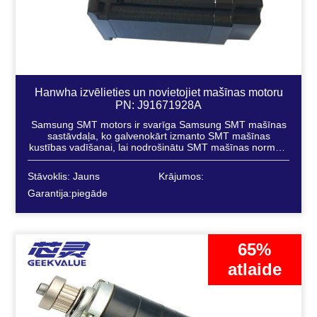
Hanwha izvēlieties un novietojiet mašīnas motoru
PN: J91671928A
Samsung SMT motors ir svarīga Samsung SMT mašīnas
sastāvdaļa, ko galvenokārt izmanto SMT mašīnas
kustības vadīšanai, lai nodrošinātu SMT mašīnas normālu
darbību un efektīvu darbu.
Stāvoklis: Jauns
Krājumos:
Garantija:piegāde
65%
atlaide