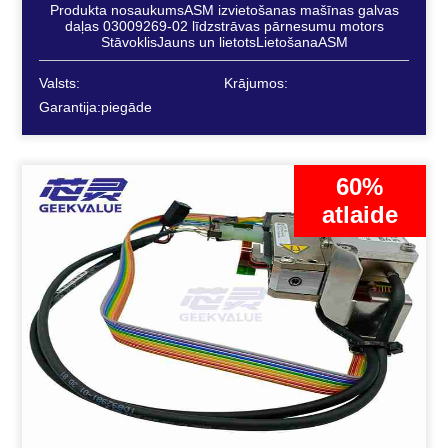
Produkta nosaukumsASM izvietošanas mašīnas galvas
daļas 03009269-02 līdzstrāvas pārnesumu motors
StāvoklisJauns un lietotsLietošanaASM
Valsts:
Krājumos:
Garantija:piegāde
60%
atlaide