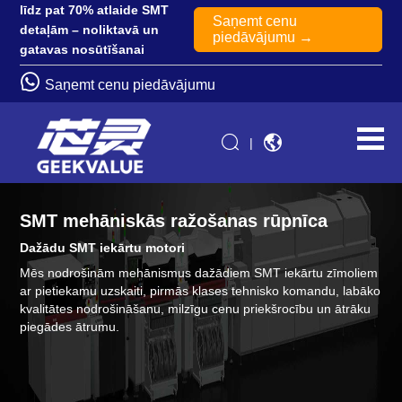
līdz pat 70% atlaide SMT
Saņemt cenu
detaļām – noliktavā un
piedāvājumu →
gatavas nosūtīšanai
Saņemt cenu piedāvājumu
|
SMT mehāniskās ražošanas rūpnīca
Dažādu SMT iekārtu motori
Mēs nodrošinām mehānismus dažādiem SMT iekārtu zīmoliem
ar pietiekamu uzskaiti, pirmās klases tehnisko komandu, labāko
kvalitātes nodrošināšanu, milzīgu cenu priekšrocību un ātrāku
piegādes ātrumu.