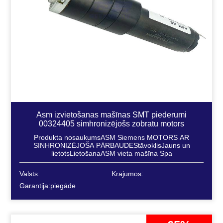
Asm izvietošanas mašīnas SMT piederumi
00324405 simhronizējošs zobratu motors
Produkta nosaukumsASM Siemens MOTORS AR
SINHRONIZĒJOŠA PĀRBAUDEStāvoklisJauns un
lietotsLietošanaASM vieta mašīna Spa
Valsts:
Krājumos:
Garantija:piegāde