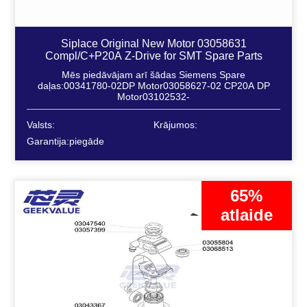
Siplace Original New Motor 03058631
Compl/C+P20A Z-Drive for SMT Spare Parts
Mēs piedāvājam arī šādas Siemens Spare
daļas:00341780-02DP Motor03058627-02 CP20A DP
Motor03102532-
Valsts:
Krājumos:
Garantija:piegāde
65%
atlaide