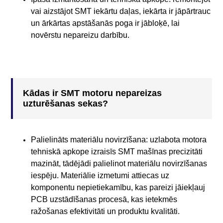
vai aizstājot SMT iekārtu daļas, iekārta ir jāpārtrauc
un ārkārtas apstāšanās poga ir jābloķē, lai
novērstu nepareizu darbību.
Kādas ir SMT motoru nepareizas
uzturēšanas sekas?
Palielināts materiālu novirzīšana: uzlabota motora
tehniskā apkope izraisīs SMT mašīnas precizitāti
mazināt, tādējādi palielinot materiālu novirzīšanas
iespēju. Materiālie izmetumi attiecas uz
komponentu nepietiekamību, kas pareizi jāiekļauj
PCB uzstādīšanas procesā, kas ietekmēs
ražošanas efektivitāti un produktu kvalitāti.