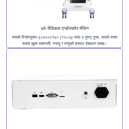
४K मेडिकल एन्डोस्कोप मेसिन
यसको रिजोल्युसन ३८४०×२१६० (१०८०p भन्दा ४ गुणा) पुग्छ, जसले स्पष्ट
रूपमा सूक्ष्म रक्तनली, स्नायु र तन्तुको बनावट देखाउन सक्छ।