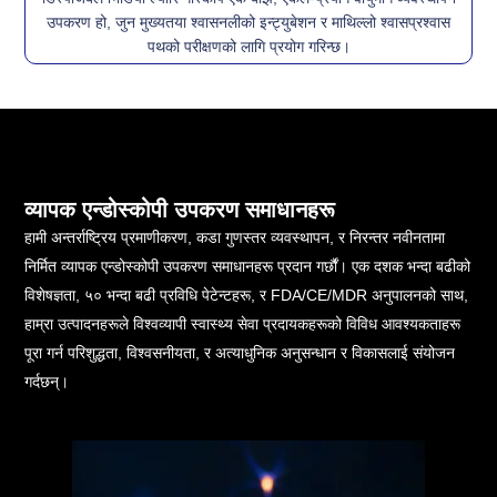
उपकरण हो, जुन मुख्यतया श्वासनलीको इन्ट्युबेशन र माथिल्लो श्वासप्रश्वास
पथको परीक्षणको लागि प्रयोग गरिन्छ।
व्यापक एन्डोस्कोपी उपकरण समाधानहरू
हामी अन्तर्राष्ट्रिय प्रमाणीकरण, कडा गुणस्तर व्यवस्थापन, र निरन्तर नवीनतामा
निर्मित व्यापक एन्डोस्कोपी उपकरण समाधानहरू प्रदान गर्छौं। एक दशक भन्दा बढीको
विशेषज्ञता, ५० भन्दा बढी प्रविधि पेटेन्टहरू, र FDA/CE/MDR अनुपालनको साथ,
हाम्रा उत्पादनहरूले विश्वव्यापी स्वास्थ्य सेवा प्रदायकहरूको विविध आवश्यकताहरू
पूरा गर्न परिशुद्धता, विश्वसनीयता, र अत्याधुनिक अनुसन्धान र विकासलाई संयोजन
गर्दछन्।