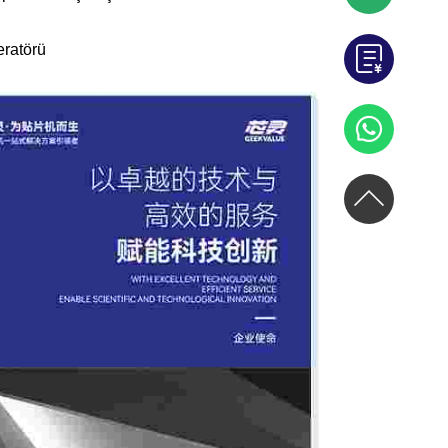
eratörü