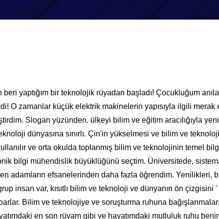
 beri yaptığım bir teknolojik rüyadan başladı! Çocukluğum anı
rdi! O zamanlar küçük elektrik makinelerin yapısıyla ilgili mera
eştirdim. Slogan yüzünden. ülkeyi bilim ve eğitim aracılığıyla yen
eknoloji dünyasına sınırlı. Çin'in yükselmesi ve bilim ve teknolojin
lanılır ve orta okulda toplanmış bilim ve teknolojinin temel bilg
onik bilgi mühendislik büyüklüğünü seçtim. Üniversitede, sistema
n adamların efsanelerinden daha fazla öğrendim. Yenilikleri, bi
p insan var, kısıtlı bilim ve teknoloji ve dünyanın ön çizgisini 
 yaparlar. Bilim ve teknolojiye ve soruşturma ruhuna bağışlanmal
yatımdaki en son rüyam gibi ve hayatımdaki mutluluk ruhu beni