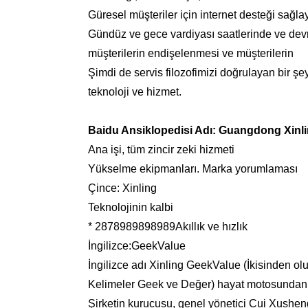
Güresel müşteriler için internet desteği sağla
Gündüz ve gece vardiyası saatlerinde ve dev
müşterilerin endişelenmesi ve müşterilerin
Şimdi de servis filozofimizi doğrulayan bir şe
teknoloji ve hizmet.
Baidu Ansiklopedisi Adı: Guangdong Xinling 
Ana işi, tüm zincir zeki hizmeti
Yükselme ekipmanları. Marka yorumlaması
Çince: Xinling
Teknolojinin kalbi
* 2878989898989Akıllık ve hızlık
İngilizce:GeekValue
İngilizce adı Xinling GeekValue (İkisinden ol
Kelimeler Geek ve Değer) hayat motosundan g
Şirketin kurucusu, genel yönetici Cui Xusheng