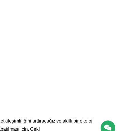
ileşimliliğini arttıracağız ve akıllı bir ekoloji
patılması için. Çek!