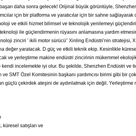
, başarı daha sonra gelecek! Orijinal büyük görüntüyle, Shen
lar için bir platforma ve yaratıcılar için bir sahne sağlayarak 
ji ve etkili hizmet bilimsel ve teknolojik yenilemeyi güçlendirir
 ve teknoloji ile güçlendirmenin rüyasını anlamasına yardım etme
noloji zinciri ' ikili motor sürücü" Xinling Endüstri'nin stratejisi,
a değer yaratacak. D güç ve etkili teknik ekip. Kesinlikle küres
çacak ve yerleştirme makine endüstri zincirinin mükemmel ekoloji
 kendi incelemekte iyi olur. Bu şekilde, Shenzhen Endüstri ve 
ve SMT Özel Komitesinin başkanı yardımcısı birimi gibi bir ço
 güçlü çekirdek ateşini de aydınlatmak için değil. Yerleştirme 
e
, küresel satışları ve