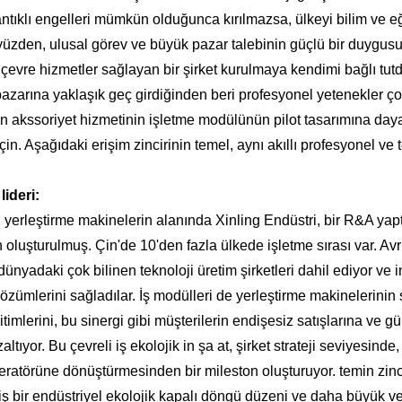
ntıklı engelleri mümkün olduğunca kırılmazsa, ülkeyi bilim ve e
yüzden, ulusal görev ve büyük pazar talebinin güçlü bir duygusu 
 çevre hizmetler sağlayan bir şirket kurulmaya kendimi bağlı tu
zarına yaklaşık geç girdiğinden beri profesyonel yetenekler çok 
in akssoriyet hizmetinin işletme modülünün pilot tasarımına day
n. Aşağıdaki erişim zincirinin temel, aynı akıllı profesyonel ve 
ideri:
 yerleştirme makinelerin alanında Xinling Endüstri, bir R&A yaptı.
uşturulmuş. Çin'de 10'den fazla ülkede işletme sırası var. Avr
dünyadaki çok bilinen teknoloji üretim şirketleri dahil ediyor ve 
özümlerini sağladılar. İş modülleri de yerleştirme makinelerinin s
itimlerini, bu sinergi gibi müşterilerin endişesiz satışlarına ve 
ıyor. Bu çevreli iş ekolojik in şa at, şirket strateji seviyesinde,
ratörüne dönüştürmesinden bir mileston oluşturuyor. temin zinciri
 bir endüstriyel ekolojik kapalı döngü düzeni ve daha büyük ve e