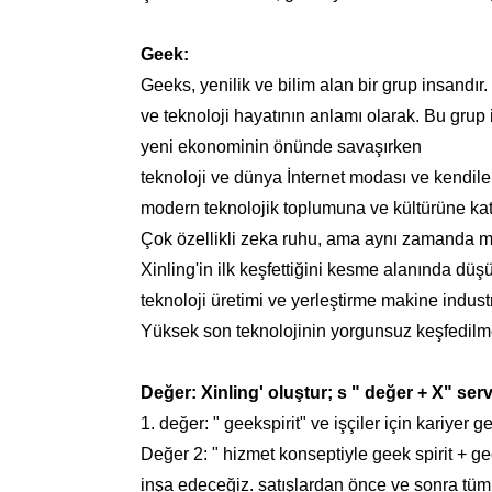
Geek:
Geeks, yenilik ve bilim alan bir grup insandır.
ve teknoloji hayatının anlamı olarak. Bu grup 
yeni ekonominin önünde savaşırken
teknoloji ve dünya İnternet modası ve kendiler
modern teknolojik toplumuna ve kültürüne ka
Çok özellikli zeka ruhu, ama aynı zamanda 
Xinling'in ilk keşfettiğini kesme alanında d
teknoloji üretimi ve yerleştirme makine industr
Yüksek son teknolojinin yorgunsuz keşfedilm
Değer: Xinling' oluştur; s " değer + X" ser
1. değer: " geekspirit" ve işçiler için kariyer g
Değer 2: " hizmet konseptiyle geek spirit + geek
inşa edeceğiz. satışlardan önce ve sonra tüm 