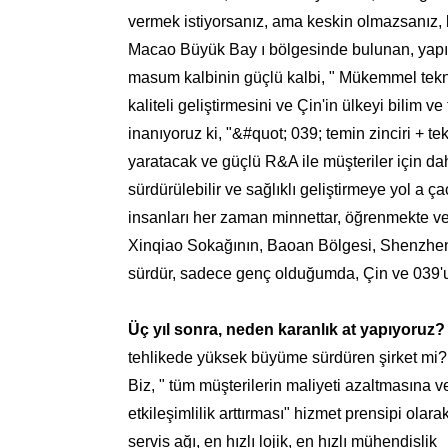
vermek istiyorsanız, ama keskin olmazsanız
Macao Büyük Bay ı bölgesinde bulunan, yapımcı
masum kalbinin güçlü kalbi, " Mükemmel teknolo
kaliteli geliştirmesini ve Çin'in ülkeyi bilim
inanıyoruz ki, "&#quot; 039; temin zinciri + tek
yaratacak ve güçlü R&A ile müşteriler için dah
sürdürülebilir ve sağlıklı geliştirmeye yol a 
insanları her zaman minnettar, öğrenmekte ve
Xinqiao Sokağının, Baoan Bölgesi, Shenzhen 
sürdür, sadece genç olduğumda, Çin ve 039'un
Üç yıl sonra, neden karanlık at yapıyoruz?
tehlikede yüksek büyüme sürdüren şirket mi?
Biz, " tüm müşterilerin maliyeti azaltmasına v
etkileşimlilik arttırması" hizmet prensipi olarak
servis ağı, en hızlı lojik, en hızlı mühendislik