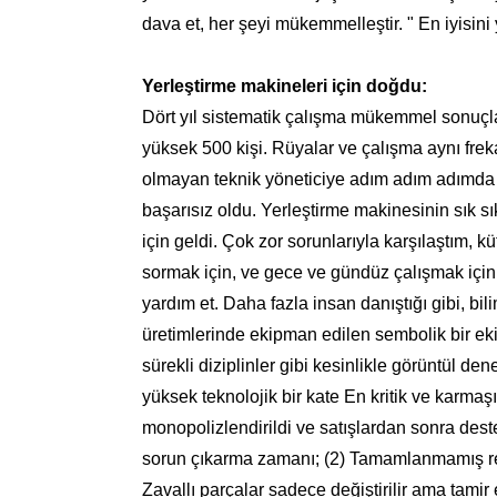
dava et, her şeyi mükemmelleştir. " En iyisini
Yerleştirme makineleri için doğdu:
Dört yıl sistematik çalışma mükemmel sonuçla
yüksek 500 kişi. Rüyalar ve çalışma aynı fre
olmayan teknik yöneticiye adım adım adımda t
başarısız oldu. Yerleştirme makinesinin sık sı
için geldi. Çok zor sorunlarıyla karşılaştım, 
sormak için, ve gece ve gündüz çalışmak için
yardım et. Daha fazla insan danıştığı gibi, bi
üretimlerinde ekipman edilen sembolik bir ekip
sürekli diziplinler gibi kesinlikle görüntül dene
yüksek teknolojik bir kate En kritik ve karmaş
monopolizlendirildi ve satışlardan sonra destekl
sorun çıkarma zamanı; (2) Tamamlanmamış rezerv
Zavallı parçalar sadece değiştirilir ama tamir 