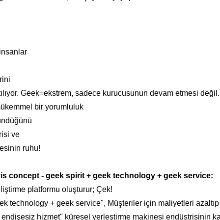
insanlar
ini
tılıyor. Geek=ekstrem, sadece kurucusunun devam etmesi değil.
mükemmel bir yorumluluk
üşündüğünü
isi ve
esinin ruhu!
vis concept - geek spirit + geek technology + geek service:
eliştirme platformu oluşturur; Çek!
 technology + geek service", Müşteriler için maliyetleri azaltıp etk
endişesiz hizmet" küresel yerleştirme makinesi endüstrisinin ka