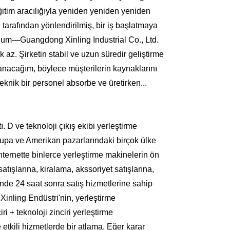
ğitim aracılığıyla yeniden yeniden yeniden
tarafından yönlendirilmiş, bir iş başlatmaya
tdum—Guangdong Xinling Industrial Co., Ltd.
az. Şirketin stabil ve uzun süredir geliştirme
anacağım, böylece müşterilerin kaynaklarını
teknik bir personel absorbe ve üretirken...
 D ve teknoloji çıkış ekibi yerleştirme
upa ve Amerikan pazarlarındaki birçok ülke
internette binlerce yerleştirme makinelerin ön
atışlarına, kiralama, akssoriyet satışlarına,
günde 24 saat sonra satış hizmetlerine sahip
 Xinling Endüstri'nin, yerleştirme
 + teknoloji zinciri yerleştirme
tkili hizmetlerde bir atlama. Eğer karar