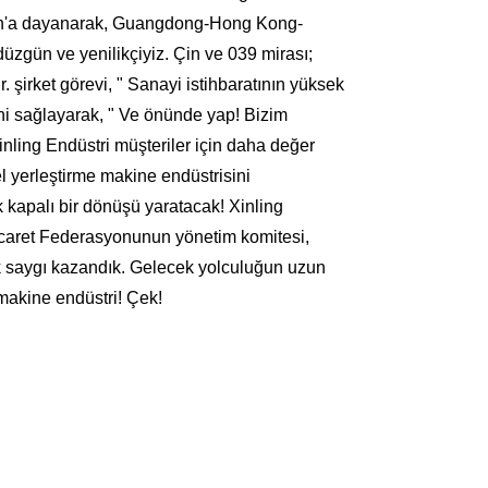
zhen'a dayanarak, Guangdong-Hong Kong-
düzgün ve yenilikçiyiz. Çin ve 039 mirası;
. şirket görevi, " Sanayi istihbaratının yüksek
sini sağlayarak, " Ve önünde yap! Bizim
 Xinling Endüstri müşteriler için daha değer
el yerleştirme makine endüstrisini
k kapalı bir dönüşü yaratacak! Xinling
ticaret Federasyonunun yönetim komitesi,
k saygı kazandık. Gelecek yolculuğun uzun
makine endüstri! Çek!