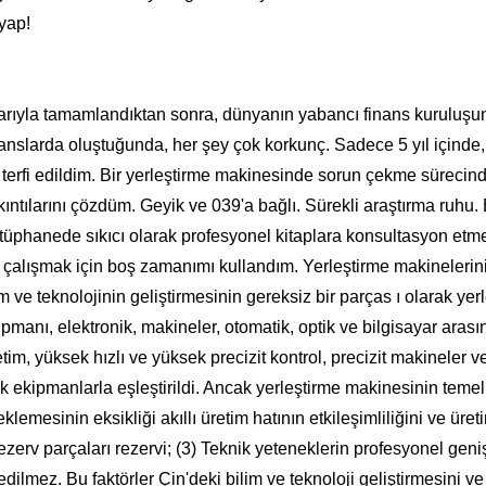
 yap!
rıyla tamamlandıktan sonra, dünyanın yabancı finans kuruluşuna 
kanslarda oluştuğunda, her şey çok korkunç. Sadece 5 yıl içinde
erfi edildim. Bir yerleştirme makinesinde sorun çekme sürecind
kıntılarını çözdüm. Geyik ve 039'a bağlı. Sürekli araştırma ruhu.
kütüphanede sıkıcı olarak profesyonel kitaplara konsultasyon etme
 çalışmak için boş zamanımı kullandım. Yerleştirme makinelerin
lim ve teknolojinin geliştirmesinin gereksiz bir parças ı olarak y
manı, elektronik, makineler, otomatik, optik ve bilgisayar arasın
tim, yüksek hızlı ve yüksek precizit kontrol, precizit makineler ve 
ık ekipmanlarla eşleştirildi. Ancak yerleştirme makinesinin temel
emesinin eksikliği akıllı üretim hatının etkileşimliliğini ve üreti
 parçaları rezervi; (3) Teknik yeteneklerin profesyonel genişliğ
edilmez. Bu faktörler Çin'deki bilim ve teknoloji geliştirmesini ve