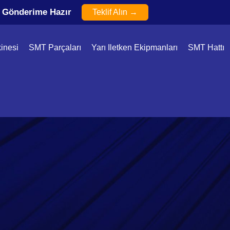
e Gönderime Hazır
Teklif Alın →
inesi
SMT Parçaları
Yarı Iletken Ekipmanları
SMT Hattı