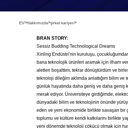
>
>
>
EV
Hakkımızda
şirket kariyeri
BRAN STORY:
Sessiz Budding Technological Dreams
Xinling Endüstri'nin kuruluşu, çocukluğumdan
bana teknolojik ürünleri aramak için ilham ve
aletleri boşalttım, tekrar dönüştürdüm ve birl
teknoloji dileğim aklımda anlattığım bilim ve t
günlük hayatında daha geniş ve daha geniş kul
merak ediyor. Üniversiteye girdiğimde, elektr
dünyadaki bilim ve teknolojinin önünde yürüye
eden ve yeni ekonomide birlikte savaşan bir gru
toplumu ve kültüre kendi katkılarını birlikte
yeni dönemde teknoloji çökücü olmak için ha