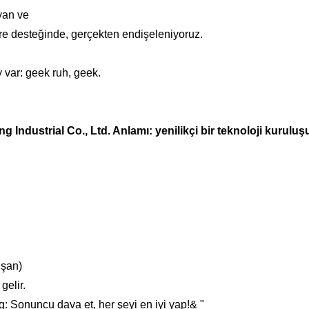
yan ve
re desteğinde, gerçekten endişeleniyoruz.
y var: geek ruh, geek.
Industrial Co., Ltd. Anlamı: yenilikçi bir teknoloji kuruluş
uşan)
elir.
: Sonuncu dava et, her şeyi en iyi yap!& "