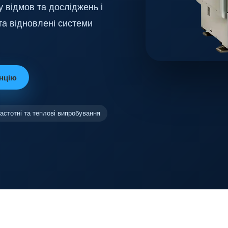
у відмов та досліджень і
 та відновлені системи
анцію
астотні та теплові випробування