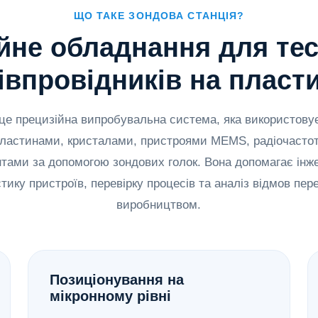
ЩО ТАКЕ ЗОНДОВА СТАНЦІЯ?
йне обладнання для те
івпровідників на пласт
це прецизійна випробувальна система, яка використовує
пластинами, кристалами, пристроями MEMS, радіочасто
тами за допомогою зондових голок. Вона допомагає інж
тику пристроїв, перевірку процесів та аналіз відмов пе
виробництвом.
Позиціонування на
мікронному рівні