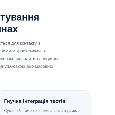
стування
инах
ться для контакту з
тними мікросхемами та
енерам проводити електричні
ред упаковкою або масовим
Гнучка інтеграція тестів
Сумісний з мікроскопами, аналізаторами,