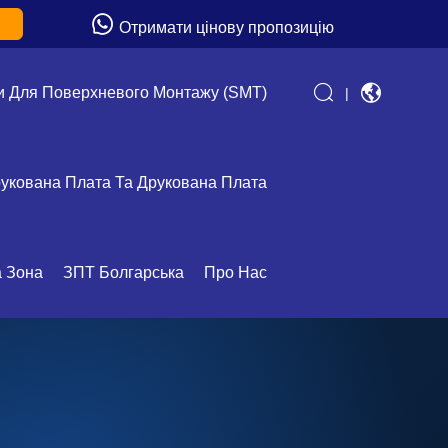
→
Отримати цінову пропозицію
и Для Поверхневого Монтажу (SMT)
|
укована Плата Та Друкована Плата
а Зона
ЗПТ Болгарська
Про Нас