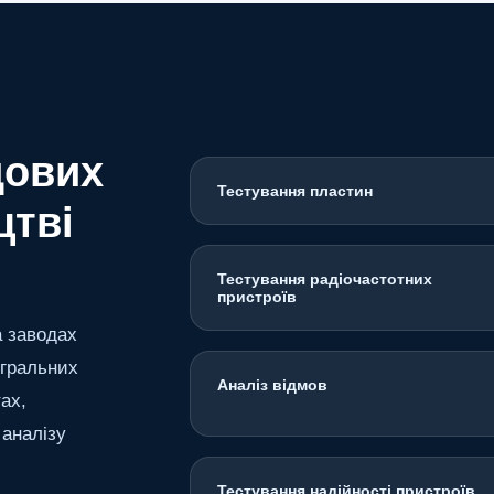
дових
Тестування пластин
цтві
Тестування радіочастотних
пристроїв
а заводах
егральних
Аналіз відмов
ах,
 аналізу
Тестування надійності пристроїв