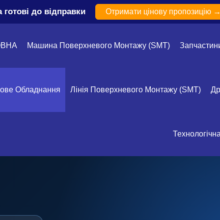
а готові до відправки
Отримати цінову пропозицію 
ОВНА
Машина Поверхневого Монтажу (SMT)
Запчастин
кове Обладнання
Лінія Поверхневого Монтажу (SMT)
Др
Технологічн