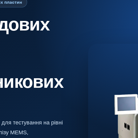
их пластин
дових
никових
 для тестування на рівні
алізу MEMS,