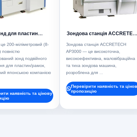
нд для пластин
Зондова станція ACCRETE
CRETECH FP2000
AP3000
це 200-міліметровий (8-
Зондова станція ACCRETECH
 повністю
AP3000 — це високоточна,
ований зонд подвійного
високоефективна, маловібраційна
ня для пластин/рамок,
та тиха зондова машина,
ний японською компанією
розроблена для ...
Перевірити наявність та ціно
пропозицію
ити наявність та цінову
ицію