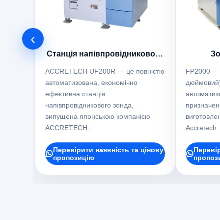
‹
Станція напівпровідникового
Зо
зонду CCRETECH UF200R
AC
ACCRETECH UF200R — це повністю
FP2000 — 
автоматизована, економічно
дюймовий)
ефективна станція
автоматиз
напівпровідникового зонда,
призначен
випущена японською компанією
виготовле
ACCRETECH...
Accretech.
Перевірити наявність та цінову
Перевір
пропозицію
пропоз