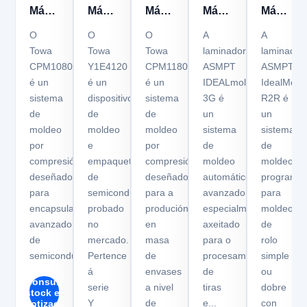
Máquina
Máquina
Máquina
Máquina
Máquina
de
de
de
de
de
O
O
O
A
A
moldeo
moldeo
moldeo
sellado
sellado
Towa
Towa
Towa
laminadora
laminador
CPM1080
Y1E4120
CPM1180
ASMPT
ASMPT
Towa
Towa
Towa
de
de
é un
é un
é un
IDEALmold™
IdealMol
CPM1080
Y1E4120
CPM1180
plástico
plástico
sistema
dispositivo
sistema
3G é
R2R é
ASMPT
ASMPT
de
de
de
un
un
IDEALmold
IdealMol
moldeo
moldeo
moldeo
sistema
sistema
3G
R2R
por
e
por
de
de
compresión
empaquetado
compresión
moldeo
moldeo
deseñado
de
deseñado
automático
programab
para
semicondutores
para a
avanzado,
para
encapsulado
probado
produción
especialmente
moldeo
avanzado
no
en
axeitado
de
de
mercado.
masa
para o
rolo
semicondutores.
Pertence
de
procesamento
simple
á
envases
de
ou
Consultar
serie
a nivel
tiras
dobre
stock e
Y
de
e...
con
cotización