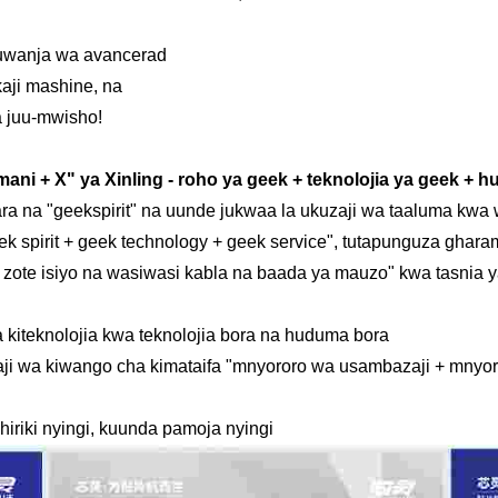
ka uwanja wa avancerad
kaji mashine, na
ya juu-mwisho!
i + X" ya Xinling - roho ya geek + teknolojia ya geek + 
a na "geekspirit" na uunde jukwaa la ukuzaji wa taaluma kwa 
 spirit + geek technology + geek service", tutapunguza ghara
e zote isiyo na wasiwasi kabla na baada ya mauzo" kwa tasnia
iteknolojia kwa teknolojia bora na huduma bora
i wa kiwango cha kimataifa "mnyororo wa usambazaji + mnyo
iriki nyingi, kuunda pamoja nyingi