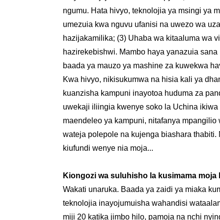
ngumu. Hata hivyo, teknolojia ya msingi y
umezuia kwa nguvu ufanisi na uwezo wa uzalis
hazijakamilika; (3) Uhaba wa kitaaluma wa vipa
hazirekebishwi. Mambo haya yanazuia sana m
baada ya mauzo ya mashine za kuwekwa havi
Kwa hivyo, nikisukumwa na hisia kali ya dhami
kuanzisha kampuni inayotoa huduma za pand
uwekaji iliingia kwenye soko la Uchina ikiw
maendeleo ya kampuni, nitafanya mpangilio w
wateja polepole na kujenga biashara thabiti
kiufundi wenye nia moja...
Kiongozi wa suluhisho la kusimama moja 
Wakati unaruka. Baada ya zaidi ya miaka ku
teknolojia inayojumuisha wahandisi wataalam 
miji 20 katika jimbo hilo, pamoja na nchi ny