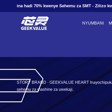
ina hadi 70% kwenye Sehemu za SMT - Zilizo kw
NYUMBANI
M
STORY BRAND · GEEKVALUE HEART Inayochipuka Kimy
sehemu za mashine za uwekaji.