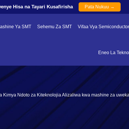
enye Hisa na Tayari Kusafirisha
Pata Nukuu →
ashine Ya SMT
Sehemu Za SMT
Vifaa Vya Semiconducto
Eneo La Teknol
a Ndoto za Kiteknolojia Alizaliwa kwa mashine za uwekaji