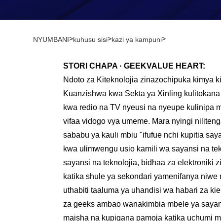
>
>
>
NYUMBANI
kuhusu sisi
kazi ya kampuni
STORI CHAPA · GEEKVALUE HEART:
Ndoto za Kiteknolojia zinazochipuka kimya 
Kuanzishwa kwa Sekta ya Xinling kulitokana 
kwa redio na TV nyeusi na nyeupe kulinipa 
vifaa vidogo vya umeme. Mara nyingi nilite
sababu ya kauli mbiu "ifufue nchi kupitia sa
kwa ulimwengu usio kamili wa sayansi na t
sayansi na teknolojia, bidhaa za elektroniki 
katika shule ya sekondari yamenifanya niwe n
uthabiti taaluma ya uhandisi wa habari za kiel
za geeks ambao wanakimbia mbele ya sayansi
maisha na kupigana pamoja katika uchumi mp