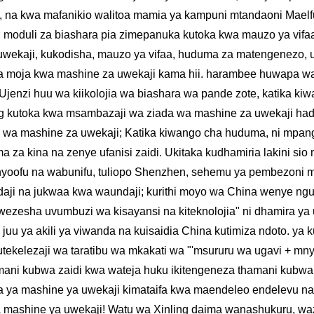
te, na kwa mafanikio walitoa mamia ya kampuni mtandaoni Mae
 moduli za biashara pia zimepanuka kutoka kwa mauzo ya vif
ekaji, kukodisha, mauzo ya vifaa, huduma za matengenezo, utaf
cha moja kwa mashine za uwekaji kama hii. harambee huwapa wa
enzi huu wa kiikolojia wa biashara wa pande zote, katika kiwa
ing kutoka kwa msambazaji wa ziada wa mashine za uwekaji h
 wa mashine za uwekaji; Katika kiwango cha huduma, ni mpangi
za kina na zenye ufanisi zaidi. Ukitaka kudhamiria lakini sio
wanyoofu na wabunifu, tuliopo Shenzhen, sehemu ya pembezon
ji na jukwaa kwa waundaji; kurithi moyo wa China wenye nguv
wezesha uvumbuzi wa kisayansi na kiteknolojia" ni dhamira ya 
juu ya akili ya viwanda na kuisaidia China kutimiza ndoto. ya ku
elezaji wa taratibu wa mkakati wa "'msururu wa ugavi + mnyor
thamani kubwa zaidi kwa wateja huku ikitengeneza thamani kub
ia ya mashine ya uwekaji kimataifa kwa maendeleo endelevu na 
ya mashine ya uwekaji! Watu wa Xinling daima wanashukuru, wazu