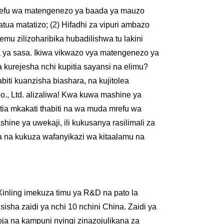
osefu wa matengenezo ya baada ya mauzo
tua matatizo; (2) Hifadhi za vipuri ambazo
hemu zilizoharibika hubadilishwa tu lakini
a ya sasa. Ikiwa vikwazo vya matengenezo ya
urejesha nchi kupitia sayansi na elimu?
biti kuanzisha biashara, na kujitolea
, Ltd. alizaliwa! Kwa kuwa mashine ya
tia mkakati thabiti na wa muda mrefu wa
ine ya uwekaji, ili kukusanya rasilimali za
ua na kukuza wafanyikazi wa kitaalamu na
inling imekuza timu ya R&D na pato la
isha zaidi ya nchi 10 nchini China. Zaidi ya
oja na kampuni nyingi zinazojulikana za