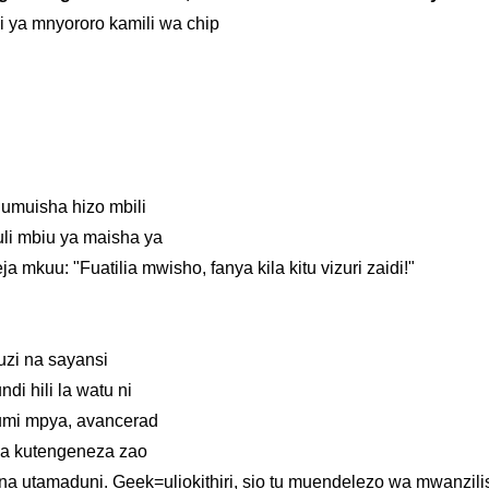
 ya mnyororo kamili wa chip
jumuisha hizo mbili
li mbiu ya maisha ya
mkuu: "Fuatilia mwisho, fanya kila kitu vizuri zaidi!"
zi na sayansi
i hili la watu ni
umi mpya, avancerad
na kutengeneza zao
na utamaduni. Geek=uliokithiri, sio tu muendelezo wa mwanzili