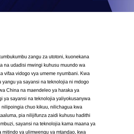
ka kumbukumbu zangu za utotoni, kuonekana
kuwa na udadisi mwingi kuhusu muundo wa
 za vifaa vidogo vya umeme nyumbani. Kwa
mu yangu ya sayansi na teknolojia ni mdogo
kwa China na maendeleo ya haraka ya
ngi ya sayansi na teknolojia yaliyokusanywa
 nilipoingia chuo kikuu, nilichagua kwa
aaluma, pia nilijifunza zaidi kuhusu hadithi
umbuzi, sayansi na teknolojia kama maana ya
wa mitindo ya ulimwengu ya mtandao, kwa