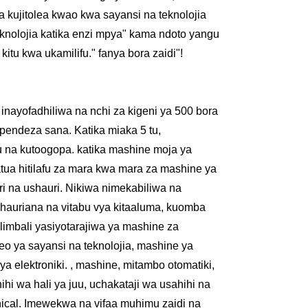
 kujitolea kwao kwa sayansi na teknolojia
eknolojia katika enzi mpya" kama ndoto yangu
itu kwa ukamilifu." fanya bora zaidi"!
nayofadhiliwa na nchi za kigeni ya 500 bora
napendeza sana. Katika miaka 5 tu,
 na kutoogopa. katika mashine moja ya
tua hitilafu za mara kwa mara za mashine ya
 na ushauri. Nikiwa nimekabiliwa na
shauriana na vitabu vya kitaaluma, kuomba
imbali yasiyotarajiwa ya mashine za
eo ya sayansi na teknolojia, mashine ya
ya elektroniki. , mashine, mitambo otomatiki,
hi wa hali ya juu, uchakataji wa usahihi na
anical. Imewekwa na vifaa muhimu zaidi na