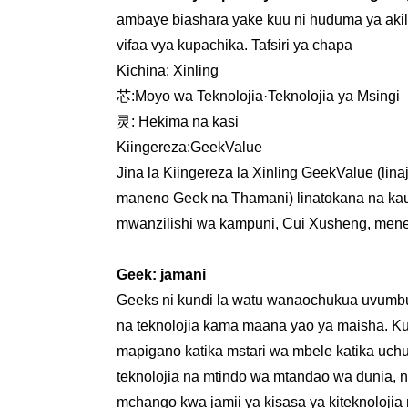
ambaye biashara yake kuu ni huduma ya akili
vifaa vya kupachika. Tafsiri ya chapa
Kichina: Xinling
芯:Moyo wa Teknolojia·Teknolojia ya Msingi
灵: Hekima na kasi
Kiingereza:GeekValue
Jina la Kiingereza la Xinling GeekValue (lina
maneno Geek na Thamani) linatokana na kau
mwanzilishi wa kampuni, Cui Xusheng, meneja 
Geek: jamani
Geeks ni kundi la watu wanaochukua uvumbu
na teknolojia kama maana yao ya maisha. Kund
mapigano katika mstari wa mbele katika uch
teknolojia na mtindo wa mtandao wa dunia, 
mchango kwa jamii ya kisasa ya kiteknolojia 