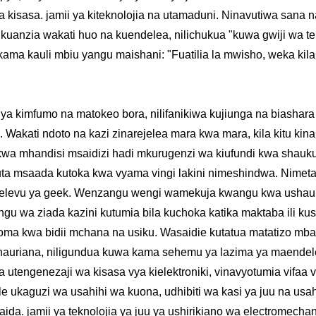
sasa. jamii ya kiteknolojia na utamaduni. Ninavutiwa sana na
, kuanzia wakati huo na kuendelea, nilichukua "kuwa gwiji wa t
ama kauli mbiu yangu maishani: "Fuatilia la mwisho, weka kila k
kimfumo na matokeo bora, nilifanikiwa kujiunga na biashara i
ki. Wakati ndoto na kazi zinarejelea mara kwa mara, kila kitu ki
kwa mhandisi msaidizi hadi mkurugenzi wa kiufundi kwa shauku
uta msaada kutoka kwa vyama vingi lakini nimeshindwa. Nimeta
ndelevu ya geek. Wenzangu wengi wamekuja kwangu kwa ushauri
gu wa ziada kazini kutumia bila kuchoka katika maktaba ili ku
oma kwa bidii mchana na usiku. Wasaidie kutatua matatizo mbal
yoshauriana, niligundua kuwa kama sehemu ya lazima ya maendel
ya utengenezaji wa kisasa vya kielektroniki, vinavyotumia vifaa v
ukaguzi wa usahihi wa kuona, udhibiti wa kasi ya juu na usahi
aida. jamii ya teknolojia ya juu ya ushirikiano wa electromech