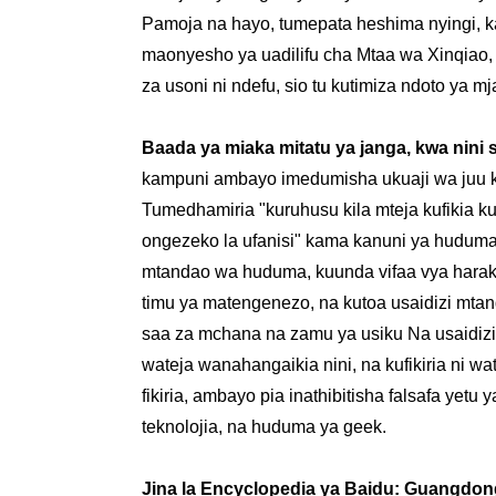
Pamoja na hayo, tumepata heshima nyingi, ka
maonyesho ya uadilifu cha Mtaa wa Xinqiao
za usoni ni ndefu, sio tu kutimiza ndoto ya 
Baada ya miaka mitatu ya janga, kwa nini si
kampuni ambayo imedumisha ukuaji wa juu k
Tumedhamiria "kuruhusu kila mteja kufikia 
ongezeko la ufanisi" kama kanuni ya huduma
mtandao wa huduma, kuunda vifaa vya haraka
timu ya matengenezo, na kutoa usaidizi mtan
saa za mchana na zamu ya usiku Na usaidizi
wateja wanahangaikia nini, na kufikiria ni wa
fikiria, ambayo pia inathibitisha falsafa yet
teknolojia, na huduma ya geek.
Jina la Encyclopedia ya Baidu: Guangdong X