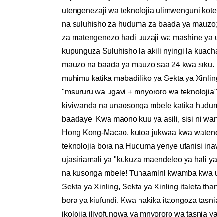
utengenezaji wa teknolojia ulimwenguni ko
na suluhisho za huduma za baada ya mauzo;
za matengenezo hadi uuzaji wa mashine ya uw
kupunguza Suluhisho la akili nyingi la kua
mauzo na baada ya mauzo saa 24 kwa siku. Uj
muhimu katika mabadiliko ya Sekta ya Xinl
"msururu wa ugavi + mnyororo wa teknolojia"
kiviwanda na unaosonga mbele katika huduma 
baadaye! Kwa maono kuu ya asili, sisi ni 
Hong Kong-Macao, kutoa jukwaa kwa watenda
teknolojia bora na Huduma yenye ufanisi ina
ujasiriamali ya "kukuza maendeleo ya hali ya 
na kusonga mbele! Tunaamini kwamba kwa utek
Sekta ya Xinling, Sekta ya Xinling italeta 
bora ya kiufundi. Kwa hakika itaongoza tasn
ikolojia iliyofungwa ya mnyororo wa tasnia 