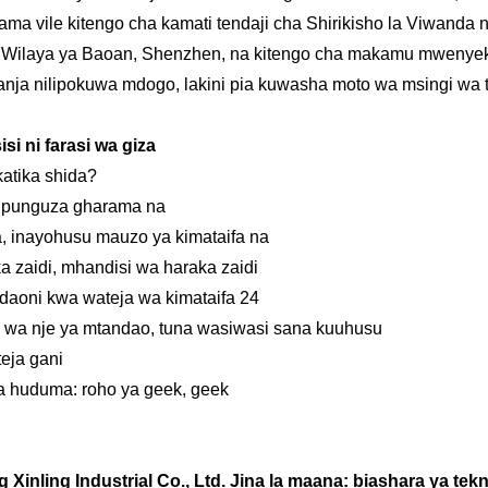
ma vile kitengo cha kamati tendaji cha Shirikisho la Viwanda 
, Wilaya ya Baoan, Shenzhen, na kitengo cha makamu mwenyeki
mjanja nilipokuwa mdogo, lakini pia kuwasha moto wa msingi wa
si ni farasi wa giza
atika shida?
kupunguza gharama na
, inayohusu mauzo ya kimataifa na
 zaidi, mhandisi wa haraka zaidi
daoni kwa wateja wa kimataifa 24
 wa nje ya mtandao, tuna wasiwasi sana kuuhusu
teja gani
u ya huduma: roho ya geek, geek
inling Industrial Co., Ltd. Jina la maana: biashara ya tekn