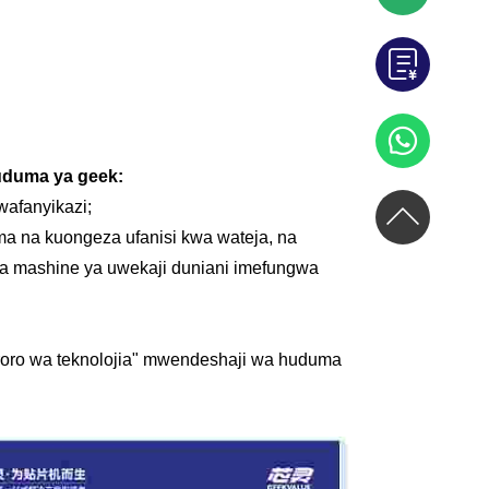
huduma ya geek:
wafanyikazi;
ma na kuongeza ufanisi kwa wateja, na
 ya mashine ya uwekaji duniani imefungwa
roro wa teknolojia" mwendeshaji wa huduma