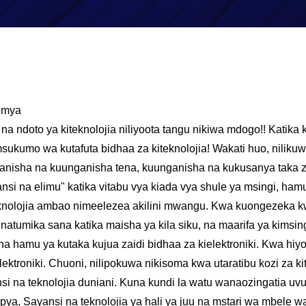
kimya
na ndoto ya kiteknolojia niliyoota tangu nikiwa mdogo!! Kati
msukumo wa kutafuta bidhaa za kiteknolojia! Wakati huo, nili
nganisha na kuunganisha tena, kuunganisha na kukusanya taka
yansi na elimu" katika vitabu vya kiada vya shule ya msingi, ha
eknolojia ambao nimeelezea akilini mwangu. Kwa kuongezeka 
zinatumika sana katika maisha ya kila siku, na maarifa ya kimsi
a hamu ya kutaka kujua zaidi bidhaa za kielektroniki. Kwa hiyo
ektroniki. Chuoni, nilipokuwa nikisoma kwa utaratibu kozi za kit
 na teknolojia duniani. Kuna kundi la watu wanaozingatia uv
ya, Sayansi na teknolojia ya hali ya juu na mstari wa mbele 