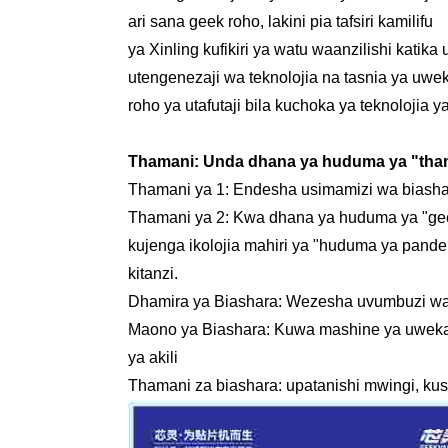
ari sana geek roho, lakini pia tafsiri kamilifu
ya Xinling kufikiri ya watu waanzilishi kati
utengenezaji wa teknolojia na tasnia ya uwe
roho ya utafutaji bila kuchoka ya teknolojia 
Thamani: Unda dhana ya huduma ya "thaman
Thamani ya 1: Endesha usimamizi wa biashar
Thamani ya 2: Kwa dhana ya huduma ya "geek
kujenga ikolojia mahiri ya "huduma ya pand
kitanzi.
Dhamira ya Biashara: Wezesha uvumbuzi wa k
Maono ya Biashara: Kuwa mashine ya uwekaj
ya akili
Thamani za biashara: upatanishi mwingi, kush