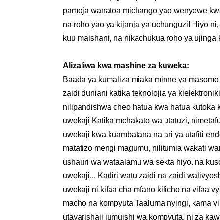
pamoja wanatoa michango yao wenyewe kwa ki
na roho yao ya kijanja ya uchunguzi! Hiyo ni
kuu maishani, na nikachukua roho ya ujinga k
Alizaliwa kwa mashine za kuweka:
Baada ya kumaliza miaka minne ya masomo ya 
zaidi duniani katika teknolojia ya kielektroni
nilipandishwa cheo hatua kwa hatua kutoka 
uwekaji Katika mchakato wa utatuzi, nimetaf
uwekaji kwa kuambatana na ari ya utafiti e
matatizo mengi magumu, nilitumia wakati wan
ushauri wa wataalamu wa sekta hiyo, na kus
uwekaji... Kadiri watu zaidi na zaidi waliv
uwekaji ni kifaa cha mfano kilicho na vifaa v
macho na kompyuta Taaluma nyingi, kama vile 
utayarishaji jumuishi wa kompyuta, ni za kaw