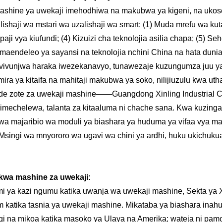
a mashine ya uwekaji imehodhiwa na makubwa ya kigeni, na uk
haji wa mstari wa uzalishaji wa smart: (1) Muda mrefu wa kuta
ji vya kiufundi; (4) Kizuizi cha teknolojia asilia chapa; (5) Se
aendeleo ya sayansi na teknolojia nchini China na hata duni
vunjwa haraka iwezekanavyo, tunawezaje kuzungumza juu ya k
ra ya kitaifa na mahitaji makubwa ya soko, nilijiuzulu kwa utha
e zote za uwekaji mashine——Guangdong Xinling Industrial Co.
a imechelewa, talanta za kitaaluma ni chache sana. Kwa kuzinga
a majaribio wa moduli ya biashara ya huduma ya vifaa vya mash
. Msingi wa mnyororo wa ugavi wa chini ya ardhi, huku ukichuk
kwa mashine za uwekaji:
mi ya kazi ngumu katika uwanja wa uwekaji mashine, Sekta ya X
katika tasnia ya uwekaji mashine. Mikataba ya biashara inahus
ingi na mikoa katika masoko ya Ulaya na Amerika; wateja ni pam