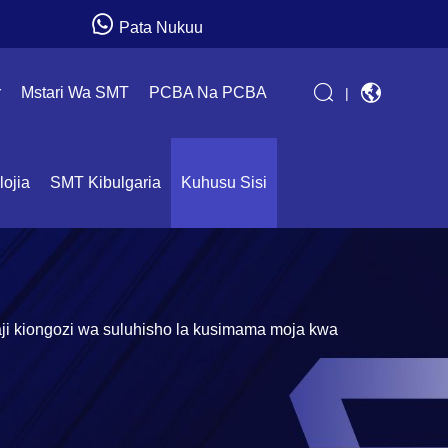
Pata Nukuu
r
Mstari Wa SMT
PCBA Na PCBA
|
ojia
SMT Kibulgaria
Kuhusu Sisi
 kiongozi wa suluhisho la kusimama moja kwa