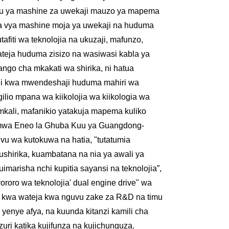
lfu ya mashine za uwekaji mauzo ya mapema
aa vya mashine moja ya uwekaji na huduma
iti wa teknolojia na ukuzaji, mafunzo,
teja huduma zisizo na wasiwasi kabla ya
ngo cha mkakati wa shirika, ni hatua
adi kwa mwendeshaji huduma mahiri wa
lio mpana wa kiikolojia wa kiikologia wa
 mkali, mafanikio yatakuja mapema kuliko
i mwa Eneo la Ghuba Kuu ya Guangdong-
u wa kutokuwa na hatia, "tutatumia
ushirika, kuambatana na nia ya awali ya
imarisha nchi kupitia sayansi na teknolojia”,
oro wa teknolojia' dual engine drive" wa
wa kwa wateja kwa nguvu zake za R&D na timu
yenye afya, na kuunda kitanzi kamili cha
ri katika kujifunza na kujichunguza.