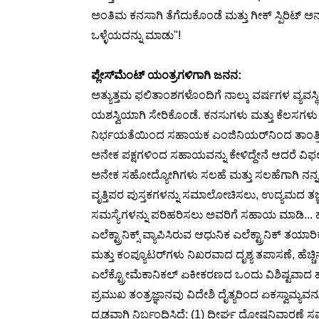
ಅಂತಿಮ ಕನಸಾಗಿ ತೆಗೆದುಕೊಂಡೆ ಮತ್ತು ಗೀಕ್ ಸ್ಪಿರಿಟ್ ಅನ್ನ
ಒಳ್ಳೆಯದನ್ನು ಮಾಡು"!
ಪ್ಲೇಸ್‌ಮೆಂಟ್ ಯಂತ್ರಗಳಿಗಾಗಿ ಜನನ:
ಅತ್ಯುತ್ತಮ ಫಲಿತಾಂಶಗಳೊಂದಿಗೆ ನಾಲ್ಕು ವರ್ಷಗಳ ವ್ಯವಸ್ಥ
ಯಶಸ್ವಿಯಾಗಿ ಸೇರಿಕೊಂಡೆ. ಕನಸುಗಳು ಮತ್ತು ಕೆಲಸಗಳು ಒ
ನಿರ್ಭಯತೆಯಿಂದ ಸಹಾಯಕ ಎಂಜಿನಿಯರ್‌ನಿಂದ ತಾಂತ್ರಿಕ ನಿ
ಅನೇಕ ಪಕ್ಷಗಳಿಂದ ಸಹಾಯವನ್ನು ಕೇಳಿದ್ದೇನೆ ಆದರೆ ವಿಫಲ
ಅನೇಕ ಸಹೋದ್ಯೋಗಿಗಳು ಸಲಹೆ ಮತ್ತು ಸಲಹೆಗಾಗಿ ನನ್ನ ಬಳಿ
ವೃತ್ತಿಪರ ಪುಸ್ತಕಗಳನ್ನು ಸಮಾಲೋಚಿಸಲು, ಉದ್ಯಮದ ತಜ್ಞರ 
ಸಮಸ್ಯೆಗಳನ್ನು ಪರಿಹರಿಸಲು ಅವರಿಗೆ ಸಹಾಯ ಮಾಡಿ... ಹೆಚ
ಎಲೆಕ್ಟ್ರಾನಿಕ್ಸ್ ವ್ಯಾಪಿಸಿರುವ ಆಧುನಿಕ ಎಲೆಕ್ಟ್ರಾನಿ
ಮತ್ತು ಕಂಪ್ಯೂಟರ್‌ಗಳು ನಿಖರವಾದ ದೃಶ್ಯ ತಪಾಸಣೆ, ಹೆ
ಎಲೆಕ್ಟ್ರೋಮೆಕಾನಿಕಲ್ ಏಕೀಕರಣದ ಒಂದು ವಿಶಿಷ್ಟವಾದ ಹೈ
ಪ್ರಮುಖ ತಂತ್ರಜ್ಞಾನವು ವಿದೇಶಿ ದೈತ್ಯರಿಂದ ಏಕಸ್ವಾಮ್ಯ
ದೃಢವಾಗಿ ನಿರ್ಬಂಧಿಸಿದೆ: (1) ದೀರ್ಘ ದೋಷನಿವಾರಣೆ ಸಮಯ