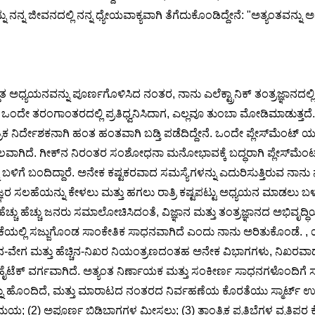
ು ನನ್ನ ಜೀವನದಲ್ಲಿ ನನ್ನ ಧ್ಯೇಯವಾಕ್ಯವಾಗಿ ತೆಗೆದುಕೊಂಡಿದ್ದೇನೆ: "ಅತ್ಯಂತವನ್ನು ಅ
ಿತ ಅಧ್ಯಯನವನ್ನು ಪೂರ್ಣಗೊಳಿಸಿದ ನಂತರ, ನಾನು ಎಲೆಕ್ಟ್ರಾನಿಕ್ ತಂತ್ರಜ್ಞಾನದಲ್ಲ
ಂದೇ ತರಂಗಾಂತರದಲ್ಲಿ ಪ್ರತಿಧ್ವನಿಸಿದಾಗ, ಎಲ್ಲವೂ ತುಂಬಾ ಮೋಡಿಮಾಡುತ್ತದೆ. 
ರ್ದೇಶಕನಾಗಿ ಹಂತ ಹಂತವಾಗಿ ಬಡ್ತಿ ಪಡೆದಿದ್ದೇನೆ. ಒಂದೇ ಪ್ಲೇಸ್‌ಮೆಂಟ್ ಯಂತ
ವಾಗಿದೆ. ಗೀಕ್‌ನ ನಿರಂತರ ಸಂಶೋಧನಾ ಮನೋಭಾವಕ್ಕೆ ಬದ್ಧರಾಗಿ ಪ್ಲೇಸ್‌ಮೆಂಟ್ 
ಗೆ ಬಂದಿದ್ದಾರೆ. ಅನೇಕ ಕಷ್ಟಕರವಾದ ಸಮಸ್ಯೆಗಳನ್ನು ಎದುರಿಸುತ್ತಿರುವ ನಾನು ನನ್
ಸಲಹೆಯನ್ನು ಕೇಳಲು ಮತ್ತು ಹಗಲು ರಾತ್ರಿ ಕಷ್ಟಪಟ್ಟು ಅಧ್ಯಯನ ಮಾಡಲು ಬಳಸುತ್ತಿದ
್ಚು ಹೆಚ್ಚು ಜನರು ಸಮಾಲೋಚಿಸಿದಂತೆ, ವಿಜ್ಞಾನ ಮತ್ತು ತಂತ್ರಜ್ಞಾನದ ಅಭಿವೃದ್
ಕ್ ತಯಾರಿಕೆಯಲ್ಲಿ ಸಜ್ಜುಗೊಂಡ ಸಾಂಕೇತಿಕ ಸಾಧನವಾಗಿದೆ ಎಂದು ನಾನು ಅರಿತುಕೊಂಡೆ
ಚ್ಚಿನ-ವೇಗ ಮತ್ತು ಹೆಚ್ಚಿನ-ನಿಖರ ನಿಯಂತ್ರಣದಂತಹ ಅನೇಕ ವಿಭಾಗಗಳು, ನಿಖರ
ಟೆಕ್ ವರ್ಗವಾಗಿದೆ. ಅತ್ಯಂತ ನಿರ್ಣಾಯಕ ಮತ್ತು ಸಂಕೀರ್ಣ ಸಾಧನಗಳೊಂದಿಗೆ ಸುಸ
ವನ್ನು ಹೊಂದಿದೆ, ಮತ್ತು ಮಾರಾಟದ ನಂತರದ ನಿರ್ವಹಣೆಯ ಕೊರತೆಯು ಸ್ಮಾರ್ಟ್ ಉತ್
; (2) ಅಪೂರ್ಣ ಬಿಡಿಭಾಗಗಳ ಮೀಸಲು; (3) ತಾಂತ್ರಿಕ ಪ್ರತಿಭೆಗಳ ವೃತ್ತಿಪರ ಕೊ