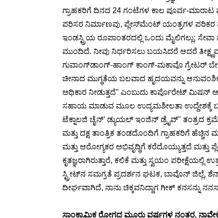
ಗ್ರಾಹಕರಿಗೆ ದಿನದ 24 ಗಂಟೆಗಳ ಕಾಲ ಪೂರ್ವ-ಮಾರಾಟ ಮತ್
ಪರಿಸರ ನಿರ್ಮಾಣವು, ಪ್ಲೇಸ್‌ಮೆಂಟ್ ಯಂತ್ರಗಳ ಪರಿಕರ ಪೂ
ಇಂಡಸ್ಟ್ರಿಯ ರೂಪಾಂತರದಲ್ಲಿ ಒಂದು ಮೈಲಿಗಲ್ಲು; ಸೇವಾ ಮಟ್
ಮುಂದಿದೆ. ನೀವು ನಿರ್ಧರಿಸಲು ಬಯಸಿದರೆ ಆದರೆ ತೀಕ್ಷ್ಣವಾ
ಗುವಾಂಗ್‌ಡಾಂಗ್-ಹಾಂಗ್ ಕಾಂಗ್-ಮಕಾವೊ ಗ್ರೇಟರ್ ಬೇ ಏರಿ
ಚೀನಾದ ಮುಗ್ಧತೆಯ ಬಲವಾದ ಹೃದಯವನ್ನು ಆನುವಂಶಿಕವಾಗಿ ಪಡ
ಅಧಿಕಾರ ನೀಡುತ್ತದೆ" ಎಂಬುದು ಕಾರ್ಪೊರೇಟ್ ಮಿಷನ್ ಆಗಿ
ಸಹಾಯ ಮಾಡುವ ಮೂಲ ಉದ್ಯಮಶೀಲತಾ ಉದ್ದೇಶಕ್ಕೆ ಬದ್ಧವಾಗಿದೆ
ಟೆಕ್ನಾಲಜಿ ಚೈನ್' ಡ್ಯುಯಲ್ ಇಂಜಿನ್ ಡ್ರೈವ್" ತಂತ್ರದ ಕ್ರಮ
ಮತ್ತು ದಕ್ಷ ತಾಂತ್ರಿಕ ತಂಡದೊಂದಿಗೆ ಗ್ರಾಹಕರಿಗೆ ಹೆಚ್
ಮತ್ತು ಆರೋಗ್ಯಕರ ಅಭಿವೃದ್ಧಿಗೆ ಕರೆದೊಯ್ಯುತ್ತದೆ ಮತ್ತ
ಕೃತಜ್ಞರಾಗಿರುತ್ತಾರೆ, ಕಲಿಕೆ ಮತ್ತು ಸ್ವಯಂ ಪರೀಕ್ಷೆಯಲ್
ಸ್ಟ್ರೀಟ್‌ನ ಸಮಗ್ರತೆ ಪ್ರದರ್ಶನ ಘಟಕ, ಬಾವೊನ್ ಜಿಲ್ಲೆ
ದೀರ್ಘವಾಗಿದೆ, ನಾನು ಚಿಕ್ಕವನಿದ್ದಾಗ ಗೀಕ್ ಕನಸನ್ನು ನ
ಸಾಂಕ್ರಾಮಿಕ ರೋಗದ ಮೂರು ವರ್ಷಗಳ ನಂತರ, ನಾವೇಕೆ 