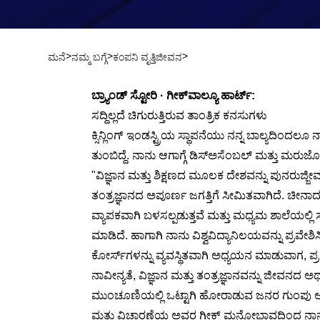
>
>
>
ಮನೆ
ನಮ್ಮ ಬಗ್ಗೆ
ಕಂಪನಿ ವೃತ್ತಿಜೀವನ
ಬ್ರ್ಯಾಂಡ್ ಸ್ಟೋರಿ · ಗೀಕ್‌ವಾಲ್ಯೂ ಹಾರ್ಟ್:
ಸದ್ದಿಲ್ಲದೆ ಚಿಗುರುತ್ತಿರುವ ತಾಂತ್ರಿಕ ಕನಸುಗಳು
ಕ್ಸಿನ್ಲಿಂಗ್ ಇಂಡಸ್ಟ್ರಿಯ ಸ್ಥಾಪನೆಯು ನನ್ನ ಬಾಲ್ಯದಿ
ತುಂಬಿದ್ದೆ. ನಾನು ಆಗಾಗ್ಗೆ ಡಿಸ್ಅಸೆಂಬಲ್ ಮತ್ತು ಮರುಜ
"ವಿಜ್ಞಾನ ಮತ್ತು ಶಿಕ್ಷಣದ ಮೂಲಕ ದೇಶವನ್ನು ಪುನರುಜ್ಜೀವ
ತಂತ್ರಜ್ಞಾನದ ಅಪೂರ್ಣ ಜಗತ್ತಿಗೆ ಸೀಮಿತವಾಗಿದೆ. ಚೀನಾದ ಉದ
ವ್ಯಾಪಕವಾಗಿ ಬಳಸಲ್ಪಡುತ್ತವೆ ಮತ್ತು ಮಧ್ಯಮ ಶಾಲೆಯಲ್ಲಿ ಸ
ಮಾಡಿದೆ. ಹಾಗಾಗಿ ನಾನು ವಿಶ್ವವಿದ್ಯಾನಿಲಯವನ್ನು ಪ್ರವೇಶಿ
ಕೋರ್ಸ್‌ಗಳನ್ನು ವ್ಯವಸ್ಥಿತವಾಗಿ ಅಧ್ಯಯನ ಮಾಡುವಾಗ, ಪ್ರ
ನಾವೀನ್ಯತೆ, ವಿಜ್ಞಾನ ಮತ್ತು ತಂತ್ರಜ್ಞಾನವನ್ನು ಜೀವನದ ಅರ
ಮುಂಚೂಣಿಯಲ್ಲಿ ಒಟ್ಟಾಗಿ ಹೋರಾಡುವ ಜನರ ಗುಂಪು ಆಧುನಿಕತ
ಮತ್ತು ವಿಚಾರಣೆಯ ಅವರ ಗೀಕ್ ಮನೋಭಾವದಿಂದ ನಾನು ಆಳ