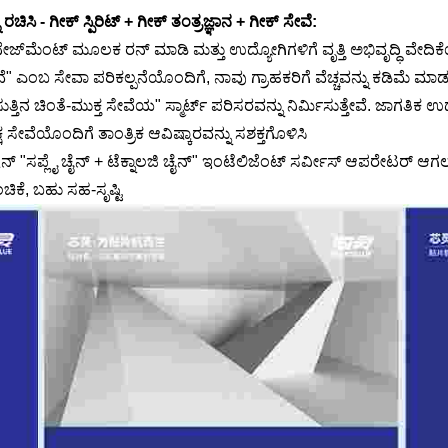
 ರಚಿಸಿ - ಗೀಕ್ ಸ್ಪಿರಿಟ್ + ಗೀಕ್ ತಂತ್ರಜ್ಞಾನ + ಗೀಕ್ ಸೇವೆ:
ಾನೇಜ್‌ಮೆಂಟ್ ಮೂಲಕ ರನ್ ಮಾಡಿ ಮತ್ತು ಉದ್ಯೋಗಿಗಳಿಗೆ ವೃತ್ತಿ ಅಭಿವೃದ್ಧಿ ವೇದಿಕೆ
ವೆ" ಎಂಬ ಸೇವಾ ಪರಿಕಲ್ಪನೆಯೊಂದಿಗೆ, ನಾವು ಗ್ರಾಹಕರಿಗೆ ವೆಚ್ಚವನ್ನು ಕಡಿಮೆ ಮಾಡುತ್ತೇ
ನ ಚಿಂತೆ-ಮುಕ್ತ ಸೇವೆಯ" ಸ್ಮಾರ್ಟ್ ಪರಿಸರವನ್ನು ನಿರ್ಮಿಸುತ್ತೇವೆ. ಜಾಗತಿಕ
ಷ ಸೇವೆಯೊಂದಿಗೆ ತಾಂತ್ರಿಕ ಆವಿಷ್ಕಾರವನ್ನು ಸಶಕ್ತಗೊಳಿಸಿ
ೆಷಿನ್ "ಸಪ್ಲೈ ಚೈನ್ + ಟೆಕ್ನಾಲಜಿ ಚೈನ್" ಇಂಟೆಲಿಜೆಂಟ್ ಸರ್ವೀಸ್ ಆಪರೇಟರ್ ಆಗ
ಕೆ, ಬಹು ಸಹ-ಸೃಷ್ಟಿ