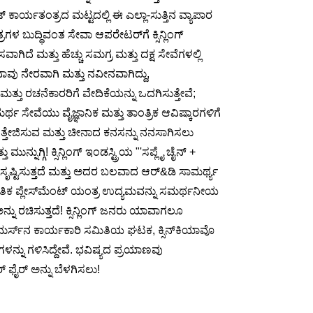
ಾರ್ಯತಂತ್ರದ ಮಟ್ಟದಲ್ಲಿ ಈ ಎಲ್ಲಾ-ಸುತ್ತಿನ ವ್ಯಾಪಾರ
ಳ ಬುದ್ಧಿವಂತ ಸೇವಾ ಆಪರೇಟರ್‌ಗೆ ಕ್ಸಿನ್ಲಿಂಗ್
ಿದೆ ಮತ್ತು ಹೆಚ್ಚು ಸಮಗ್ರ ಮತ್ತು ದಕ್ಷ ಸೇವೆಗಳಲ್ಲಿ
ನಾವು ನೇರವಾಗಿ ಮತ್ತು ನವೀನವಾಗಿದ್ದು,
್ತು ರಚನೆಕಾರರಿಗೆ ವೇದಿಕೆಯನ್ನು ಒದಗಿಸುತ್ತೇವೆ;
 ಸೇವೆಯು ವೈಜ್ಞಾನಿಕ ಮತ್ತು ತಾಂತ್ರಿಕ ಆವಿಷ್ಕಾರಗಳಿಗೆ
ತ್ತೇಜಿಸುವ ಮತ್ತು ಚೀನಾದ ಕನಸನ್ನು ನನಸಾಗಿಸಲು
್ಗಿ! ಕ್ಸಿನ್ಲಿಂಗ್ ಇಂಡಸ್ಟ್ರಿಯ "'ಸಪ್ಲೈ ಚೈನ್ +
್ನು ಸೃಷ್ಟಿಸುತ್ತದೆ ಮತ್ತು ಅದರ ಬಲವಾದ ಆರ್&ಡಿ ಸಾಮರ್ಥ್ಯ
 ಜಾಗತಿಕ ಪ್ಲೇಸ್‌ಮೆಂಟ್ ಯಂತ್ರ ಉದ್ಯಮವನ್ನು ಸಮರ್ಥನೀಯ
ನು ರಚಿಸುತ್ತದೆ! ಕ್ಸಿನ್ಲಿಂಗ್ ಜನರು ಯಾವಾಗಲೂ
್ ಕಾಮರ್ಸ್‌ನ ಕಾರ್ಯಕಾರಿ ಸಮಿತಿಯ ಘಟಕ, ಕ್ಸಿನ್‌ಕಿಯಾವೊ
ನ್ನು ಗಳಿಸಿದ್ದೇವೆ. ಭವಿಷ್ಯದ ಪ್ರಯಾಣವು
 ಫೈರ್ ಅನ್ನು ಬೆಳಗಿಸಲು!