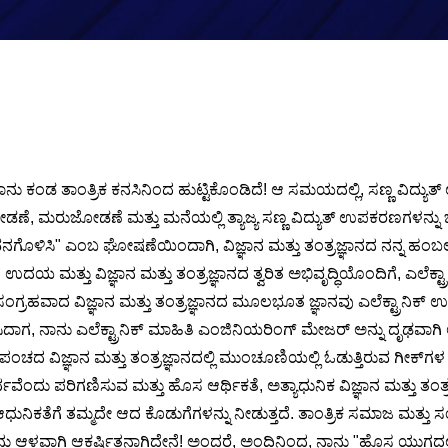
ಂದಲೂ ನಾನು ಕಂಡ ತಾಂತ್ರಿಕ ಕನಸಿನಿಂದ ಹುಟ್ಟಿಕೊಂಡಿದೆ! ಆ ಸಮಯದಲ್ಲಿ, ಸಣ್ಣ ವ
ೋಡಣೆ, ಮರುಜೋಡಣೆ ಮತ್ತು ಮನೆಯಲ್ಲಿ ತ್ಯಾಜ್ಯ ಸಣ್ಣ ವಿದ್ಯುತ್ ಉಪಕರಣಗಳನ್ನು 
ನಗೊಳಿಸಿ" ಎಂಬ ಘೋಷಣೆಯಿಂದಾಗಿ, ವಿಜ್ಞಾನ ಮತ್ತು ತಂತ್ರಜ್ಞಾನದ ನನ್ನ ಹಂಬಲವು 
ಯ ಮತ್ತು ವಿಜ್ಞಾನ ಮತ್ತು ತಂತ್ರಜ್ಞಾನದ ತ್ವರಿತ ಅಭಿವೃದ್ಧಿಯೊಂದಿಗೆ, ಎಲೆಕ್ಟ್ರಾನ
ಂಗ್ರಹವಾದ ವಿಜ್ಞಾನ ಮತ್ತು ತಂತ್ರಜ್ಞಾನದ ಮೂಲಭೂತ ಜ್ಞಾನವು ಎಲೆಕ್ಟ್ರಾನಿಕ್ ಉತ್ಪ
ಸಿದಾಗ, ನಾನು ಎಲೆಕ್ಟ್ರಾನಿಕ್ ಮಾಹಿತಿ ಎಂಜಿನಿಯರಿಂಗ್ ಮೇಜರ್ ಅನ್ನು ದೃಢವಾಗಿ ಆ
ಪಂಚದ ವಿಜ್ಞಾನ ಮತ್ತು ತಂತ್ರಜ್ಞಾನದಲ್ಲಿ ಮುಂಚೂಣಿಯಲ್ಲಿ ಓಡುತ್ತಿರುವ ಗೀಕ್‌ಗಳ 
್ಥವೆಂದು ಪರಿಗಣಿಸುವ ಮತ್ತು ಹೊಸ ಆರ್ಥಿಕತೆ, ಅತ್ಯಾಧುನಿಕ ವಿಜ್ಞಾನ ಮತ್ತು ತಂತ್ರಜ
ೆಗೆ ತಮ್ಮದೇ ಆದ ಕೊಡುಗೆಗಳನ್ನು ನೀಡುತ್ತದೆ. ತಾಂತ್ರಿಕ ಸಮಾಜ ಮತ್ತು ಸಂಸ್ಕೃ
ವಾಗಿ ಆಕರ್ಷಿತನಾಗಿದ್ದೇನೆ! ಅಂದರೆ, ಅಂದಿನಿಂದ, ನಾನು "ಹೊಸ ಯುಗದಲ್ಲಿ 