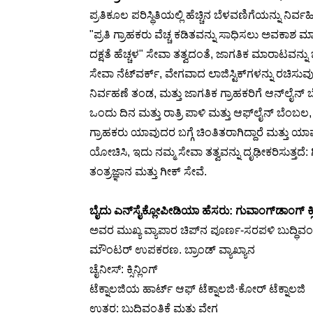
ಪ್ರತಿಕೂಲ ಪರಿಸ್ಥಿತಿಯಲ್ಲಿ ಹೆಚ್ಚಿನ ಬೆಳವಣಿಗೆಯನ್ನು ನಿರ್
"ಪ್ರತಿ ಗ್ರಾಹಕರು ವೆಚ್ಚ ಕಡಿತವನ್ನು ಸಾಧಿಸಲು ಅವಕಾಶ ಮಾ
ದಕ್ಷತೆ ಹೆಚ್ಚಳ" ಸೇವಾ ತತ್ವದಂತೆ, ಜಾಗತಿಕ ಮಾರಾಟವನ್ನು ಒ
ಸೇವಾ ನೆಟ್‌ವರ್ಕ್, ವೇಗವಾದ ಲಾಜಿಸ್ಟಿಕ್‌ಗಳನ್ನು ರಚಿ
ನಿರ್ವಹಣೆ ತಂಡ, ಮತ್ತು ಜಾಗತಿಕ ಗ್ರಾಹಕರಿಗೆ ಆನ್‌ಲೈನ
ಒಂದು ದಿನ ಮತ್ತು ರಾತ್ರಿ ಪಾಳಿ ಮತ್ತು ಆಫ್‌ಲೈನ್ ಬೆಂಬಲ
ಗ್ರಾಹಕರು ಯಾವುದರ ಬಗ್ಗೆ ಚಿಂತಿತರಾಗಿದ್ದಾರೆ ಮತ್ತು ಯಾವ
ಯೋಚಿಸಿ, ಇದು ನಮ್ಮ ಸೇವಾ ತತ್ವವನ್ನು ದೃಢೀಕರಿಸುತ್ತದೆ: ಗೀ
ತಂತ್ರಜ್ಞಾನ ಮತ್ತು ಗೀಕ್ ಸೇವೆ.
ಬೈದು ಎನ್‌ಸೈಕ್ಲೋಪೀಡಿಯಾ ಹೆಸರು: ಗುವಾಂಗ್‌ಡಾಂಗ್ ಕ್ಸ
ಅವರ ಮುಖ್ಯ ವ್ಯಾಪಾರ ಚಿಪ್‌ನ ಪೂರ್ಣ-ಸರಪಳಿ ಬುದ್ಧಿವ
ಮೌಂಟರ್ ಉಪಕರಣ. ಬ್ರಾಂಡ್ ವ್ಯಾಖ್ಯಾನ
ಚೈನೀಸ್: ಕ್ಸಿನ್ಲಿಂಗ್
ಟೆಕ್ನಾಲಜಿಯ ಹಾರ್ಟ್ ಆಫ್ ಟೆಕ್ನಾಲಜಿ·ಕೋರ್ ಟೆಕ್ನಾಲಜಿ
ಉತ್ತರ: ಬುದ್ಧಿವಂತಿಕೆ ಮತ್ತು ವೇಗ