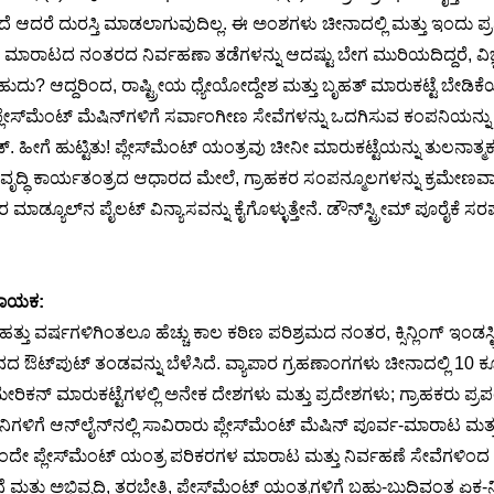
ದರೆ ದುರಸ್ತಿ ಮಾಡಲಾಗುವುದಿಲ್ಲ. ಈ ಅಂಶಗಳು ಚೀನಾದಲ್ಲಿ ಮತ್ತು ಇಂದು ಪ್ರಪಂಚ
ರಗಳ ಮಾರಾಟದ ನಂತರದ ನಿರ್ವಹಣಾ ತಡೆಗಳನ್ನು ಆದಷ್ಟು ಬೇಗ ಮುರಿಯದಿದ್ದರೆ, ವಿಜ
ು? ಆದ್ದರಿಂದ, ರಾಷ್ಟ್ರೀಯ ಧ್ಯೇಯೋದ್ದೇಶ ಮತ್ತು ಬೃಹತ್ ಮಾರುಕಟ್ಟೆ ಬೇಡಿಕೆ
್ಲೇಸ್‌ಮೆಂಟ್ ಮೆಷಿನ್‌ಗಳಿಗೆ ಸರ್ವಾಂಗೀಣ ಸೇವೆಗಳನ್ನು ಒದಗಿಸುವ ಕಂಪನಿಯನ್ನು ಸ್
ೆಡ್. ಹೀಗೆ ಹುಟ್ಟಿತು! ಪ್ಲೇಸ್‌ಮೆಂಟ್ ಯಂತ್ರವು ಚೀನೀ ಮಾರುಕಟ್ಟೆಯನ್ನು ತುಲನಾತ್ಮ
ೃದ್ಧಿ ಕಾರ್ಯತಂತ್ರದ ಆಧಾರದ ಮೇಲೆ, ಗ್ರಾಹಕರ ಸಂಪನ್ಮೂಲಗಳನ್ನು ಕ್ರಮೇಣವಾಗ
ಮಾಡ್ಯೂಲ್‌ನ ಪೈಲಟ್ ವಿನ್ಯಾಸವನ್ನು ಕೈಗೊಳ್ಳುತ್ತೇನೆ. ಡೌನ್‌ಸ್ಟ್ರೀಮ್ ಪೂರೈಕ
 ನಾಯಕ:
ಿ ಹತ್ತು ವರ್ಷಗಳಿಗಿಂತಲೂ ಹೆಚ್ಚು ಕಾಲ ಕಠಿಣ ಪರಿಶ್ರಮದ ನಂತರ, ಕ್ಸಿನ್ಲಿಂಗ್ ಇಂಡಸ
ಟ್‌ಪುಟ್ ತಂಡವನ್ನು ಬೆಳೆಸಿದೆ. ವ್ಯಾಪಾರ ಗ್ರಹಣಾಂಗಗಳು ಚೀನಾದಲ್ಲಿ 10 ಕ್ಕೂ ಹೆ
ನ್ ಮಾರುಕಟ್ಟೆಗಳಲ್ಲಿ ಅನೇಕ ದೇಶಗಳು ಮತ್ತು ಪ್ರದೇಶಗಳು; ಗ್ರಾಹಕರು ಪ್ರಪಂಚ
ಿಗಳಿಗೆ ಆನ್‌ಲೈನ್‌ನಲ್ಲಿ ಸಾವಿರಾರು ಪ್ಲೇಸ್‌ಮೆಂಟ್ ಮೆಷಿನ್ ಪೂರ್ವ-ಮಾರಾಟ 
ಒಂದೇ ಪ್ಲೇಸ್‌ಮೆಂಟ್ ಯಂತ್ರ ಪರಿಕರಗಳ ಮಾರಾಟ ಮತ್ತು ನಿರ್ವಹಣೆ ಸೇವೆಗಳಿಂದ ಪ
್ತು ಅಭಿವೃದ್ಧಿ, ತರಬೇತಿ, ಪ್ಲೇಸ್‌ಮೆಂಟ್ ಯಂತ್ರಗಳಿಗೆ ಬಹು-ಬುದ್ಧಿವಂತ ಏಕ-ನ