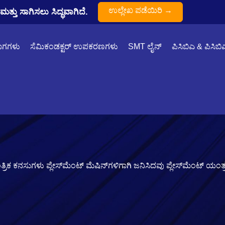
ಉಲ್ಲೇಖ ಪಡೆಯಿರಿ →
ತ್ತು ಸಾಗಿಸಲು ಸಿದ್ಧವಾಗಿದೆ.
ಾಗಗಳು
ಸೆಮಿಕಂಡಕ್ಟರ್ ಉಪಕರಣಗಳು
SMT ಲೈನ್
ಪಿಸಿಬಿಎ & ಪಿಸಿಬಿ
ುವ ತಾಂತ್ರಿಕ ಕನಸುಗಳು ಪ್ಲೇಸ್‌ಮೆಂಟ್ ಮೆಷಿನ್‌ಗಳಿಗಾಗಿ ಜನಿಸಿದವು ಪ್ಲೇಸ್‌ಮೆಂಟ