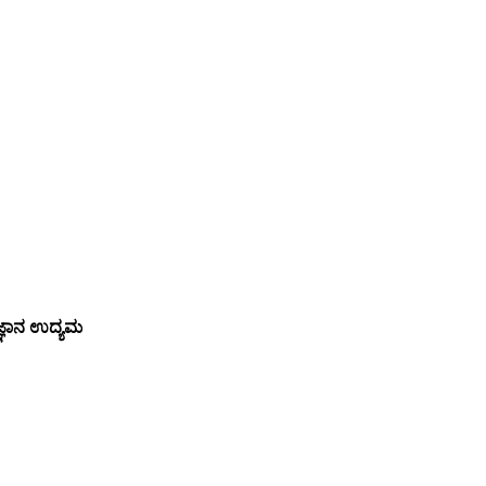
ಜ್ಞಾನ ಉದ್ಯಮ