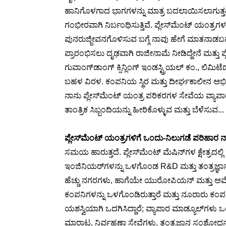
ಹಾನಿಗೊಳಗಾದ ಭಾಗಗಳನ್ನು ಮಾತ್ರ ಬದಲಾಯಿಸಲಾಗುತ್ತದೆ ಆ
ಗಂಭೀರವಾಗಿ ನಿರ್ಬಂಧಿಸುತ್ತಿವೆ. ಪ್ಲೇಸ್‌ಮೆಂಟ್ ಯಂತ್
ಪುನರುಜ್ಜೀವನಗೊಳಿಸುವ ಬಗ್ಗೆ ನಾವು ಹೇಗೆ ಮಾತನಾಡಬಹುದ
ಪ್ರಾರಂಭಿಸಲು ದೃಢವಾಗಿ ರಾಜೀನಾಮೆ ನೀಡಿದ್ದೇನೆ ಮತ್ತು ಪ
ಗುವಾಂಗ್‌ಡಾಂಗ್ ಕ್ಸಿನ್ಲಿಂಗ್ ಇಂಡಸ್ಟ್ರಿಯಲ್ ಕಂ., ಲಿಮಿಟ
ಬಹಳ ವಿರಳ. ಕಂಪನಿಯ ಸ್ಥಿರ ಮತ್ತು ದೀರ್ಘಕಾಲೀನ ಅಭಿವ
ನಾನು ಪ್ಲೇಸ್‌ಮೆಂಟ್ ಯಂತ್ರ ಪರಿಕರಗಳ ಸೇವೆಯ ವ್ಯಾಪಾರ 
ತಾಂತ್ರಿಕ ಸಿಬ್ಬಂದಿಯನ್ನು ಹೀರಿಕೊಳ್ಳುವ ಮತ್ತು ಬೆಳೆಸುವ...
ಪ್ಲೇಸ್‌ಮೆಂಟ್ ಯಂತ್ರಗಳಿಗೆ ಒಂದು-ನಿಲುಗಡೆ ಪರಿಹಾರ
ಸಮಯ ಹಾರುತ್ತದೆ. ಪ್ಲೇಸ್‌ಮೆಂಟ್ ಮೆಷಿನ್‌ಗಳ ಕ್ಷೇತ್ರದಲ್ಲ
ಇಂಜಿನಿಯರ್‌ಗಳನ್ನು ಒಳಗೊಂಡ R&D ಮತ್ತು ತಂತ್ರಜ್ಞಾನದ ಔ
ಹೆಚ್ಚು ನಗರಗಳು, ಹಾಗೆಯೇ ಯುರೋಪಿಯನ್ ಮತ್ತು ಅಮೇರಿಕ
ಕಂಪನಿಗಳನ್ನು ಒಳಗೊಂಡಿರುತ್ತಾರೆ ಮತ್ತು ನೂರಾರು ಕಂಪನ
ಯಶಸ್ವಿಯಾಗಿ ಒದಗಿಸಿದ್ದಾರೆ; ವ್ಯಾಪಾರ ಮಾಡ್ಯೂಲ್‌ಗಳು 
ಮಾರಾಟ, ನಿರ್ವಹಣಾ ಸೇವೆಗಳು, ತಂತ್ರಜ್ಞಾನ ಸಂಶೋಧನೆ ಮತ