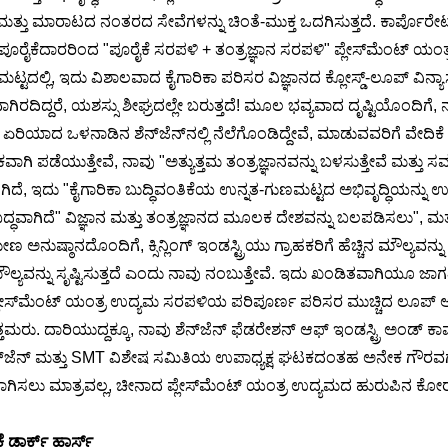
ತು ಮಾರಾಟದ ನಂತರದ ಸೇವೆಗಳನ್ನು ಚಿಂತೆ-ಮುಕ್ತ ಒದಗಿಸುತ್ತದೆ. ಕಾರ್ಪೊರೇಟ್ ಕ
ರೈಕೆದಾರರಿಂದ "ಪೂರೈಕೆ ಸರಪಳಿ + ತಂತ್ರಜ್ಞಾನ ಸರಪಳಿ" ಪ್ಲೇಸ್‌ಮೆಂಟ್ ಯಂತ್ರಗ
ಟದಲ್ಲಿ, ಇದು ವಿಶಾಲವಾದ ಕೈಗಾರಿಕಾ ಪರಿಸರ ವಿಜ್ಞಾನದ ಕ್ಲೋಸ್ಡ್-ಲೂಪ್ ವಿನ್ಯಾಸವಾಗ
ಗಿರದಿದ್ದರೆ, ಯಶಸ್ಸು ಶೀಘ್ರದಲ್ಲೇ ಬರುತ್ತದೆ! ಮೂಲ ಭವ್ಯವಾದ ದೃಷ್ಟಿಯೊಂದಿಗೆ, 
ಯಾದ ಒಳನಾಡಿನ ಶೆನ್‌ಜೆನ್‌ನಲ್ಲಿ ನೆಲೆಗೊಂಡಿದ್ದೇವೆ, ಮಾಡುವವರಿಗೆ ವೇದಿಕೆ ಮತ
ೆಯುತ್ತೇವೆ, ನಾವು "ಅತ್ಯುತ್ತಮ ತಂತ್ರಜ್ಞಾನವನ್ನು ಬಳಸುತ್ತೇವೆ ಮತ್ತು ಸಮರ್ಥ
ದೆ, ಇದು "ಕೈಗಾರಿಕಾ ಬುದ್ಧಿವಂತಿಕೆಯ ಉನ್ನತ-ಗುಣಮಟ್ಟದ ಅಭಿವೃದ್ಧಿಯನ್ನು ಉ
" ವಿಜ್ಞಾನ ಮತ್ತು ತಂತ್ರಜ್ಞಾನದ ಮೂಲಕ ದೇಶವನ್ನು ಬಲಪಡಿಸಲು", ಮತ್ತು ಮುನ್ನುಗ
ೇಣ ಅನುಷ್ಠಾನದೊಂದಿಗೆ, ಕ್ಸಿನ್ಲಿಂಗ್ ಇಂಡಸ್ಟ್ರಿಯು ಗ್ರಾಹಕರಿಗೆ ಹೆಚ್ಚಿನ ಮೌಲ್ಯವನ
ಚಿನ ಮೌಲ್ಯವನ್ನು ಸೃಷ್ಟಿಸುತ್ತದೆ ಎಂದು ನಾವು ನಂಬುತ್ತೇವೆ. ಇದು ಖಂಡಿತವಾಗಿಯೂ
ು ಪ್ಲೇಸ್‌ಮೆಂಟ್ ಯಂತ್ರ ಉದ್ಯಮ ಸರಪಳಿಯ ಪರಿಪೂರ್ಣ ಪರಿಸರ ಮುಚ್ಚಿದ ಲೂಪ್ ಅನ್
ಲಿ ಉತ್ತಮರು. ದಾರಿಯುದ್ದಕ್ಕೂ, ನಾವು ಶೆನ್‌ಜೆನ್ ಫೆಡರೇಶನ್ ಆಫ್ ಇಂಡಸ್ಟ್ರಿ ಅಂಡ
, ಶೆನ್‌ಜೆನ್ ಮತ್ತು SMT ವಿಶೇಷ ಸಮಿತಿಯ ಉಪಾಧ್ಯಕ್ಷ ಘಟಕದಂತಹ ಅನೇಕ ಗೌರವಗಳ
ನಸಾಗಿಸಲು ಮಾತ್ರವಲ್ಲ, ಚೀನಾದ ಪ್ಲೇಸ್‌ಮೆಂಟ್ ಯಂತ್ರ ಉದ್ಯಮದ ಹುರುಪಿನ ಕೋರ್
ಡಾರ್ಕ್ ಹಾರ್ಸ್