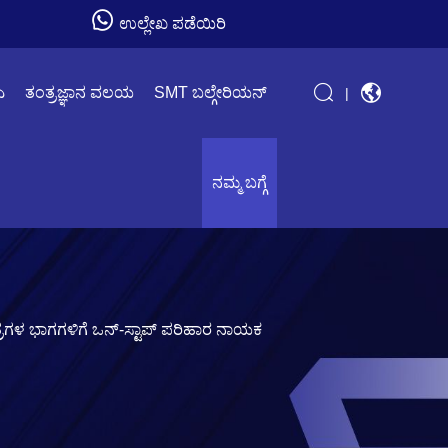
ಉಲ್ಲೇಖ ಪಡೆಯಿರಿ
ಎ
ತಂತ್ರಜ್ಞಾನ ವಲಯ
SMT ಬಲ್ಗೇರಿಯನ್
|
ನಮ್ಮ ಬಗ್ಗೆ
್ ಯಂತ್ರಗಳ ಭಾಗಗಳಿಗೆ ಒನ್-ಸ್ಟಾಪ್ ಪರಿಹಾರ ನಾಯಕ