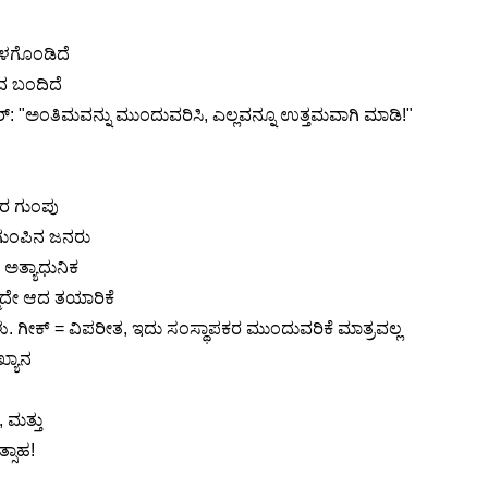
ಒಳಗೊಂಡಿದೆ
ದ ಬಂದಿದೆ
ಜರ್: "ಅಂತಿಮವನ್ನು ಮುಂದುವರಿಸಿ, ಎಲ್ಲವನ್ನೂ ಉತ್ತಮವಾಗಿ ಮಾಡಿ!"
ಜನರ ಗುಂಪು
 ಗುಂಪಿನ ಜನರು
ತ್ಯಾಧುನಿಕ
ತಮ್ಮದೇ ಆದ ತಯಾರಿಕೆ
ಳು. ಗೀಕ್ = ವಿಪರೀತ, ಇದು ಸಂಸ್ಥಾಪಕರ ಮುಂದುವರಿಕೆ ಮಾತ್ರವಲ್ಲ
ಖ್ಯಾನ
 ಮತ್ತು
ಸಾಹ!