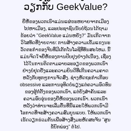
ວຽກກັບ GeekValue?
ຍີ່ຫໍ້ຂອງພວກເຮົາແມ່ນແຜ່ຂະຫຍາຍຈາກເມືອງ
ໄປຫາເມືອງ, ແລະປະຊາຊົນນັບບໍ່ຖ້ວນໄດ້ຖາມ
ຂ້ອຍວ່າ "GeekValue ແມ່ນຫຍັງ?" ມັນ​ເກີດ​ຈາກ​
ວິ​ໄສ​ທັດ​ທີ່​ງ່າຍ​ດາຍ​: ການ​ສ້າງ​ຄວາມ​ເຂັ້ມ​ແຂງ​ນະ​
ວັດ​ຕະ​ກໍາ​ຂອງ​ຈີນ​ທີ່​ມີ​ເຕັກ​ໂນ​ໂລ​ຊີ​ທີ່​ທັນ​ສະ​ໄຫມ​. ນີ້
ແມ່ນຈິດໃຈຍີ່ຫໍ້ຂອງການປັບປຸງຢ່າງຕໍ່ເນື່ອງ, ເຊື່ອງ
ໄວ້ໃນການຕິດຕາມລາຍລະອຽດຂອງພວກເຮົາ
ຢ່າງບໍ່ຢຸດຢັ້ງແລະຄວາມຍິນດີທີ່ເກີນຄວາມຄາດ
ຫວັງກັບທຸກໆການຈັດສົ່ງ. ຊ່າງຫັດຖະກໍາເກືອບ
obsessive ແລະການອຸທິດບໍ່ພຽງແຕ່ຄວາມອົດທົນ
ຂອງຜູ້ກໍ່ຕັ້ງຂອງພວກເຮົາ, ແຕ່ຍັງສໍາຄັນແລະ
ຄວາມອົບອຸ່ນຂອງຍີ່ຫໍ້ຂອງພວກເຮົາ. ພວກເຮົາ
ຫວັງວ່າທ່ານຈະເລີ່ມຕົ້ນທີ່ນີ້ແລະໃຫ້ພວກເຮົາມີ
ໂອກາດທີ່ຈະສ້າງຄວາມສົມບູນແບບ. ໃຫ້ພວກເຮົາ
ເຮັດວຽກຮ່ວມກັນເພື່ອສ້າງສິ່ງມະຫັດສະຈັນ "ສູນ
ຂໍ້ບົກພ່ອງ" ຕໍ່ໄປ.