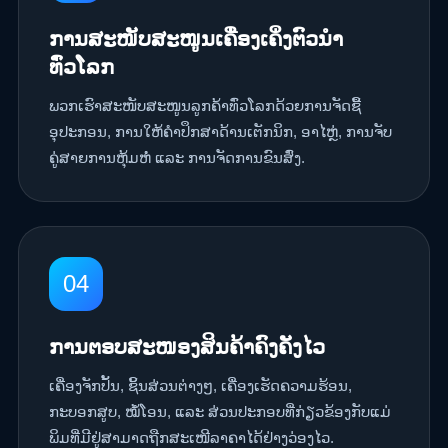
ການສະໜັບສະໜູນເຄື່ອງເຄິ່ງຕົວນຳ
ທົ່ວໂລກ
ພວກເຮົາສະໜັບສະໜູນລູກຄ້າທົ່ວໂລກດ້ວຍການຈັດຊື້
ອຸປະກອນ, ການໃຫ້ຄຳປຶກສາດ້ານເຕັກນິກ, ອາໄຫຼ່, ການຈັບ
ຄູ່ສາຍການຫຸ້ມຫໍ່ ແລະ ການຈັດການຂົນສົ່ງ.
04
ການຕອບສະໜອງສິນຄ້າຄົງຄັງໄວ
ເຄື່ອງຈັກປັ້ນ, ຊິ້ນສ່ວນຕ່າງໆ, ເຄື່ອງເຮັດຄວາມຮ້ອນ,
ກະບອກສູບ, ໝໍ້ໂອນ, ແລະ ສ່ວນປະກອບທີ່ກ່ຽວຂ້ອງກັບແມ່
ພິມທີ່ມີຢູ່ສາມາດຖືກສະເໜີລາຄາໄດ້ຢ່າງວ່ອງໄວ.