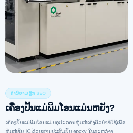
ຄຳນິຍາມຫຼັກ SEO
ເຄື່ອງປັ້ນແມ່ພິມໂອນແມ່ນຫຍັງ?
ເຄື່ອງປັ້ນແມ່ພິມໂອນແມ່ນອຸປະກອນຫຸ້ມຫໍ່ເຄິ່ງຕົວນຳທີ່ໃຊ້ເພື່ອ
ຫຸ້ມຫໍ່ຊິບ IC ດ້ວຍສານປະສົມປັ້ນ epoxy ໃນລະຫວ່າງ