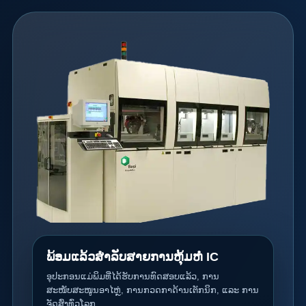
ພ້ອມແລ້ວສຳລັບສາຍການຫຸ້ມຫໍ່ IC
ອຸປະກອນແມ່ພິມທີ່ໄດ້ຮັບການທົດສອບແລ້ວ, ການ
ສະໜັບສະໜູນອາໄຫຼ່, ການກວດກາດ້ານເຕັກນິກ, ແລະ ການ
ຈັດສົ່ງທົ່ວໂລກ.