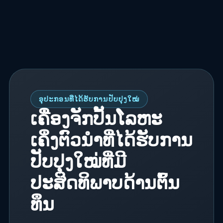
ອຸປະກອນທີ່ໄດ້ຮັບການປັບປຸງໃໝ່
ເຄື່ອງຈັກປັ້ນໂລຫະ
ເຄິ່ງຕົວນຳທີ່ໄດ້ຮັບການ
ປັບປຸງໃໝ່ທີ່ມີ
ປະສິດທິພາບດ້ານຕົ້ນ
ທຶນ