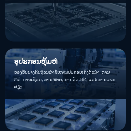
ອຸປະກອນຫຸ້ມຫໍ່
ຮອງຮັບຢ່າງຄົບຖ້ວນສຳລັບການປະກອບເຄິ່ງຕົວນຳ, ການ
ຫລໍ່, ການເຊື່ອມ, ການໝາຍ, ການຕັດแต่ง, ແລະ ການແຍກ
ສຽງ.