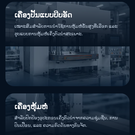
ເຄື່ອງປັ້ນແບບບີບອັດ
ເໝາະສົມສຳລັບການນຳໃຊ້ການຫຸ້ມຫໍ່ຂັ້ນສູງທີ່ເລືອກ ແລະ
ຮູບແບບການຫຸ້ມຫໍ່ເຄິ່ງຕົວນຳສະເພາະ.
ເຄື່ອງຫຸ້ມຫໍ່
ສຳລັບປົກປ້ອງອຸປະກອນເຄິ່ງຕົວນຳຈາກຄວາມຊຸ່ມຊື່ນ, ການ
ປົນເປື້ອນ, ແລະ ຄວາມກົດດັນທາງກົນຈັກ.