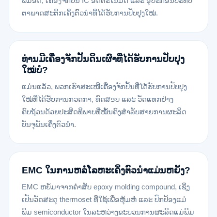
ພິມອັດ, ເຄື່ອງຈັກປັ້ນ IC ອັດຕະໂນມັດ ແລະ ອຸປະກອນປະທັບ
ຕາພາດສະຕິກເຄິ່ງຕົວນຳທີ່ໄດ້ຮັບການປັບປຸງໃໝ່.
ທ່ານມີເຄື່ອງຈັກປັ້ນດິນເຜົາທີ່ໄດ້ຮັບການປັບປຸງ
ໃໝ່ບໍ?
ແມ່ນແລ້ວ, ພວກເຮົາສະເໜີເຄື່ອງຈັກປັ້ນທີ່ໄດ້ຮັບການປັບປຸງ
ໃໝ່ທີ່ໄດ້ຮັບການກວດກາ, ທົດສອບ ແລະ ວັດແທກຢ່າງ
ຄົບຖ້ວນດ້ວຍປະສິດທິພາບທີ່ໝັ້ນຄົງສຳລັບສາຍການຜະລິດ
ບັນຈຸພັນເຄິ່ງຕົວນຳ.
EMC ໃນການຫລໍ່ໂລຫະເຄິ່ງຕົວນຳແມ່ນຫຍັງ?
EMC ຫຍໍ້ມາຈາກຄຳສັບ epoxy molding compound, ເຊິ່ງ
ເປັນວັດສະດຸ thermoset ທີ່ໃຊ້ເພື່ອຫຸ້ມຫໍ່ ແລະ ປົກປ້ອງແມ່
ພິມ semiconductor ໃນລະຫວ່າງຂະບວນການຜະລິດແມ່ພິມ