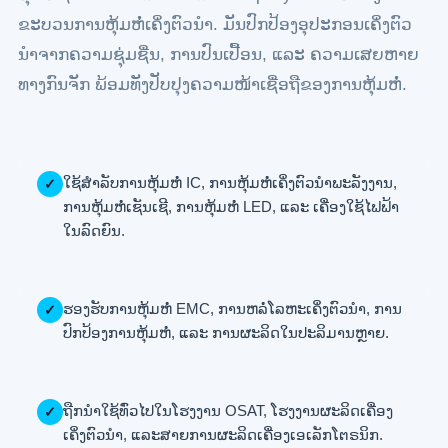
ຂະບວນການຫຸ້ມຫໍ່ເຄິ່ງຕົວນຳ. ມັນປົກປ້ອງອຸປະກອນເຄິ່ງຕົວ
ນຳຈາກຄວາມຊຸ່ມຊື່ນ, ການປົນເປື້ອນ, ແລະ ຄວາມເສຍຫາຍ
ທາງກົນຈັກ ພ້ອມທັງປັບປຸງຄວາມໜ້າເຊື່ອຖືຂອງການຫຸ້ມຫໍ່.
ໃຊ້ສຳລັບການຫຸ້ມຫໍ່ IC, ການຫຸ້ມຫໍ່ເຄິ່ງຕົວນຳພະລັງງານ,
✓
ການຫຸ້ມຫໍ່ເຊັນເຊີ, ການຫຸ້ມຫໍ່ LED, ແລະ ເຄື່ອງໃຊ້ໄຟຟ້າ
ໃນລົດຍົນ.
ຮອງຮັບການຫຸ້ມຫໍ່ EMC, ການຫລໍ່ໂລຫະເຄິ່ງຕົວນຳ, ການ
✓
ປົກປ້ອງການຫຸ້ມຫໍ່, ແລະ ການຜະລິດໃນປະລິມານຫຼາຍ.
ຖືກນໍາໃຊ້ທົ່ວໄປໃນໂຮງງານ OSAT, ໂຮງງານຜະລິດເຄື່ອງ
✓
ເຄິ່ງຕົວນໍາ, ແລະສາຍການຜະລິດເຄື່ອງເອເລັກໂຕຣນິກ.