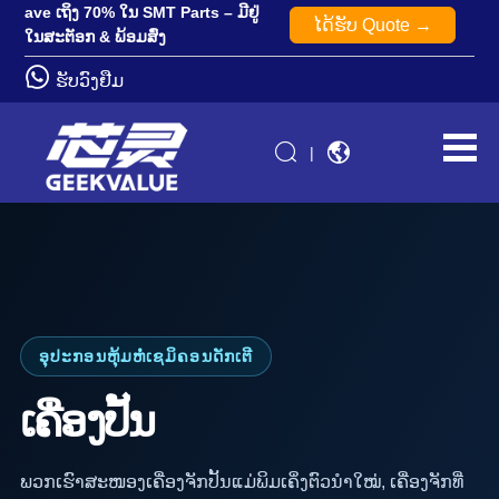
ave ເຖິງ 70% ໃນ SMT Parts – ມີຢູ່
ໄດ້​ຮັບ Quote →
ໃນສະຕັອກ & ພ້ອມສົ່ງ
ຮັບວົງຢືມ
|
ອຸປະກອນຫຸ້ມຫໍ່ເຊມິຄອນດັກເຕີ
ເຄື່ອງປັ້ນ
ພວກເຮົາສະໜອງເຄື່ອງຈັກປັ້ນແມ່ພິມເຄິ່ງຕົວນຳໃໝ່, ເຄື່ອງຈັກທີ່