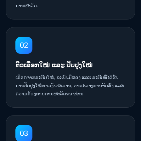
ການຜະລິດ.
02
ຕົວເລືອກໃໝ່ ແລະ ປັບປຸງໃໝ່
ເລືອກຈາກລະບົບໃໝ່, ລະບົບມືສອງ ແລະ ລະບົບທີ່ໄດ້ຮັບ
ການປັບປຸງໃໝ່ຕາມງົບປະມານ, ຕາຕະລາງການຈັດສົ່ງ ແລະ
ຄວາມຕ້ອງການການຜະລິດຂອງທ່ານ.
03