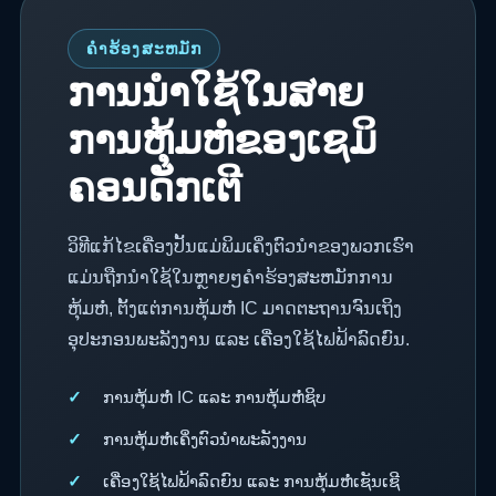
ຄໍາຮ້ອງສະຫມັກ
ການນຳໃຊ້ໃນສາຍ
ການຫຸ້ມຫໍ່ຂອງເຊມິ
ຄອນດັກເຕີ
ວິທີແກ້ໄຂເຄື່ອງປັ້ນແມ່ພິມເຄິ່ງຕົວນຳຂອງພວກເຮົາ
ແມ່ນຖືກນໍາໃຊ້ໃນຫຼາຍໆຄໍາຮ້ອງສະຫມັກການ
ຫຸ້ມຫໍ່, ຕັ້ງແຕ່ການຫຸ້ມຫໍ່ IC ມາດຕະຖານຈົນເຖິງ
ອຸປະກອນພະລັງງານ ແລະ ເຄື່ອງໃຊ້ໄຟຟ້າລົດຍົນ.
ການຫຸ້ມຫໍ່ IC ແລະ ການຫຸ້ມຫໍ່ຊິບ
ການຫຸ້ມຫໍ່ເຄິ່ງຕົວນຳພະລັງງານ
ເຄື່ອງໃຊ້ໄຟຟ້າລົດຍົນ ແລະ ການຫຸ້ມຫໍ່ເຊັນເຊີ