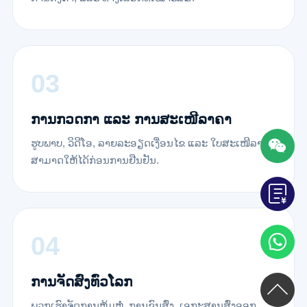
ການກວດກາ ແລະ ການສະເໜີລາຄາ
ຮູບພາບ, ວິດີໂອ, ລາຍລະອຽດເງື່ອນໄຂ ແລະ ໃບສະເໜີລາຄາ
ສາມາດໃຫ້ໄດ້ກ່ອນການຢືນຢັນ.
ການຈັດສົ່ງທົ່ວໂລກ
ພວກເຮົາຈັດການຫຸ້ມຫໍ່, ການຂົນສົ່ງ, ເອກະສານສົ່ງອອກ,