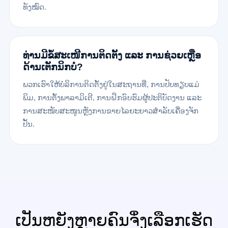
ທັງໝົດ.
ທ່ານມີຂໍ້ສະເໜີການຕິດຕັ້ງ ແລະ ການຊ່ວຍເຫຼືອ
ດ້ານເຕັກນິກບໍ?
ພວກເຮົາໃຫ້ບໍລິການຕິດຕັ້ງຢູ່ໃນສະຖານທີ່, ການປັບທຽບແມ່
ພິມ, ການຕັ້ງພາລາມິເຕີ, ການຝຶກອົບຮົມຜູ້ປະຕິບັດງານ ແລະ
ການສະໜັບສະໜູນຫຼັງການຂາຍໄລຍະຍາວສຳລັບເຄື່ອງຈັກ
ປັ້ນ.
ເປັນຫຍັງຫຼາຍຄົນຈຶ່ງເລືອກເຮັດ