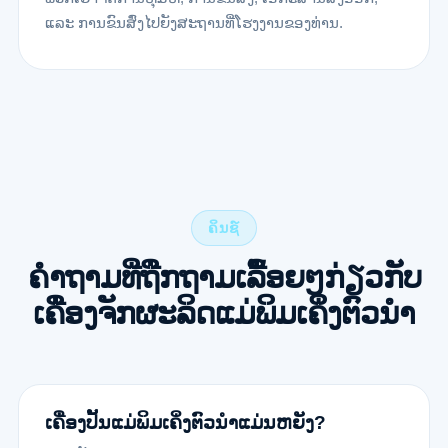
ແລະ ການຂົນສົ່ງໄປຍັງສະຖານທີ່ໂຮງງານຂອງທ່ານ.
ຄິນຊ໌
ຄຳຖາມທີ່ຖືກຖາມເລື້ອຍໆກ່ຽວກັບ
ເຄື່ອງຈັກຜະລິດແມ່ພິມເຄິ່ງຕົວນຳ
ເຄື່ອງປັ້ນແມ່ພິມເຄິ່ງຕົວນຳແມ່ນຫຍັງ?