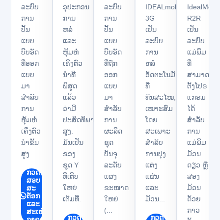
ລະບົບ
ອຸປະກອນ
ລະບົບ
IDEALmold™
IdealMol
Towa
Towa
Towa
ສະຕິກ
ສະຕິກ
ການ
ການ
ການ
3G
R2R
CPM1080
Y1E4120
CPM1180
ASMPT
ASMPT
ປັ້ນ
ຫລໍ່
ປັ້ນ
ເປັນ
ເປັນ
IDEALmold
IdealMol
ແບບ
ແລະ
ແບບ
ລະບົບ
ລະບົບ
3G
R2R
ບີບອັດ
ຫຸ້ມຫໍ່
ບີບອັດ
ການ
ແມ່ພິມ
ທີ່ອອກ
ເຄິ່ງຕົວ
ທີ່ຖືກ
ຫລໍ່
ທີ່
ແບບ
ນຳທີ່
ອອກ
ອັດຕະໂນມັດ
ສາມາດ
ມາ
ພິສູດ
ແບບ
ທີ່
ຕັ້ງໂປຣ
ສຳລັບ
ແລ້ວ
ມາ
ທັນສະໄໝ,
ແກຣມ
ການ
ວ່າມີ
ສຳລັບ
ເໝາະສົມ
ໄດ້
ຫຸ້ມຫໍ່
ປະສິດທິພາບ
ການ
ໂດຍ
ສຳລັບ
ເຄິ່ງຕົວ
ສູງ.
ຜະລິດ
ສະເພາະ
ການ
ນຳຂັ້ນ
ມັນເປັນ
ຊຸດ
ສຳລັບ
ແມ່ພິມ
ສູງ
ຂອງ
ບັນຈຸ
ການປຸງ
ມ້ວນ
ຊຸດ Y
ລະດັບ
ແຕ່ງ
ດຽວ ຫຼື
ກວດ
ທີ່ເຕີບ
ແຜງ
ແຜ່ນ
ສອງ
ສອບ
ໃຫຍ່
ຂະໜາດ
ແລະ
ມ້ວນ
ສະ
ຕັອກ
ເຕັມທີ່.
ໃຫຍ່
ມ້ວນ...
ດ້ວຍ
ແລະ
(...
ກາວ
ສະເໜີ
ກວດ
ກວດ
ລາຄາ