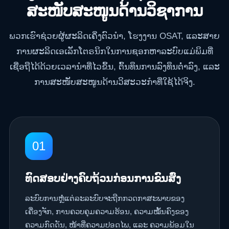
ສະໜັບສະໜູນດ້ານວິຊາການ
ພວກເຮົາຊ່ວຍຜູ້ຜະລິດເຄິ່ງຕົວນຳ, ໂຮງງານ OSAT, ແລະສາຍ
ການຜະລິດເອເລັກໂຕຣນິກໃນການຊອກຫາລະບົບແມ່ພິມທີ່
ເຊື່ອຖືໄດ້ດ້ວຍເວລານຳທີ່ໄວຂຶ້ນ, ຕົ້ນທຶນການລົງທຶນຕ່ຳລົງ, ແລະ
ການສະໜັບສະໜູນດ້ານວິສະວະກຳທີ່ໃຊ້ໄດ້ຈິງ.
01
ທົດສອບຢ່າງຄົບຖ້ວນກ່ອນການຂົນສົ່ງ
ລະບົບການຫຼໍ່ແຕ່ລະລະບົບຈະຖືກກວດກາສະພາບຂອງ
ເຄື່ອງຈັກ, ການຄວບຄຸມຄວາມຮ້ອນ, ຄວາມໝັ້ນຄົງຂອງ
ຄວາມກົດດັນ, ໜ້າທີ່ຄວາມປອດໄພ, ແລະ ຄວາມພ້ອມໃນ