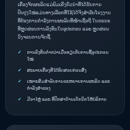
ເຄື່ອງຈັກຜະລິດແມ່ພິມເຄິ່ງຕົວນຳທີ່ໄດ້ຮັບການ
ປັບປຸງໃໝ່ແມ່ນທາງເລືອກທີ່ໃຊ້ໄດ້ຈິງສຳລັບໂຮງງານ
ທີ່ຕ້ອງການກຳລັງການຜະລິດທີ່ໜ້າເຊື່ອຖື ໃນຂະນະ
ທີ່ຫຼຸດຜ່ອນການລົງທຶນໃນອຸປະກອນ ແລະ ຫຼຸດຜ່ອນ
ວົງຈອນການຈັດຊື້.
ການລົງທຶນຕໍ່າກວ່າເມື່ອທຽບກັບການຊື້ອຸປະກອນ
ໃໝ່
ສະພາບເຄື່ອງທີ່ໄດ້ທົດສອບກ່ອນສົ່ງ
ເໝາະສົມສຳລັບການຂະຫຍາຍການຜະລິດ ແລະ
ກຳລັງສຳຮອງ
ມີອາໄຫຼ່ ແລະ ທີ່ປຶກສາດ້ານເຕັກນິກໃຫ້ບໍລິການ