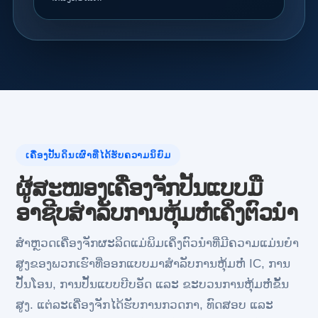
ເຄື່ອງປັ້ນດິນເຜົາທີ່ໄດ້ຮັບຄວາມນິຍົມ
ຜູ້ສະໜອງເຄື່ອງຈັກປັ້ນແບບມື
ອາຊີບສຳລັບການຫຸ້ມຫໍ່ເຄິ່ງຕົວນຳ
ສຳຫຼວດເຄື່ອງຈັກຜະລິດແມ່ພິມເຄິ່ງຕົວນຳທີ່ມີຄວາມແມ່ນຍຳ
ສູງຂອງພວກເຮົາທີ່ອອກແບບມາສຳລັບການຫຸ້ມຫໍ່ IC, ການ
ປັ້ນໂອນ, ການປັ້ນແບບບີບອັດ ແລະ ຂະບວນການຫຸ້ມຫໍ່ຂັ້ນ
ສູງ. ແຕ່ລະເຄື່ອງຈັກໄດ້ຮັບການກວດກາ, ທົດສອບ ແລະ