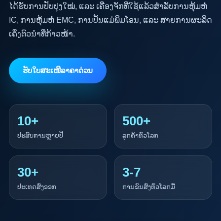
ໄດ້ຮັບການປັບປຸງໃໝ່, ແລະ ເຄື່ອງຈັກທີ່ໃຊ້ແລ້ວສຳລັບການຫຸ້ມຫໍ່
IC, ການຫຸ້ມຫໍ່ EMC, ການປັ້ນແມ່ພິມໂອນ, ແລະ ສາຍການຜະລິດ
ເຄິ່ງຕົວນຳທີ່ກ້າວໜ້າ.
ຮັບໃບສະເໜີລາຄາດ່ວນ
10+
500+
ປະສົບການຫຼາຍປີ
ລູກຄ້າທົ່ວໂລກ
30+
3-7
ປະເທດສົ່ງອອກ
ການຂົນສົ່ງທົ່ວໂລກມື້