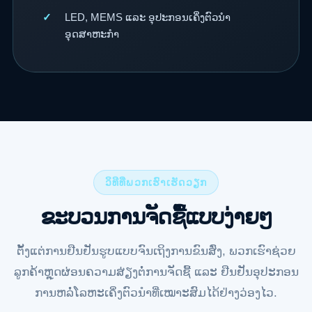
LED, MEMS ແລະ ອຸປະກອນເຄິ່ງຕົວນຳ
ອຸດສາຫະກຳ
ວິທີທີ່ພວກເຮົາເຮັດວຽກ
ຂະບວນການຈັດຊື້ແບບງ່າຍໆ
ຕັ້ງແຕ່ການຢືນຢັນຮູບແບບຈົນເຖິງການຂົນສົ່ງ, ພວກເຮົາຊ່ວຍ
ລູກຄ້າຫຼຸດຜ່ອນຄວາມສ່ຽງຕໍ່ການຈັດຊື້ ແລະ ຢືນຢັນອຸປະກອນ
ການຫລໍ່ໂລຫະເຄິ່ງຕົວນຳທີ່ເໝາະສົມໄດ້ຢ່າງວ່ອງໄວ.