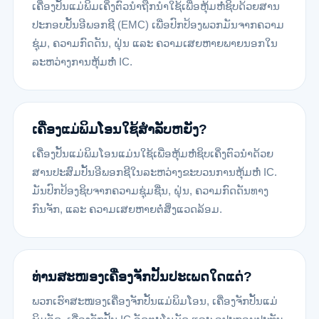
ເຄື່ອງປັ້ນແມ່ພິມເຄິ່ງຕົວນຳຖືກນໍາໃຊ້ເພື່ອຫຸ້ມຫໍ່ຊິບດ້ວຍສານ
ປະກອບປັ້ນອີພອກຊີ (EMC) ເພື່ອປົກປ້ອງພວກມັນຈາກຄວາມ
ຊຸ່ມ, ຄວາມກົດດັນ, ຝຸ່ນ ແລະ ຄວາມເສຍຫາຍພາຍນອກໃນ
ລະຫວ່າງການຫຸ້ມຫໍ່ IC.
ເຄື່ອງແມ່ພິມໂອນໃຊ້ສຳລັບຫຍັງ?
ເຄື່ອງປັ້ນແມ່ພິມໂອນແມ່ນໃຊ້ເພື່ອຫຸ້ມຫໍ່ຊິບເຄິ່ງຕົວນຳດ້ວຍ
ສານປະສົມປັ້ນອີພອກຊີໃນລະຫວ່າງຂະບວນການຫຸ້ມຫໍ່ IC.
ມັນປົກປ້ອງຊິບຈາກຄວາມຊຸ່ມຊື່ນ, ຝຸ່ນ, ຄວາມກົດດັນທາງ
ກົນຈັກ, ແລະ ຄວາມເສຍຫາຍຕໍ່ສິ່ງແວດລ້ອມ.
ທ່ານສະໜອງເຄື່ອງຈັກປັ້ນປະເພດໃດແດ່?
ພວກເຮົາສະໜອງເຄື່ອງຈັກປັ້ນແມ່ພິມໂອນ, ເຄື່ອງຈັກປັ້ນແມ່