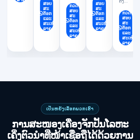
ຕັ້ງ...
ສອບ
ສອບ
ກວດ
ສະ
ສະ
ສອບ
ກວດ
ຕັອກ
ຕັອກ
ສະ
ສອບ
ແລະ
ແລະ
ຕັອກ
ສະ
ສະເໜີ
ສະເໜີ
ແລະ
ຕັອກ
ລາຄາ
ລາຄາ
ສະເໜີ
ແລະ
ລາຄາ
ສະເໜີ
ລາຄາ
ເປັນຫຍັງເລືອກພວກເຮົາ
ການສະໜອງເຄື່ອງຈັກປັ້ນໂລຫະ
ເຄິ່ງຕົວນຳທີ່ໜ້າເຊື່ອຖືໄດ້ດ້ວຍການ