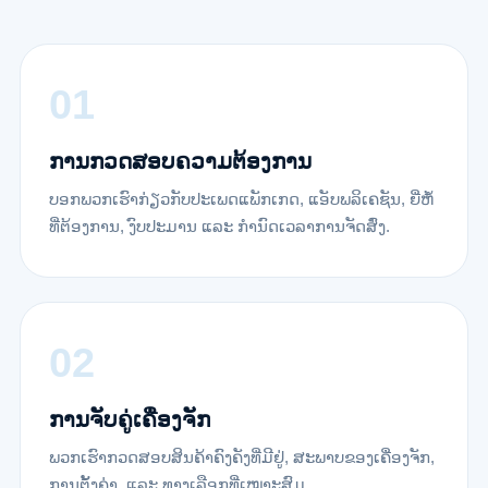
ການກວດສອບຄວາມຕ້ອງການ
ບອກພວກເຮົາກ່ຽວກັບປະເພດແພັກເກດ, ແອັບພລິເຄຊັນ, ຍີ່ຫໍ້
ທີ່ຕ້ອງການ, ງົບປະມານ ແລະ ກຳນົດເວລາການຈັດສົ່ງ.
ການຈັບຄູ່ເຄື່ອງຈັກ
ພວກເຮົາກວດສອບສິນຄ້າຄົງຄັງທີ່ມີຢູ່, ສະພາບຂອງເຄື່ອງຈັກ,
ການຕັ້ງຄ່າ, ແລະ ທາງເລືອກທີ່ເໝາະສົມ.