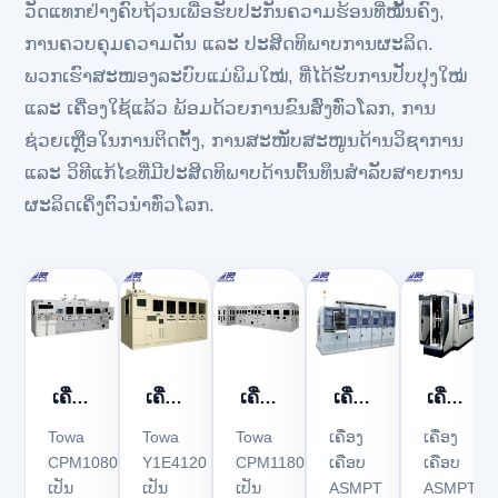
ວັດແທກຢ່າງຄົບຖ້ວນເພື່ອຮັບປະກັນຄວາມຮ້ອນທີ່ໝັ້ນຄົງ,
ການຄວບຄຸມຄວາມດັນ ແລະ ປະສິດທິພາບການຜະລິດ.
ພວກເຮົາສະໜອງລະບົບແມ່ພິມໃໝ່, ທີ່ໄດ້ຮັບການປັບປຸງໃໝ່
ແລະ ເຄື່ອງໃຊ້ແລ້ວ ພ້ອມດ້ວຍການຂົນສົ່ງທົ່ວໂລກ, ການ
ຊ່ວຍເຫຼືອໃນການຕິດຕັ້ງ, ການສະໜັບສະໜູນດ້ານວິຊາການ
ແລະ ວິທີແກ້ໄຂທີ່ມີປະສິດທິພາບດ້ານຕົ້ນທຶນສຳລັບສາຍການ
ຜະລິດເຄິ່ງຕົວນຳທົ່ວໂລກ.
ເຄື່ອງ
ເຄື່ອງ
ເຄື່ອງ
ເຄື່ອງ
ເຄື່ອງ
ປັ້ນ
ປັ້ນ
ປັ້ນ
ປະທັບ
ປະທັບ
Towa
Towa
Towa
ເຄື່ອງ
ເຄື່ອງ
ດິນ
ດິນ
ດິນ
ຕາ
ຕາ
CPM1080
Y1E4120
CPM1180
ເຄືອບ
ເຄືອບ
ເປັນ
ເປັນ
ເປັນ
ASMPT
ASMPT
ເຜົາ
ເຜົາ
ເຜົາ
ພາດ
ພາດ