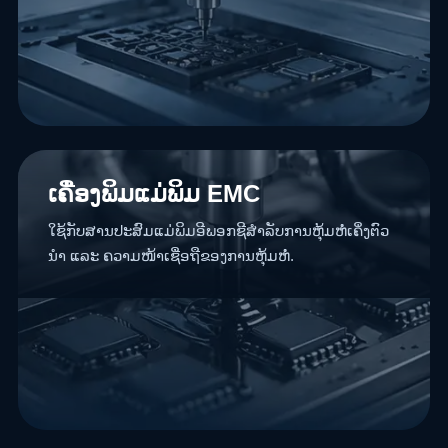
ເຄື່ອງພິມແມ່ພິມ EMC
ໃຊ້ກັບສານປະສົມແມ່ພິມອີພອກຊີສຳລັບການຫຸ້ມຫໍ່ເຄິ່ງຕົວ
ນຳ ແລະ ຄວາມໜ້າເຊື່ອຖືຂອງການຫຸ້ມຫໍ່.