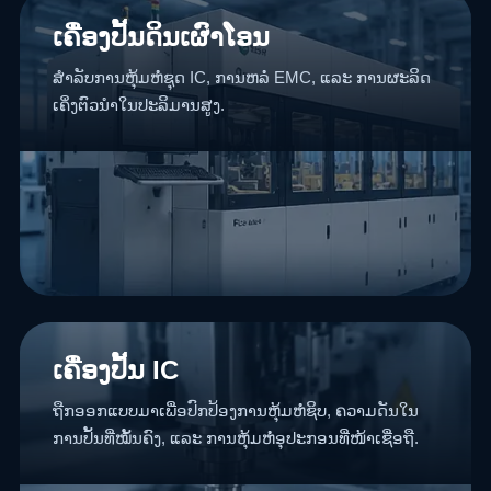
ເຄື່ອງປັ້ນດິນເຜົາໂອນ
ສຳລັບການຫຸ້ມຫໍ່ຊຸດ IC, ການຫລໍ່ EMC, ແລະ ການຜະລິດ
ເຄິ່ງຕົວນຳໃນປະລິມານສູງ.
ເຄື່ອງປັ້ນ IC
ຖືກອອກແບບມາເພື່ອປົກປ້ອງການຫຸ້ມຫໍ່ຊິບ, ຄວາມດັນໃນ
ການປັ້ນທີ່ໝັ້ນຄົງ, ແລະ ການຫຸ້ມຫໍ່ອຸປະກອນທີ່ໜ້າເຊື່ອຖື.