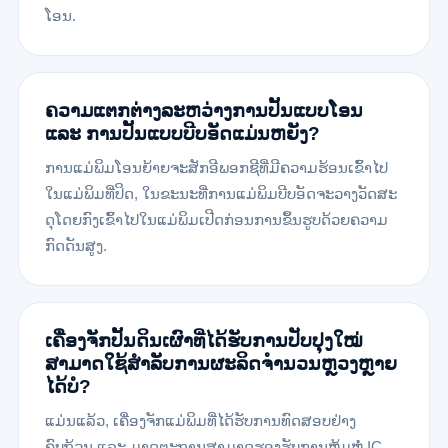
ໂອນ.
ຄວາມແຕກຕ່າງລະຫວ່າງການປັ້ນແບບໂອນ
ແລະ ການປັ້ນແບບບີບອັດແມ່ນຫຍັງ?
ການແມ່ພິມໂອນຍ້າຍຈະສັກອີພອກຊີທີ່ມີຄວາມຮ້ອນເຂົ້າໄປ
ໃນແມ່ພິມທີ່ປິດ, ໃນຂະນະທີ່ການແມ່ພິມບີບອັດຈະວາງວັດສະ
ດຸໂດຍກົງເຂົ້າໄປໃນແມ່ພິມເປີດກ່ອນການຂຶ້ນຮູບດ້ວຍຄວາມ
ກົດດັນສູງ.
ເຄື່ອງຈັກປັ້ນດິນເຜົາທີ່ໄດ້ຮັບການປັບປຸງໃໝ່
ສາມາດໃຊ້ສໍາລັບການຜະລິດຈໍານວນຫຼວງຫຼາຍ
ໄດ້ບໍ?
ແມ່ນແລ້ວ, ເຄື່ອງຈັກແມ່ພິມທີ່ໄດ້ຮັບການທົດສອບຢ່າງ
ຄົບຖ້ວນ ແລະ ມາດຕະຖານສາມາດຮອງຮັບການຫຸ້ມຫໍ່ IC