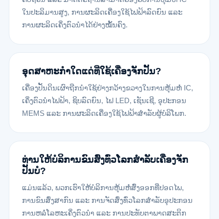
ໃນປະລິມານສູງ, ການຜະລິດເຄື່ອງໃຊ້ໄຟຟ້າລົດຍົນ ແລະ
ການຜະລິດເຄິ່ງຕົວນຳໄດ້ຢ່າງໝັ້ນຄົງ.
ອຸດສາຫະກຳໃດແດ່ທີ່ໃຊ້ເຄື່ອງຈັກປັ້ນ?
ເຄື່ອງປັ້ນດິນເຜົາຖືກນຳໃຊ້ຢ່າງກວ້າງຂວາງໃນການຫຸ້ມຫໍ່ IC,
ເຄິ່ງຕົວນຳໄຟຟ້າ, ຊິບລົດຍົນ, ໄຟ LED, ເຊັນເຊີ, ອຸປະກອນ
MEMS ແລະ ການຜະລິດເຄື່ອງໃຊ້ໄຟຟ້າສຳລັບຜູ້ບໍລິໂພກ.
ທ່ານໃຫ້ບໍລິການຂົນສົ່ງທົ່ວໂລກສໍາລັບເຄື່ອງຈັກ
ປັ້ນບໍ?
ແມ່ນແລ້ວ, ພວກເຮົາໃຫ້ບໍລິການຫຸ້ມຫໍ່ສົ່ງອອກທີ່ປອດໄພ,
ການຂົນສົ່ງສາກົນ ແລະ ການຈັດສົ່ງທົ່ວໂລກສຳລັບອຸປະກອນ
ການຫລໍ່ໂລຫະເຄິ່ງຕົວນຳ ແລະ ການປະທັບຕາພາດສະຕິກ