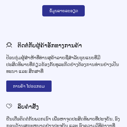
ຂໍ້ມູນລາຍລະອຽດ
ຕິດຕໍ່ກັບຜູ້ຄ້າອັກທາງການຄ້າ
ປ້ອນກຸ່ມຜູ້ສໍາຫ້າທີ່ທ່ານສຸຄ້າລາຍຊື່ສຳລັບຮູບແບບທີ່ມີ
ປະສິດທິພາບທີ່ກ່ຽວຂ້ອງກັບທຸລະກິດຢ່າງຕ້ອງການທ່ານຢ່າງເປັນ
ທະນາ ແລະ ສຶກສາທີ່
ການຄ້າ ໂປຣເເກຣມ
ລຶບຄຳສັ່ງ
ຢືນເຕື່ອຕິດຕໍ່ກັບພວກເຮົາ ເພື່ອຫາຈຸດປະສິດທິພາບທີ່ປະຈຸບັນ, ອົງ
ກອນດ້ານສຸຂະຫນາດຢ່າງປະຈຸບັນ ແລະ ອົງຄວາມວິທີຕ່າງໆທີ່