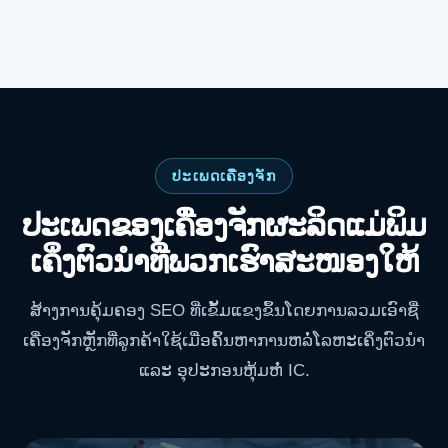
ປະເພດເຄື່ອງຈັກ
ປະເພດຂອງເຄື່ອງຈັກຜະລິດແມ່ພິມ
ເຄິ່ງຕົວນຳທີ່ພວກເຮົາສະໜອງໃຫ້
ສ້າງການຄຸ້ມຄອງ SEO ທີ່ເຂັ້ມແຂງຂຶ້ນໂດຍການລວມເອົາຊື່
ເຄື່ອງຈັກຫຼັກທີ່ລູກຄ້າໃຊ້ເມື່ອຄົ້ນຫາການຫລໍ່ໂລຫະເຄິ່ງຕົວນຳ
ແລະ ອຸປະກອນຫຸ້ມຫໍ່ IC.