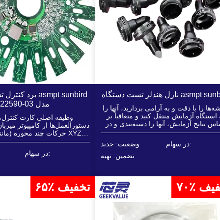
دلر تست دستگاه asmpt sunbird
برد کنترل تست دست
مدل 03-22590
ه‌ها را با دقت و به آرامی بردارید، آنها را
 ایستگاه آزمایش منتقل کنید و متعاقباً بر
وظیفه اصلی کارت کنترل،
س نتایج آزمایش، آنها را دسته‌بندی و در
دستورالعمل‌ها از کامپیوتر میزبان
مکان‌های تعیین‌شده قرار دهید.
حرکات چند محوره (مانند 
برجک و نازل) و تولید سیگنال‌ها
در سهام:
وضعیت: جدید
دقیق است.
در سهام:
تضمین: تهیه
تخفیف
۶۵٪ تخفیف