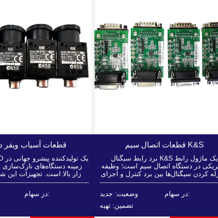
قطعات اتصال سیم K&S
قطعات آسیاب ویفر د
برد رابط سیگنال K&S یک ماژول رابط
تریکی در دستگاه اتصال سیم است؛ وظیفه
زمینه دستگاه‌های نازک‌سازی و
له کردن سیگنال‌ها بین برد کنترل و اجزای
بازار بالا است. تجهیزات این 
وتورها، مدارهای خطی...)
بالایی برخوردار است، از پرد
بسیار نازک پشتیبانی می‌کند و 
در سهام:
وضعیت: جدید
در سهام:
منحصر به فردی مانند...
تضمین: تهیه