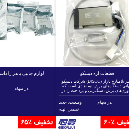
قطعات اره دیسکو
لوازم جانبی باندر را داش
شرکت دیسکو (DISCO) رهبر بلامنازع بازار
انی دستگاه‌های برش نیمه‌هادی است که
در سهام:
وری‌های برش، سنگ‌زنی و پرداخت را در
ته خود دارد. تجهیزات آن می‌توانند انواع
مواد را با ... پردازش کنند.
در سهام:
وضعیت: جدید
تضمین: تهیه
تخفیف
۶۵٪ تخفیف