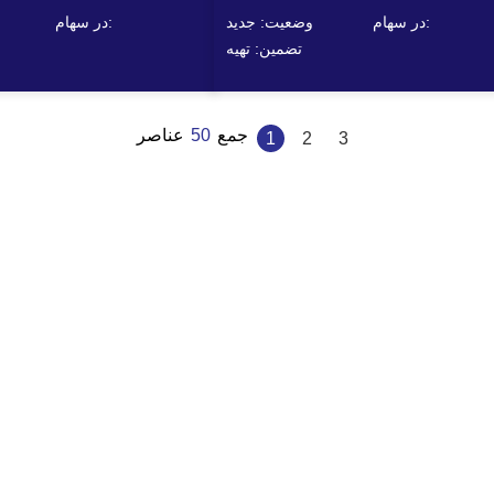
در سهام:
وضعیت: جدید
در سهام:
تضمین: تهیه
جمع
50
عناصر
2
3
1