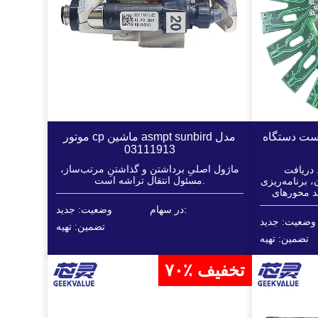
گاه asmpt sunbird
موتور cp ماشین asmpt sunbird مدل
03111913
ماژول اصلیِ برداشتن و گذاشتنِ مرتب‌ساز،
 دریافت
مسئول انتقال تراشه است.
، برنامه‌ریزی
محورهای XYZ
یی برای هدایت
در سهام:
وضعیت: جدید
وضعیت: جدید
تضمین: تهیه
تضمین: تهیه
۷۰٪ تخفیف