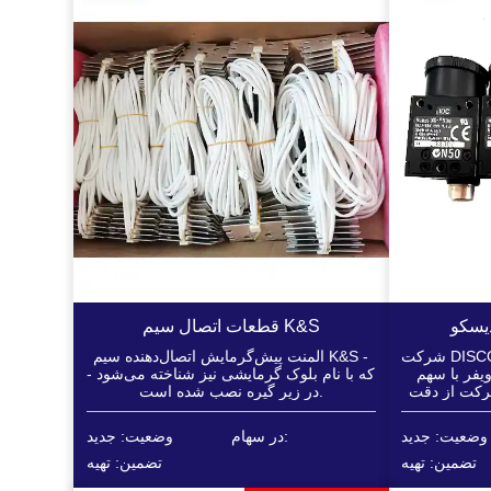
یسکو
قطعات اتصال سیم K&S
شرکت DISCO یک تولیدکننده پیشرو جهانی در
المنت پیش‌گرمایش اتصال‌دهنده سیم K&S -
یفر با سهم
که با نام بلوک گرمایشی نیز شناخته می‌شود -
شرکت از دقت
در زیر گیره نصب شده است.
ازش ویفرهای
از فرآیندهای
وضعیت: جدید
در سهام:
وضعیت: جدید
تضمین: تهیه
تضمین: تهیه