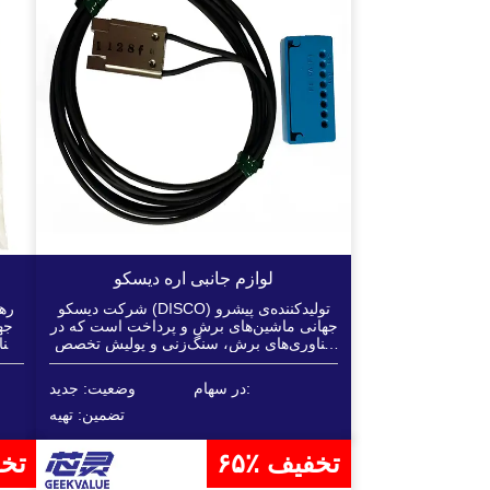
لوازم جانبی اره دیسکو
شرکت دیسکو (DISCO) تولیدکننده‌ی پیشرو
جهانی ماشین‌های برش و پرداخت است که در
جه
فناوری‌های برش، سنگ‌زنی و پولیش تخصص
فنا
دارد. راهکارهای برش دو اسپیندل و لیزری این
هس
شرکت، از دقت و راندمان بالا پشتیبانی
در سهام:
وضعیت: جدید
می‌کنند...
تضمین: تهیه
۶۵٪ تخفیف
۶۰٪ 