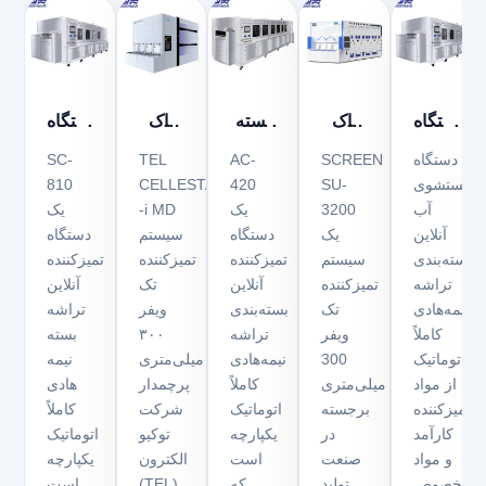
دستگاه
پاک
بسته
پاک
دستگاه
تمیز
کننده
بندی
کننده
تمیز
دستگاه
SCREEN
AC-
TEL
SC-
کننده
ویفر
تراشه
ویفر
کننده
شستشوی
SU-
420
CELLESTA™
810
آب
3200
یک
-i MD
یک
بسته
صفحه
دستگاه
TEL
نیمه
آنلاین
یک
دستگاه
سیستم
دستگاه
بندی
نمایش
تمیز
CELLESTA™
هادی
بسته‌بندی
سیستم
تمیزکننده
تمیزکننده
تمیزکننده
نیمه
SU-
کننده
-i MD
تراشه
تراشه
تمیزکننده
آنلاین
تک
آنلاین
هادی
3200
نیمه
بسته
نیمه‌هادی
تک
بسته‌بندی
ویفر
تراشه
FC750
هادی
بندی
کاملاً
ویفر
تراشه
۳۰۰
بسته
اتوماتیک
300
نیمه‌هادی
میلی‌متری
نیمه
SC810
AC-
از مواد
میلی‌متری
کاملاً
پرچمدار
هادی
420
تمیزکننده
برجسته
اتوماتیک
شرکت
کاملاً
کارآمد
در
یکپارچه
توکیو
اتوماتیک
و مواد
صنعت
است
الکترون
یکپارچه
مخصوص
تولید
که
(TEL)
است