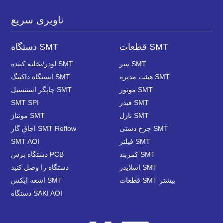
ناوبری سریع
قطعات SMT
دستگاه SMT
سر SMT
لودر/تخلیه کننده SMT
هیئت مدیره SMT
ایستگاه داکینگ SMT
موتور SMT
چاپگر استنسیل SMT
فیدر SMT
SMT SPI
نازل SMT
مونتاژ SMT
چرخ دستی SMT
اجاق گاز SMT Reflow
فیلتر SMT
SMT AOI
کمربند SMT
دستگاه برش PCB
اسلایدر SMT
دستگاه را وصل کنید
قطعات SMT بیشتر
اشعه ایکس SMT
دستگاه SAKI AOI