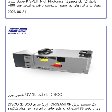
سری SuperK SPLIT NKT Photonics (دانمارک) یک محصول
معیار برای لیزرهای نور سفید ابرپیوسته پرقدرت است. فیبر 400-
2400 نانومتری را از طریق فیبر کریستال فوتونی تولید می کند
2026-06-21
تعمیر لیزر UV با دقت بالا DISCO
DISCO (DISCO ژاپن) سری ORIGAMI XP یک سیستم برش
لیزری با دقت بالا است که به طور خاص برای پردازش مواد شکننده