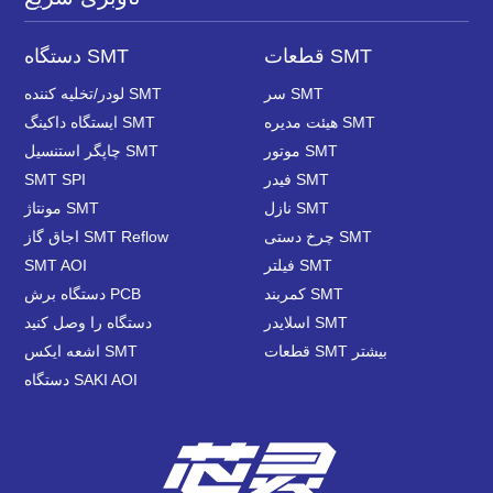
قطعات SMT
دستگاه SMT
سر SMT
لودر/تخلیه کننده SMT
هیئت مدیره SMT
ایستگاه داکینگ SMT
موتور SMT
چاپگر استنسیل SMT
فیدر SMT
SMT SPI
نازل SMT
مونتاژ SMT
چرخ دستی SMT
اجاق گاز SMT Reflow
فیلتر SMT
SMT AOI
کمربند SMT
دستگاه برش PCB
اسلایدر SMT
دستگاه را وصل کنید
قطعات SMT بیشتر
اشعه ایکس SMT
دستگاه SAKI AOI