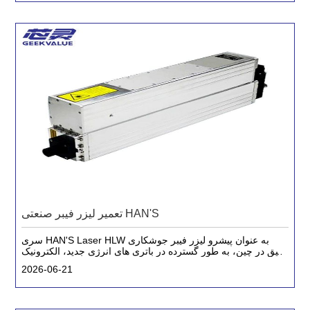
تعمیر لیزر فیبر صنعتی HAN'S
سری HAN'S Laser HLW به عنوان پیشرو لیزر فیبر جوشکاری
دقیق در چین، به طور گسترده در باتری های انرژی جدید، الکترونیک
3C و سایر زمینه ها استفاده می شود. با این حال، پس از عملیات
2026-06-21
طولانی مدت با بار بالا