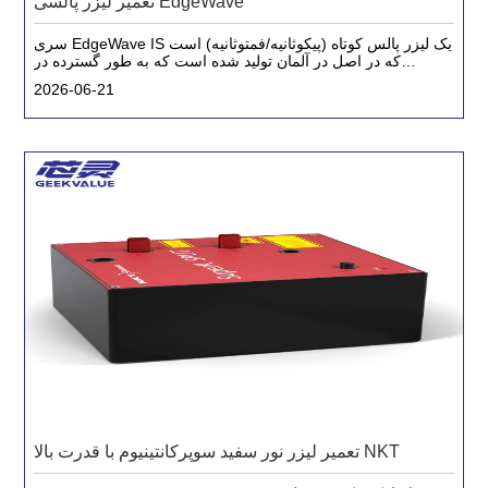
تعمیر لیزر پالسی EdgeWave
سری EdgeWave IS یک لیزر پالس کوتاه (پیکوثانیه/فمتوثانیه) است
که در اصل در آلمان تولید شده است که به طور گسترده در
زمینه‌های پردازش مواد شکننده، ساخت تجهیزات پزشکی،
2026-06-21
الکترونیک دقیق و غیره مورد ارزیابی قرار می‌گیرد.
تعمیر لیزر نور سفید سوپرکانتینیوم با قدرت بالا NKT