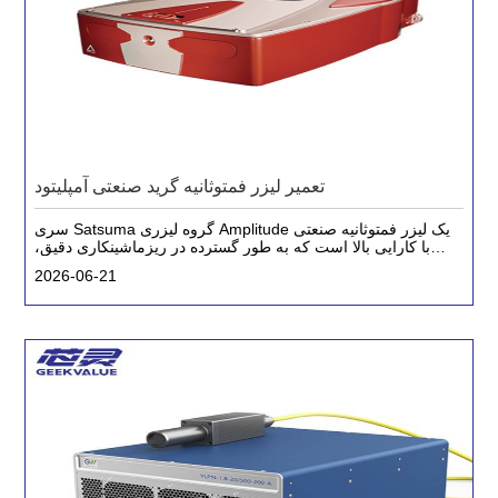
تعمیر لیزر فمتوثانیه گرید صنعتی آمپلیتود
سری Satsuma گروه لیزری Amplitude یک لیزر فمتوثانیه صنعتی
با کارایی بالا است که به طور گسترده در ریزماشینکاری دقیق،
تحقیقات پزشکی و علمی استفاده می شود. با توجه به قدرت بالا و
2026-06-21
ویژگی های پالس فوق کوتاه، تجهیزات فوق العاده است