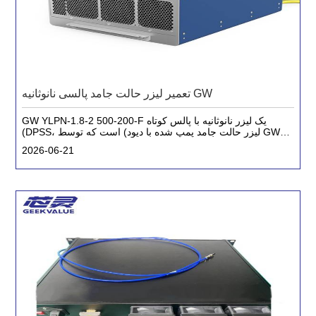
تعمیر لیزر حالت جامد پالسی نانوثانیه GW
GW YLPN-1.8-2 500-200-F یک لیزر نانوثانیه با پالس کوتاه
(DPSS، لیزر حالت جامد پمپ شده با دیود) است که توسط GWU-
Lasertechnik (اکنون بخشی از گروه اجزای لیزری) در آلمان تولید
2026-06-21
شده است.