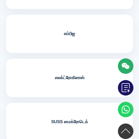
எம்பிஐ
எலக்ட்ரோகிளாஸ்
SUSS மைக்ரோடெக்