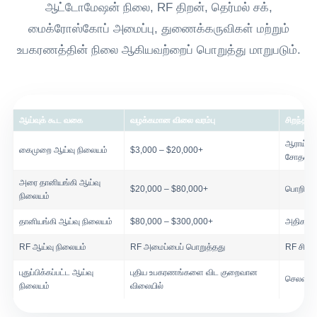
ஆட்டோமேஷன் நிலை, RF திறன், தெர்மல் சக்,
மைக்ரோஸ்கோப் அமைப்பு, துணைக்கருவிகள் மற்றும்
உபகரணத்தின் நிலை ஆகியவற்றைப் பொறுத்து மாறுபடும்.
ஆய்வுக் கூட வகை
வழக்கமான விலை வரம்பு
சிறந்தது
ஆராய்ச்ச
கைமுறை ஆய்வு நிலையம்
$3,000 – $20,000+
சோதன
அரை தானியங்கி ஆய்வு
$20,000 – $80,000+
பொறியியல
நிலையம்
தானியங்கி ஆய்வு நிலையம்
$80,000 – $300,000+
அதிக செ
RF ஆய்வு நிலையம்
RF அமைப்பைப் பொறுத்தது
RF சிப்ப
புதுப்பிக்கப்பட்ட ஆய்வு
புதிய உபகரணங்களை விட குறைவான
செலவு சே
நிலையம்
விலையில்