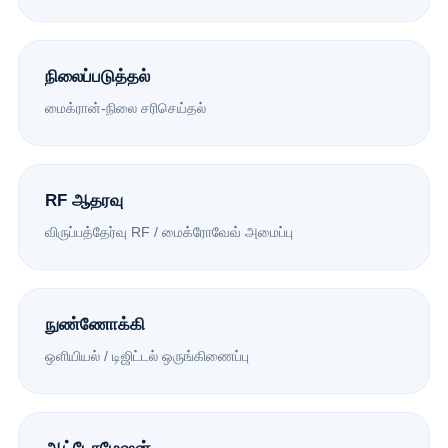
நிலைப்படுத்தல்
மைக்ரான்-நிலை சரிசெய்தல்
RF ஆதரவு
விருப்பத்தேர்வு RF / மைக்ரோவேவ் அமைப்பு
நுண்ணோக்கி
ஒளியியல் / டிஜிட்டல் ஒருங்கிணைப்பு