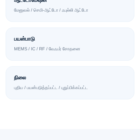
ஆட்டோமேஷன்
மேனுவல் / செமி-ஆட்டோ / ஃபுல்லி ஆட்டோ
பயன்பாடு
MEMS / IC / RF / வேஃபர் சோதனை
நிலை
புதிய / பயன்படுத்தப்பட்ட / புதுப்பிக்கப்பட்ட