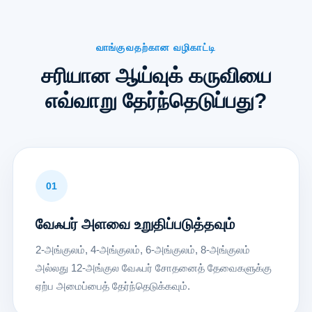
வாங்குவதற்கான வழிகாட்டி
சரியான ஆய்வுக் கருவியை
எவ்வாறு தேர்ந்தெடுப்பது?
01
வேஃபர் அளவை உறுதிப்படுத்தவும்
2-அங்குலம், 4-அங்குலம், 6-அங்குலம், 8-அங்குலம்
அல்லது 12-அங்குல வேஃபர் சோதனைத் தேவைகளுக்கு
ஏற்ப அமைப்பைத் தேர்ந்தெடுக்கவும்.