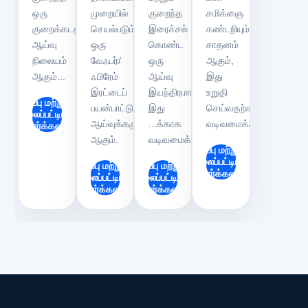
ஒரு
முறையில்
குறைந்த
சமிக்ஞை
குறைக்கடத்தி
செயல்படும்
இரைச்சல்
கண்டறியும்
ஆய்வு
ஒரு
கொண்ட
சாதனம்
நிலையம்
வேஃபர்/
ஒரு
ஆகும்,
ஆகும்...
ஃபிரேம்
ஆய்வு
இது
இரட்டைப்
இயந்திரமாகும்,
உறுதி
இருப்பு மற்றும்
பயன்பாட்டு
இது
செய்வதற்காக
விலைப்பட்டியலைச்
ஆய்வுக்கருவி
...க்காக
வடிவமைக்கப்பட்டுள்ளது..
சரிபார்க்கவும்
ஆகும்.
வடிவமைக்கப்பட்டுள்ளது.
இருப்பு மற்றும்
விலைப்பட்டியலைச்
இருப்பு மற்றும்
இருப்பு மற்றும்
சரிபார்க்கவும்
விலைப்பட்டியலைச்
விலைப்பட்டியலைச்
சரிபார்க்கவும்
சரிபார்க்கவும்