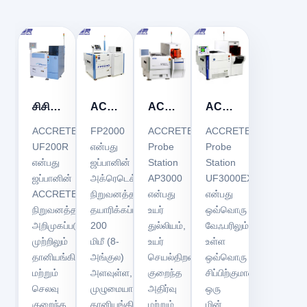
சிசிஆர்இடெக்
ACCRETECH
ACCRETECH
ACCRETECH
யுஎஃப்200ஆர்
FP2000
ஆய்வு
ஆய்வு
ACCRETECH
FP2000
ACCRETECH
ACCRETECH
குறைக்கடத்தி
வேஃபர்
நிலையம்
நிலையம்
UF200R
என்பது
Probe
Probe
என்பது
ஜப்பானின்
Station
Station
ஆய்வு
புரோபர்
AP3000
UF3000EX
ஜப்பானின்
அக்ரெடெக்
AP3000
UF3000EX
நிலையம்
ACCRETECH
நிறுவனத்தால்
என்பது
என்பது
நிறுவனத்தால்
தயாரிக்கப்பட்ட,
உயர்
ஒவ்வொரு
அறிமுகப்படுத்தப்பட்ட,
200
துல்லியம்,
வேஃபரிலும்
முற்றிலும்
மிமீ (8-
உயர்
உள்ள
தானியங்கி
அங்குல)
செயல்திறன்,
ஒவ்வொரு
மற்றும்
அளவுள்ள,
குறைந்த
சிப்பிற்குமான
செலவு
முழுமையாகத்
அதிர்வு
ஒரு
குறைந்த
தானியங்கி
மற்றும்
மின்