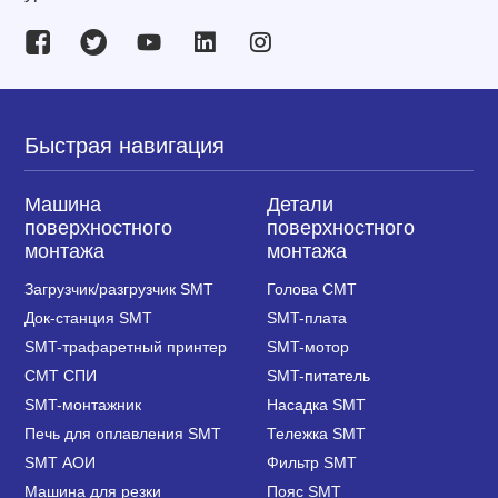
Быстрая навигация
Машина
Детали
поверхностного
поверхностного
монтажа
монтажа
Загрузчик/разгрузчик SMT
Голова СМТ
Док-станция SMT
SMT-плата
SMT-трафаретный принтер
SMT-мотор
СМТ СПИ
SMT-питатель
SMT-монтажник
Насадка SMT
Печь для оплавления SMT
Тележка SMT
SMT АОИ
Фильтр SMT
Машина для резки
Пояс SMT