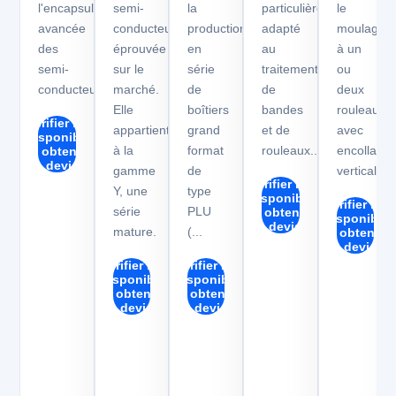
l'encapsulation
semi-
la
particulièrement
le
avancée
conducteurs
production
adapté
moulage
des
éprouvée
en
au
à un
semi-
sur le
série
traitement
ou
conducteurs.
marché.
de
de
deux
Elle
boîtiers
bandes
rouleaux
Vérifier la
appartient
grand
et de
avec
disponibilité
à la
format
rouleaux...
encollage
et obtenir
un devis
gamme
de
vertical...
Vérifier la
Y, une
type
disponibilité
Vérifier la
série
PLU
et obtenir
disponibilit
un devis
mature.
(...
et obtenir
un devis
Vérifier la
Vérifier la
disponibilité
disponibilité
et obtenir
et obtenir
un devis
un devis