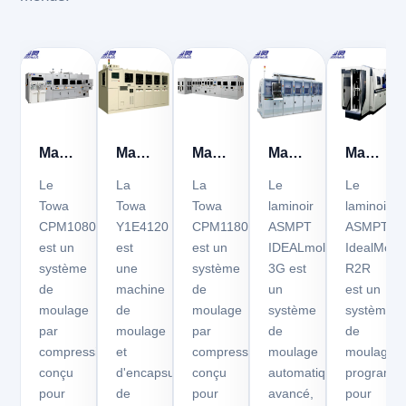
Machine
Machine
Machine
Machine
Machine
de
de
de
de
de
Le
La
La
Le
Le
moulage
moulage
moulage
scellage
scellage
Towa
Towa
Towa
laminoir
laminoir
CPM1080
Y1E4120
CPM1180
ASMPT
ASMPT
Towa
Towa
Towa
de
de
est un
est
est un
IDEALmold™
IdealMol
CPM1080
Y1E4120
CPM1180
plastique
plastiqu
système
une
système
3G est
R2R
ASMPT
ASMPT
de
machine
de
un
est un
IDEALmold
IdealMol
moulage
de
moulage
système
système
3G
R2R
par
moulage
par
de
de
compression
et
compression
moulage
moulage
conçu
d'encapsulation
conçu
automatique
programm
pour
de
pour
avancé,
pour